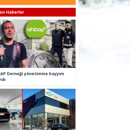
on Haberler
AP Derneği yönetimine kayyım
ndı