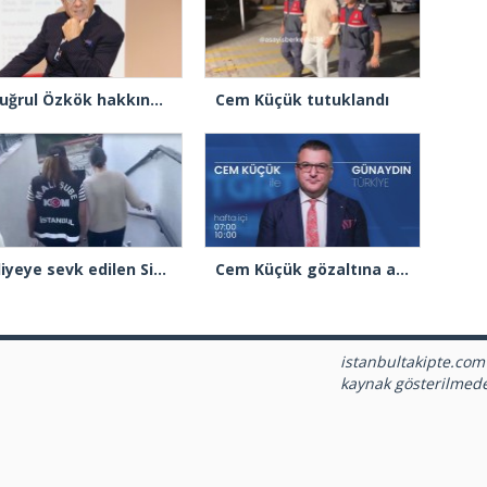
Ertuğrul Özkök hakkında re’sen soruşturma başlatıldı
Cem Küçük tutuklandı
Adliyeye sevk edilen Sinem Dedetaş’ın ifadesine başlandı
Cem Küçük gözaltına alındı
istanbultakipte.com
kaynak gösterilmed