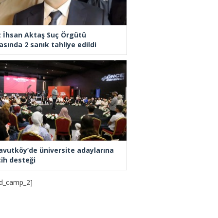
z İhsan Aktaş Suç Örgütü
asında 2 sanık tahliye edildi
avutköy’de üniversite adaylarına
cih desteği
d_camp_2]