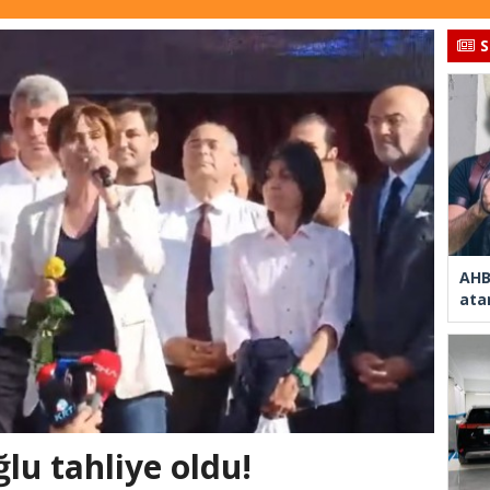
S
AHB
ata
lu tahliye oldu!