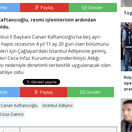
tle
Paylaş
Gönder
Tog
Kaftancıoğlu, resmi işlemlerinin ardından
oldu.
anbul İl Başkanı Canan Kaftancıoğlu’na beş ayrı
k hapis cezasının 4 yıl 11 ay 20 gün olan bölümünü
leri için Çağlayan’daki İstanbul Adliyesine gelmiş,
ivri Ceza İnfaz Kurumuna gönderilmişti. Aldığı
ası nedeniyle denetimli serbestlik uygulanacak olan
ahliye oldu.
Kuş
ope
ara
etle
Paylaş
Gönder
ı Canan Kaftancıoğlu
İstanbul Adliyesi
 Ceza Dairesi