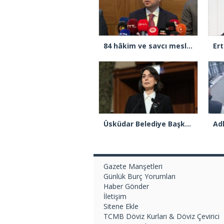
84 hâkim ve savcı meslekten çıkarıldı
Üsküdar Belediye Başkanı Sinem Dedetaş tutuklandı
Gazete Manşetleri
Günlük Burç Yorumları
Haber Gönder
İletişim
Sitene Ekle
TCMB Döviz Kurları & Döviz Çevirici