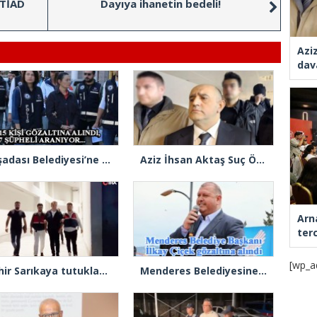
ATİAD
Dayıya ihanetin bedeli!
Azi
dav
Kuşadası Belediyesi’ne yeni operasyon: 15 gözaltı, 7 şüpheli aranıyor
Aziz İhsan Aktaş Suç Örgütü davasında 2 sanık tahliye edildi
Arn
ter
[wp_a
Tahir Sarıkaya tutuklandı
Menderes Belediyesine operasyon: Başkan Çiçek ve 13 kişi gözaltında