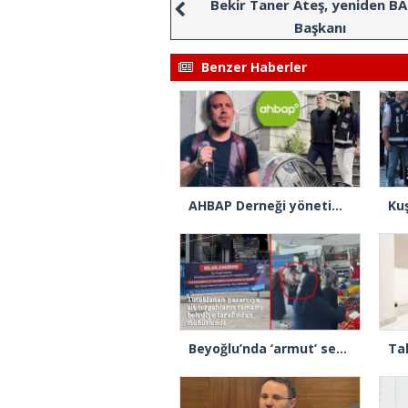
Bekir Taner Ateş, yeniden B
Başkanı
Benzer Haberler
AHBAP Derneği yönetimine kayyım atandı
Beyoğlu’nda ‘armut’ seçme tartışmasında müşterinin başına kalas fırlatan pazarcı tutuklandı