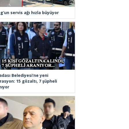
g’un servis ağı hızla büyüyor
adası Belediyesi’ne yeni
rasyon: 15 gözaltı, 7 şüpheli
nıyor