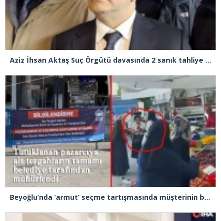
Aziz İhsan Aktaş Suç Örgütü davasında 2 sanık tahliye edildi
Beyoğlu’nda ‘armut’ seçme tartışmasında müşterinin başına kalas fırlatan pazarcı tutuklandı