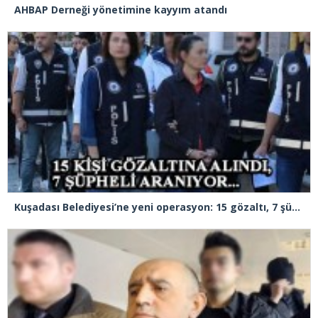
AHBAP Derneği yönetimine kayyım atandı
Kuşadası Belediyesi’ne yeni operasyon: 15 gözaltı, 7 şüpheli aranıyor