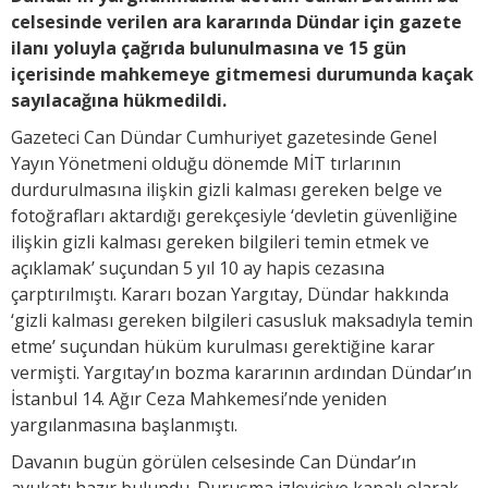
celsesinde verilen ara kararında Dündar için gazete
ilanı yoluyla çağrıda bulunulmasına ve 15 gün
içerisinde mahkemeye gitmemesi durumunda kaçak
sayılacağına hükmedildi.
Gazeteci Can Dündar Cumhuriyet gazetesinde Genel
Yayın Yönetmeni olduğu dönemde MİT tırlarının
durdurulmasına ilişkin gizli kalması gereken belge ve
fotoğrafları aktardığı gerekçesiyle ‘devletin güvenliğine
ilişkin gizli kalması gereken bilgileri temin etmek ve
açıklamak’ suçundan 5 yıl 10 ay hapis cezasına
çarptırılmıştı. Kararı bozan Yargıtay, Dündar hakkında
‘gizli kalması gereken bilgileri casusluk maksadıyla temin
etme’ suçundan hüküm kurulması gerektiğine karar
vermişti. Yargıtay’ın bozma kararının ardından Dündar’ın
İstanbul 14. Ağır Ceza Mahkemesi’nde yeniden
yargılanmasına başlanmıştı.
Davanın bugün görülen celsesinde Can Dündar’ın
avukatı hazır bulundu. Duruşma izleyiciye kapalı olarak