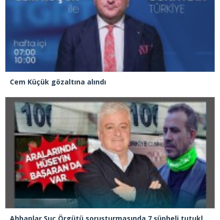
Cem Küçük gözaltına alındı
Ahbaplar Suç Örgütü soruşturmasında 7 şüpheli tutuklandı