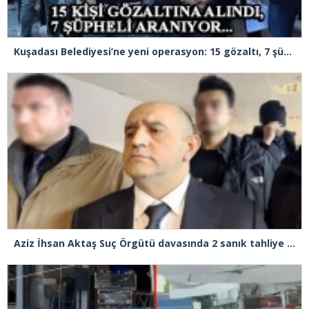
Kuşadası Belediyesi’ne yeni operasyon: 15 gözaltı, 7 şüpheli aranıyor
Aziz İhsan Aktaş Suç Örgütü davasında 2 sanık tahliye edildi