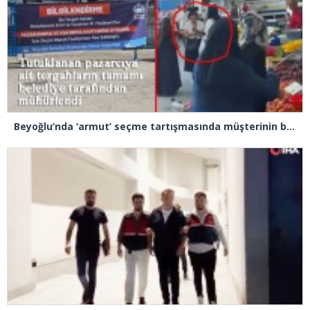
Beyoğlu’nda ‘armut’ seçme tartışmasında müşterinin başına kalas fırlatan pazarcı tutuklandı