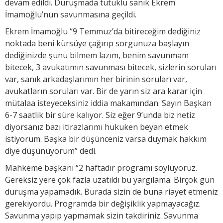
devam edildi. Duruşmada tutuklu sanık Ekrem
İmamoğlu’nun savunmasına geçildi.
Ekrem İmamoğlu “9 Temmuz’da bitireceğim dediğiniz
noktada beni kürsüye çağırıp sorgunuza başlayın
dediğinizde şunu bilmem lazım, benim savunmam
bitecek, 3 avukatımın savunması bitecek, sizlerin soruları
var, sanık arkadaşlarımın her birinin soruları var,
avukatların soruları var. Bir de yarın siz ara karar için
mütalaa isteyeceksiniz iddia makamından. Sayın Başkan
6-7 saatlik bir süre kalıyor. Siz eğer 9’unda biz netiz
diyorsanız bazı itirazlarımı hukuken beyan etmek
istiyorum. Başka bir düşünceniz varsa duymak hakkım
diye düşünüyorum” dedi.
Mahkeme başkanı “2 haftadır programı söylüyoruz.
Gereksiz yere çok fazla uzatıldı bu yargılama. Birçok gün
duruşma yapamadık. Burada sizin de buna riayet etmeniz
gerekiyordu. Programda bir değişiklik yapmayacağız.
Savunma yapıp yapmamak sizin takdiriniz. Savunma