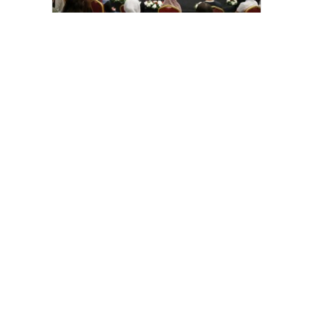
Arnavutköy’de üniversite adaylarına
tercih desteği
Beykoz’da DOA makineleri
yaygınlaşıyor
[wp_ad_camp_2]
Gazete Manşetleri