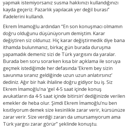
yapmak istemiyorsanız susma hakkınızı kullandığınızı
kayda geçeriz. Pazarlık yapılacak yer değil burası”
ifadelerini kullandı.
Ekrem İmamoğlu ardından “En son konuşmacı olmamın
doğru olduğunu düşünüyorum demiştim. Karar
değiştiren siz oldunuz. Hiç karar değiştirmedik diye bana
ithamda bulunmanız, birkaç gün burada duruşma
yapamadık demeniz sizi de Türk yargısını da yaralar.
Burada ben soru sorarken kısa bir açıklama ile soruya
geçmek istediğimde her defasında ‘Ekrem bey sizin
savunma sıranız geldiğinde uzun uzun anlatırsınız’
dediniz. Ağır bir hak ihlaline doğru gidiyor bu iş. Siz
Ekrem İmamoğlu’na ‘gel 4-5 saat içinde konuş
avukatların da 4-5 saat içinde bitirsin’ dediğinizde verilen
emekler de heba olur. Şimdi Ekrem İmamoğlu’nu ben
kısıtlıyorum demek size kesinlikle zarar verir, kürsünüze
zarar verir. Size verdiği zararı da umursamıyorum ama
Türk yargısı zarar görür” şeklinde konuştu.