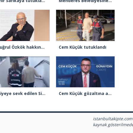
Tahir Sarıkaya tutuklandı
Menderes Belediyesine operasyon: Başkan Çiçek ve 13 kişi gözaltında
Ertuğrul Özkök hakkında re’sen soruşturma başlatıldı
Cem Küçük tutuklandı
Adliyeye sevk edilen Sinem Dedetaş’ın ifadesine başlandı
Cem Küçük gözaltına alındı
istanbultakipte.com
kaynak gösterilmed