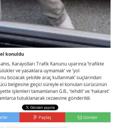
 el konuldu
ahıs, Karayolları Trafik Kanunu uyarınca ‘trafikte
mlülükler ve yasaklara uymamak’ ve ‘yol
runu bozacak şekilde araç kullanmak’ suçlarından
ürücü belgesine geçici süreyle el konulan sürücünün
yette işlemleri tamamlanan G.B., ‘tehdit’ ve ‘hakaret’
kamlarca tutuklanarak cezaevine gönderildi.
etle
Paylaş
Gönder