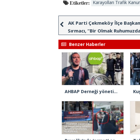
Karayolları Trafik Kanu
Etiketler:
AK Parti Çekmeköy İlçe Başkan
Sırmacı, “Bir Olmak Ruhumuzda
Benzer Haberler
AHBAP Derneği yönetimine kayyım atandı