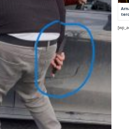
Arn
ter
[wp_a