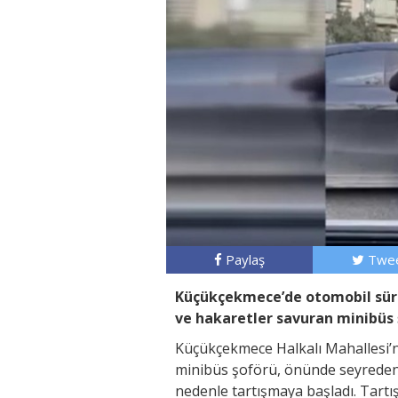
Paylaş
Twee
Küçükçekmece’de otomobil sürüc
ve hakaretler savuran minibüs 
Küçükçekmece Halkalı Mahallesi’nd
minibüs şoförü, önünde seyreden
nedenle tartışmaya başladı. Tar