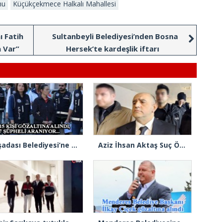
nu
Küçükçekmece Halkalı Mahallesi
ı Fatih
Sultanbeyli Belediyesi’nden Bosna
 Var”
Hersek’te kardeşlik iftarı
Kuşadası Belediyesi’ne yeni operasyon: 15 gözaltı, 7 şüpheli aranıyor
Aziz İhsan Aktaş Suç Örgütü davasında 2 sanık tahliye edildi