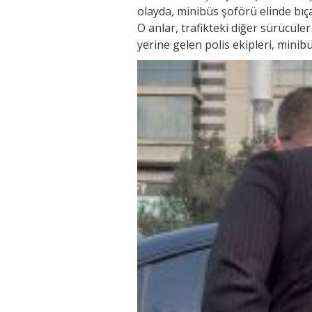
olayda, minibüs şoförü elinde bıç
O anlar, trafikteki diğer sürücüle
yerine gelen polis ekipleri, minibüs