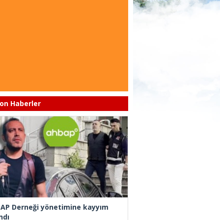
on Haberler
AP Derneği yönetimine kayyım
ndı