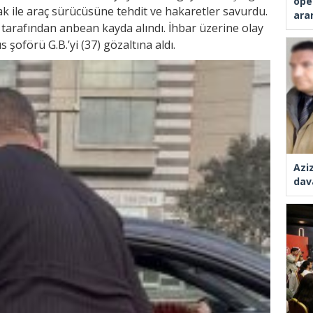
ope
ak ile araç sürücüsüne tehdit ve hakaretler savurdu.
ara
r tarafından anbean kayda alındı. İhbar üzerine olay
 şoförü G.B.’yi (37) gözaltına aldı.
Azi
dav