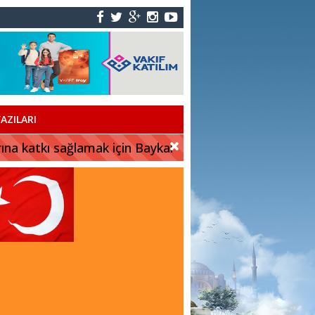
AZILARI
rına katkı sağlamak için Baykar