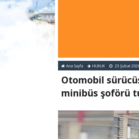
Ana Sayfa
HUKUK
23 Şubat 202
Otomobil sürücüs
minibüs şoförü t