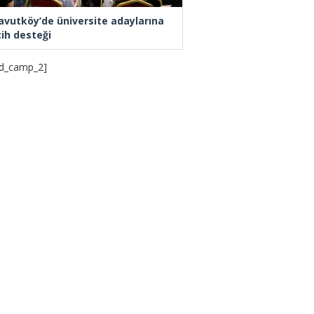
avutköy’de üniversite adaylarına
cih desteği
d_camp_2]