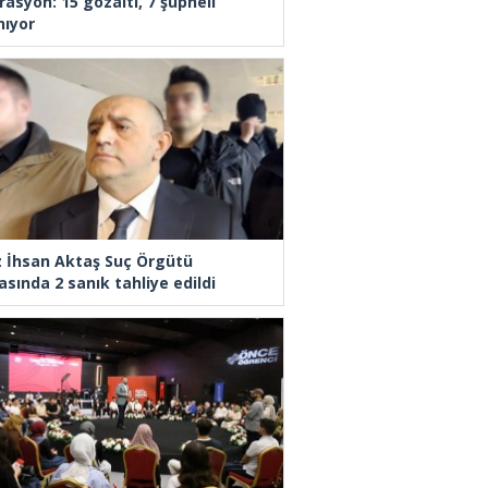
rasyon: 15 gözaltı, 7 şüpheli
nıyor
z İhsan Aktaş Suç Örgütü
asında 2 sanık tahliye edildi