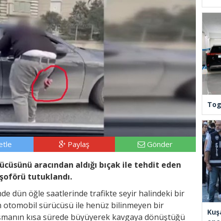
Tog
tle
Paylaş
Gönder
üsünü aracından aldığı bıçak ile tehdit eden
şoförü tutuklandı.
e dün öğle saatlerinde trafikte seyir halindeki bir
 otomobil sürücüsü ile henüz bilinmeyen bir
Kuş
tışmanın kısa sürede büyüyerek kavgaya dönüştüğü