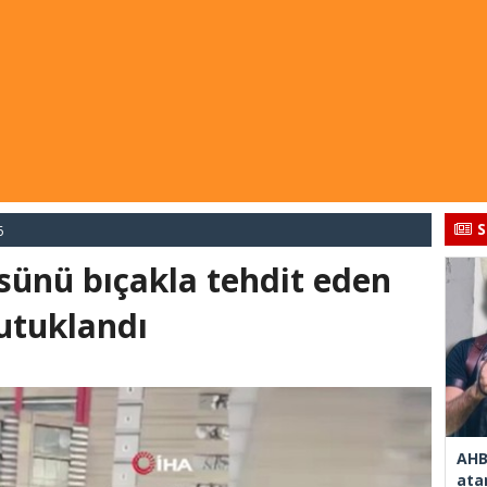
S
6
ünü bıçakla tehdit eden
utuklandı
AHB
ata