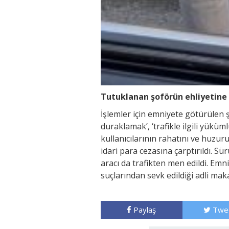
Tutuklanan şoförün ehliyetine
İşlemler için emniyete götürülen ş
duraklamak’, ‘trafikle ilgili yükü
kullanıcılarının rahatını ve huzu
idari para cezasına çarptırıldı. S
aracı da trafikten men edildi. Emni
suçlarından sevk edildiği adli ma
Paylaş
Twe