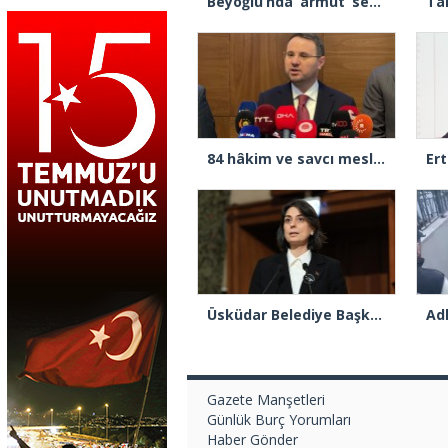
Beyoğlu’nda ‘armut’ seçme tartışmasında müşterinin başına kalas fırlatan pazarcı tutuklandı
84 hâkim ve savcı meslekten çıkarıldı
Üsküdar Belediye Başkanı Sinem Dedetaş tutuklandı
Gazete Manşetleri
Günlük Burç Yorumları
Haber Gönder