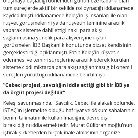
oluşmaya başladığı dönemden günümüze kadarki olan
tüm süreçlerde aktif bir şekilde rol oynadığı iddianamede
kaydedilmişti. İddianamede Keleş’in iş insanları ile olan
rüşvet görüşmelerini ya da rüşvetin teminine aracılık
yaparak sisteme dahil ettiği nakil para akışı
sağlanmasına yönelik para alışverişine ilişkin
görüşmeleri İBB Başkanlık konutunda bizzat kendisinin
gerçekleştirdiği açıklanmıştı. Fatih Keleş’in rüşvetin
ödenmesi ve temini süreçlerine aracılık ederek kurulan
sisteme ciddi miktarda para akışı sağlanması gibi önemli
süreçleri yürüttüğü iddianamede belirtilmişti.
“Cebeci projesi, savcılığın iddia ettiği gibi bir İBB ya
da örgüt projesi değildir”
Keleş, savunmasında, “Savcılık, Cebeci ile alakalı bölümde,
İSTAÇ’ın işletmekte olduğu hafriyat ve döküm sahalarının
benim talimatım ile kullanılmadığını, devre dışı
bırakıldığını iddia etmektedir. Murat Gülibrahimoğlu’nun
iştirak şirketlerden birçok ihale almasının organize