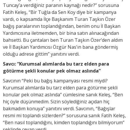
Tuncay’a verdiğiniz paranın kaynağı nedir?” sorusuna
Fatih Keleş, “Bir Tuğla da Sen Koy diye bir kampanya
vardı, o kapsamda İlçe Başkanım Turan Taşkın Özer
bağış paralarının toplandığından, benim onu İl Başkan
Yardımcısına iletmemden, bir bina satın alınacağından
bahsetti. Bu çantaları ben Turan Taşkın Özer’den aldım
ve İl Başkan Yardımcısı Özgür Nas’ın bana göndermiş
olduğu adrese gittim” yanıtını verdi.
Savcı: “Kurumsal alımlarda bu tarz elden para
götürme şekli konular pek olmaz aslında”
Savcının “Peki bu bağış kampanyası resmi miydi?
Kurumsal alımlarda bu tarz elden para götürme şekli
konular pek olmaz aslında” cümlesine sanık Keleş, “Ben
hiç öyle düşünmedim. Sizin söylediğiniz açıdan hiç
bakmadım konuya” yanıtını verdi. Savcının, “Bağışlar
resmi mi toplandı sizlerden?” sorusuna sanık Fatih Keleş,
“Ben nasıl toplandığını, kimden toplandığını bilmiyorum”
şeklinde cevap verdi.