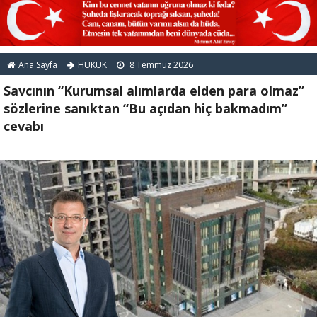
Ana Sayfa
HUKUK
8 Temmuz 2026
Savcının “Kurumsal alımlarda elden para olmaz”
sözlerine sanıktan “Bu açıdan hiç bakmadım”
cevabı