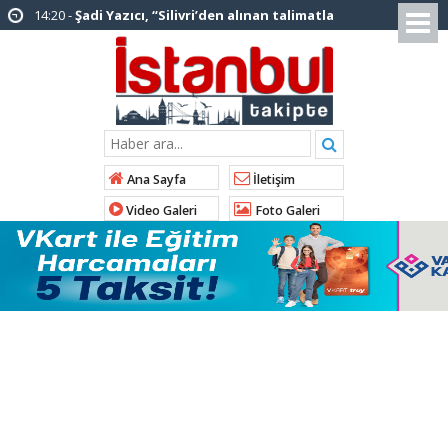
12:12 -
AK Parti’ye katılan ilçe belediye
başkanlarından İl Başkanı Özdemir’e ziyaret
01:00 -
Tuzla Belediye Başkanı Eren Ali
Bingöl’den İBB’ye tepki
12:26 -
İstanbul Emniyet Müdürlüğünden
“Gök Kubbe’de, Mavi Vatan’da, Şanlı Topraklarda:
Ana Sayfa
İletişim
İstanbul Emniyeti Her Yerde” paylaşımı
Video Galeri
Foto Galeri
19:26 -
Çekmeköy Belediye Başkanı Orhan
Çerkez AK Parti’ye katıldı
16:56 -
İstanbul’da 4 CHP’li belediye başkanı
AK Parti’ye katılıyor
14:10 -
Pendik Belediyesi ekipleri
Balıkesir’deki orman yangınına müdahale ediyor
01:04 -
Arnavutköy’de üniversite adaylarına
tercih desteği