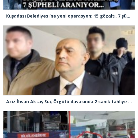
Kuşadası Belediyesi’ne yeni operasyon: 15 gözaltı, 7 şüpheli aranıyor
Aziz İhsan Aktaş Suç Örgütü davasında 2 sanık tahliye edildi