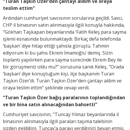
“Turan Taşkın Özer’den çantayı aldım ve oraya
teslim ettim”
Ardından cumhuriyet savcısının sorularına geçildi. Savcı,
CHP il binasının satın alınmasıyla ilgili konuyla hakkında,
“Gökhan Taşkapan beyanlarında ‘Fatih Keleş para sayma
işlemi esnasında bulunmaktaydı. Birkaç defa telefonda
‘başkan’ diye hitap ettiği şahısla görüştü. Tahmin
ediyorum ki bu şahıs Ekrem İmamoğlu’ demiş. Sizin
toplantı yapılırken para sayma sürecinde Ekrem Bey ile
bir görüşmeniz oldu mu?” sorusuna sanık Keleş, “Orada
‘başkan’ diye konuştuğum kişi, ilçe başkanım Turan
Taşkın Özer’di. Turan Taşkın Özer’den çantayı aldım ve
oraya teslim ettim” şeklinde cevap verdi.
“Turan Taşkın Özer bağış paralarının toplandığından
ve bir bina satın alınacağından bahsetti”
Cumhuriyet savcısının, “Tuncay Yılmaz beyanlarında il
binasının alınmasıyla ilgili paraları taşıma talebinin
sizden geldiğini, Tuncay’a parayı verdiğinizi beyan etmiş.