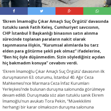
‘Ekrem İmamoğlu Çıkar Amaçlı Suç Örgütü’ davasında
tutuklu sanık Fatih Keleş, Cumhuriyet savcısının,
CHP İstanbul İl Başkanlığı binasının satın alınma
sürecinde toplanan paraların nakit olarak
taşınmasına ilişkin, “Kurumsal alımlarda bu tarz
elden para götürme şekli pek olmaz” ifadelerine,
“Ben hiç öyle düşünmedim. Sizin söylediğiniz açıdan
hiç bakmadım konuya” cevabını verdi.
‘Ekrem İmamoğlu Çıkar Amaçlı Suç Örgütü’ davasının ilk
duruşmasının 63. oturumu, İstanbul 40. Ağır Ceza
Mahkemesi’nce Marmara Ceza İnfaz Kurumları
Yerleşkesi’nde bulunan duruşma salonunda görülmeye
devam edildi. Duruşmada söz alan tutuklu sanık Ekrem
İmamoğlu’nun avukatı Tora Pekin, “Müvekkilimi
herhangi bir karar olmaksızın duruşma salonuna