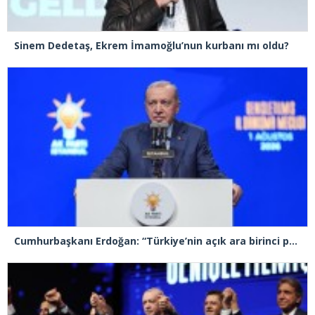
Sinem Dedetaş, Ekrem İmamoğlu’nun kurbanı mı oldu?
Cumhurbaşkanı Erdoğan: “Türkiye’nin açık ara birinci partisiyiz”