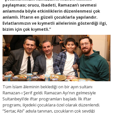
paylaşması; orucu, ibadeti, Ramazan’ı sevmesi
anlamında böyle etkinliklerin düzenlenmesi çok
anlamlı. İftarın en güzeli çocuklarla yapılandır.
Evlatlarımızın ve kıymetli ailelerinin gösterdiği ilgi,
bizim için çok kıymetli.”
Tüm İslam âleminin beklediği on bir ayın sultanı
Ramazan-ı Şerif geldi. Ramazan Ayı’nın gelmesiyle
Sultanbeyli’de iftar programları başladı. İlk iftar
programı, ilçedeki çocuklara özel olarak düzenlendi.
“Sertaç Abi” adıyla tanınan, çocukların çok sevdiği