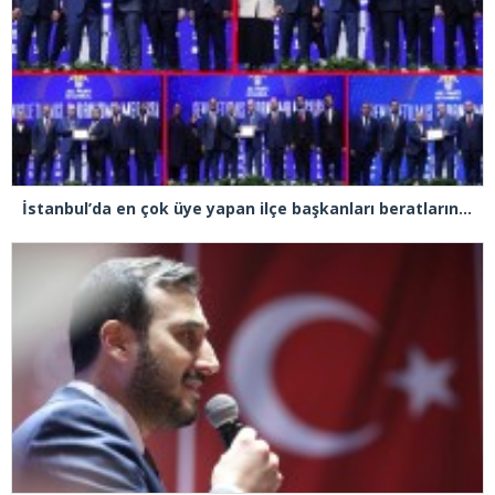
İstanbul’da en çok üye yapan ilçe başkanları beratlarını Cumhurbaşkanı Erdoğan’ın elinden aldı