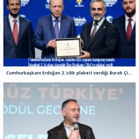
Cumhurbaşkanı Erdoğan 2.’cilik plaketi verdiği Burak Çifci’den Ataşehir seçimlerini kazanma sözünü aldı