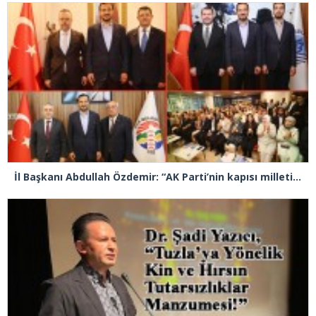
İl Başkanı Abdullah Özdemir: “AK Parti’nin kapısı milletine hizmet etmek isteyen herkese açıktır”