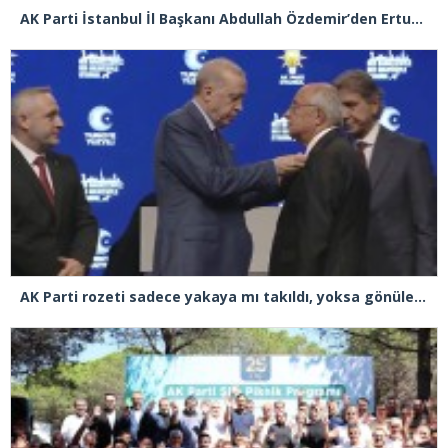
AK Parti İstanbul İl Başkanı Abdullah Özdemir’den Ertuğrul Özkök’e “Franco” tepkisi
AK Parti rozeti sadece yakaya mı takıldı, yoksa gönüle takılmadı mı?