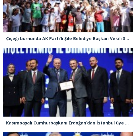
Çiçeği burnunda AK Parti’li Şile Belediye Başkan Vekili Sacit Terzi, teşkilatlarla piknikte buluştu
Kasımpaşalı Cumhurbaşkanı Erdoğan’dan İstanbul üye birincisi Beyoğlu İlçe Başkanı Kasım Fırat’a plaket