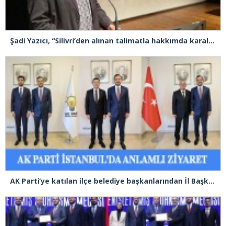
Şadi Yazıcı, “Silivri’den alınan talimatla hakkımda karalama kampanyası yürütülüyor”
AK Parti’ye katılan ilçe belediye başkanlarından İl Başkanı Özdemir’e ziyaret