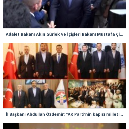
Adalet Bakanı Akın Gürlek ve İçişleri Bakanı Mustafa Çiftçi Esenyurt’ta
İl Başkanı Abdullah Özdemir: “AK Parti’nin kapısı milletine hizmet etmek isteyen herkese açıktır”