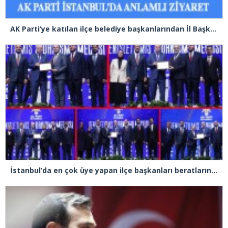
AK Parti’ye katılan ilçe belediye başkanlarından İl Başkanı Özdemir’e ziyaret
İstanbul’da en çok üye yapan ilçe başkanları beratlarını Cumhurbaşkanı Erdoğan’ın elinden aldı