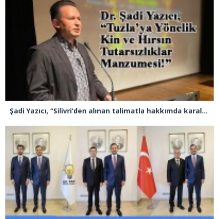
Şadi Yazıcı, “Silivri’den alınan talimatla hakkımda karalama kampanyası yürütülüyor”