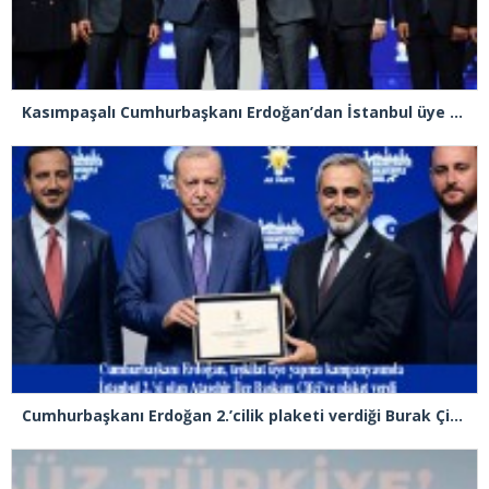
Kasımpaşalı Cumhurbaşkanı Erdoğan’dan İstanbul üye birincisi Beyoğlu İlçe Başkanı Kasım Fırat’a plaket
Cumhurbaşkanı Erdoğan 2.’cilik plaketi verdiği Burak Çifci’den Ataşehir seçimlerini kazanma sözünü aldı