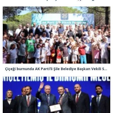
Çiçeği burnunda AK Parti’li Şile Belediye Başkan Vekili Sacit Terzi, teşkilatlarla piknikte buluştu