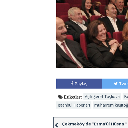
Paylaş
Twe
Aşık Şeref Taşlıova
Be
Etiketler:
İstanbul Haberleri
muharrem kaşıtoğ
Çekmeköy’de “Esma’ül Hüsna “