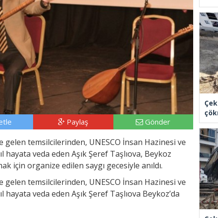
Çek
çök
tle
Paylaş
Gönder
e gelen temsilcilerinden, UNESCO İnsan Hazinesi ve
ıl hayata veda eden Aşık Şeref Taşlıova, Beykoz
ak için organize edilen saygı gecesiyle anıldı.
e gelen temsilcilerinden, UNESCO İnsan Hazinesi ve
ıl hayata veda eden Aşık Şeref Taşlıova Beykoz’da
.