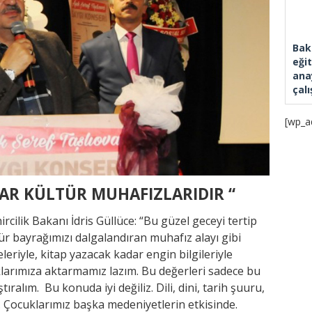
Bak
eği
ana
çal
[wp_a
LAR KÜLTÜR MUHAFIZLARIDIR “
rcilik Bakanı İdris Güllüce: “Bu güzel geceyi tertip
ür bayrağımızı dalgalandıran muhafız alayı gibi
eriyle, kitap yazacak kadar engin bilgileriyle
uklarımıza aktarmamız lazım. Bu değerleri sadece bu
alım. Bu konuda iyi değiliz. Dili, dini, tarih şuuru,
 Çocuklarımız başka medeniyetlerin etkisinde.