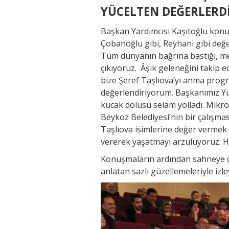
YÜCELTEN DEĞERLERD
Başkan Yardımcısı Kaşıtoğlu konu
Çobanoğlu gibi, Reyhani gibi değe
Tüm dünyanın bağrına bastığı, me
çıkıyoruz. Âşık geleneğini takip
bize Şeref Taşlıova’yı anma progra
değerlendiriyorum. Başkanımız Yüc
kucak dolusu selam yolladı. Mikr
Beykoz Belediyesi’nin bir çalışm
Taşlıova isimlerine değer vermek i
vererek yaşatmayı arzuluyoruz. H
Konuşmaların ardından sahneye çı
anlatan sazlı güzellemeleriyle izl