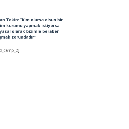
an Tekin: “Kim olursa olsun bir
tim kurumu yapmak istiyorsa
yasal olarak bizimle beraber
ışmak zorundadır”
d_camp_2]