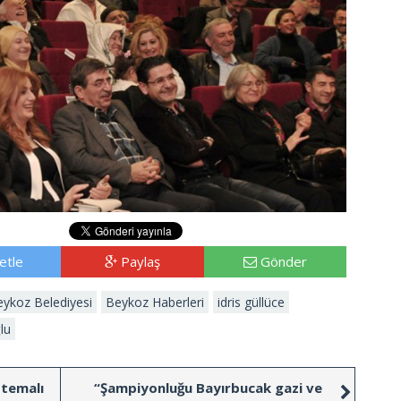
etle
Paylaş
Gönder
ykoz Belediyesi
Beykoz Haberleri
idris güllüce
lu
 temalı
“Şampiyonluğu Bayırbucak gazi ve