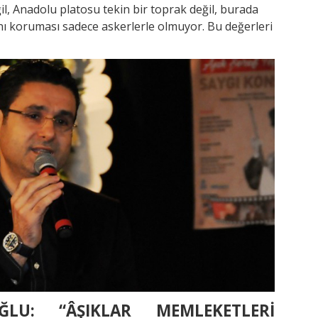
il, Anadolu platosu tekin bir toprak değil, burada
ını koruması sadece askerlerle olmuyor. Bu değerleri
LU: “ÂŞIKLAR MEMLEKETLERİ