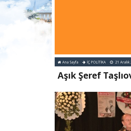
Ana Sayfa
İÇ POLİTİKA
21 Aralık
Aşık Şeref Taşlıo