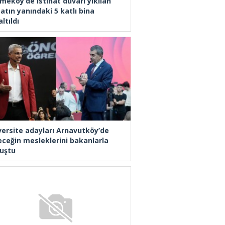
meköy’de istinat duvarı yıkılan
atın yanındaki 5 katlı bina
ltıldı
versite adayları Arnavutköy’de
eceğin mesleklerini bakanlarla
uştu