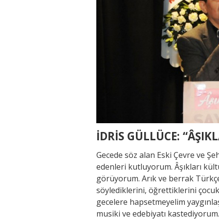
İDRİS GÜLLÜCE: “ÂŞIK
Gecede söz alan Eski Çevre ve Şehi
edenleri kutluyorum. Âşıkları kült
görüyorum. Arık ve berrak Türkçel
söylediklerini, öğrettiklerini çoc
gecelere hapsetmeyelim yaygınlaştır
musiki ve edebiyatı kastediyorum.