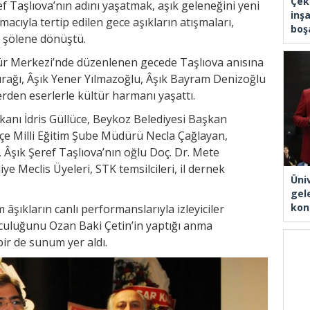
Çek
f Taşlıova’nın adını yaşatmak, aşık geleneğini yeni
inşa
cıyla tertip edilen gece aşıkların atışmaları,
boşa
e şölene dönüştü.
ür Merkezi’nde düzenlenen gecede Taşlıova anısına
Çırağı, Âşık Yener Yılmazoğlu, Âşık Bayram Denizoğlu
erden eserlerle kültür harmanı yaşattı.
akanı İdris Güllüce, Beykoz Belediyesi Başkan
lçe Milli Eğitim Şube Müdürü Necla Çağlayan,
Âşık Şeref Taşlıova’nın oğlu Doç. Dr. Mete
iye Meclis Üyeleri, STK temsilcileri, il dernek
Üni
gel
kon
şıkların canlı performanslarıyla izleyiciler
uculuğunu Ozan Baki Çetin’in yaptığı anma
ir de sunum yer aldı.