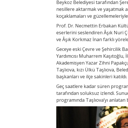
Beykoz Belediyesi tarafından Şere
nesillere aktarmak ve yaşatmak ama
koçaklamaları ve güzellemeleriyl
Prof. Dr. Necmettin Erbakan Kült
eserlerini seslendiren Âşık Nuri 
ve Âşık Korkmaz İnan farklı yörel
Geceye eski Çevre ve Şehircilik B
Yardımcısı Muharrem Kaşıtoğlu, İ
Akademisyen Yazar Zihni Papakçı, 
Taşlıova, kızı Ülkü Taşlıova, Beled
başkanları ve ilçe sakinleri katıldı.
Geç saatlere kadar süren program â
tarafından soluksuz izlendi. Sun
programında Taşlıova’yı anlatan b