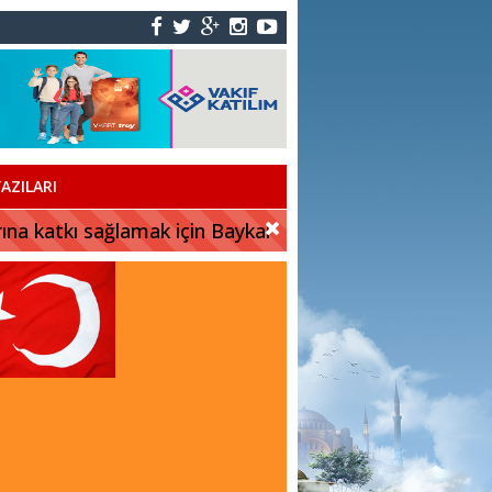
AZILARI
rına katkı sağlamak için Baykar