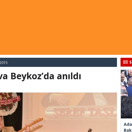
S
 2015
va Beykoz’da anıldı
Ada
Bak