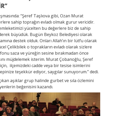
İR”
şmasında: “Şeref Taşlıova gibi, Ozan Murat
rlere sahip toprağın evladı olmak gurur vericidir.
mleketimizi yücelten bu değerlere biz de sahip
 ederek büyüdük. Bugün Beykoz Belediyesi olarak
mına destek olduk. Onları Allah’ın bir lütfu olarak
el Çelikbilek o toprakların evladı olarak sizlere
ofonu saza ve yüreğin sesine bırakmadan önce
asını müjdelemek isterim. Murat Çobanoğlu, Şeref
çin, ilçemizdeki cadde veya bir tesise isimlerini
epinize teşekkür ediyor, saygılar sunuyorum.” dedi.
kan aşıklar grup halinde gurbet ve sıla özlemini
eyenlerin beğenisini kazandı.