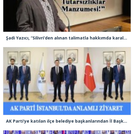
Şadi Yazıcı, “Silivri’den alınan talimatla hakkımda karalama kampanyası yürütülüyor”
AK Parti’ye katılan ilçe belediye başkanlarından İl Başkanı Özdemir’e ziyaret