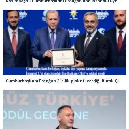
Kasımpaşalı Cumhurbaşkanı Erdoğan’dan İstanbul üye birincisi Beyoğlu İlçe Başkanı Kasım Fırat’a plaket
Cumhurbaşkanı Erdoğan 2.’cilik plaketi verdiği Burak Çifci’den Ataşehir seçimlerini kazanma sözünü aldı