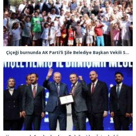
Çiçeği burnunda AK Parti’li Şile Belediye Başkan Vekili Sacit Terzi, teşkilatlarla piknikte buluştu