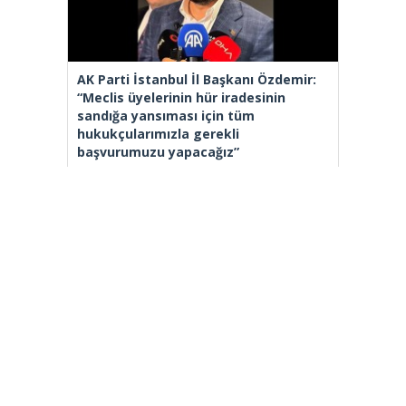
AK Parti İstanbul İl Başkanı Özdemir:
“Meclis üyelerinin hür iradesinin
sandığa yansıması için tüm
hukukçularımızla gerekli
başvurumuzu yapacağız”
[wp_ad_camp_2]
Gazete Manşetleri
Günlük Burç Yorumları
Haber Gönder
İletişim
Sitene Ekle
TCMB Döviz Kurları & Döviz Çevirici
Tüm Manşetler
Tüm Yazarlar
istanbultakipte.com © 2020 Tüm Hakları saklıdır, kaynak