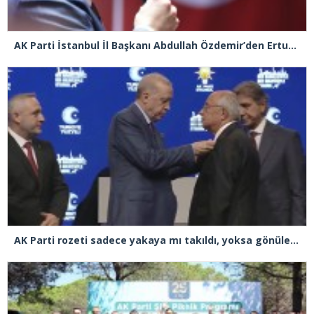
AK Parti İstanbul İl Başkanı Abdullah Özdemir’den Ertuğrul Özkök’e “Franco” tepkisi
AK Parti rozeti sadece yakaya mı takıldı, yoksa gönüle takılmadı mı?