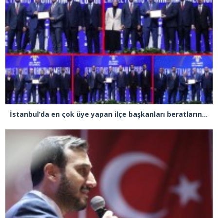
İstanbul’da en çok üye yapan ilçe başkanları beratlarını Cumhurbaşkanı Erdoğan’ın elinden aldı