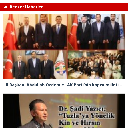
Benzer Haberler
İl Başkanı Abdullah Özdemir: “AK Parti’nin kapısı milletine hizmet etmek isteyen herkese açıktır”