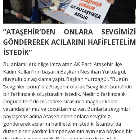
“ATAŞEHİR’DEN ONLARA SEVGİMİZİ
GÖNDEREREK ACILARINI HAFİFLETELİM
İSTEDİK”
Bu anlamlı etkinliğe imza atan AK Parti Ataşehir İlçe
Kadın Kolları’nın başarılı Başkanı Neslihan Yurtdagül,
duygulu bir açıklama yaptı. Başkan Yurtdagül, “Bugün
‘Sevgililer Günü’ biz Ataşehir olarak ‘Sevgililer Günü’nde
bir farkındalık oluşturalım istedik. Nedir o farkındalık!;
Doğuda terörle mücadele sırasında mağdur kalan
vatandaşlarımız ve çocuklarımız var. Bunlarla sevgimizi
paylaşmak adına Ataşehir’den onlara sevgimizi
göndererek acılarını hafifletelim istedik. İstanbul’da
düzenlenen yardım kampanyasının ayın sıra böylede bir
destek vermek istedik. Bunu yaparken de oradaki