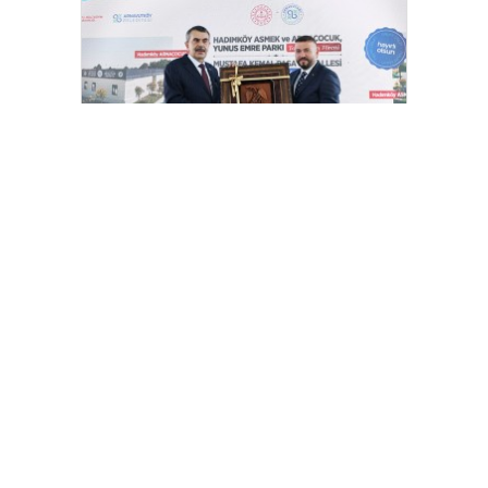
Bakan Tekin: “Kim olursa olsun bir
eğitim kurumu yapmak istiyorsa
anayasal olarak bizimle beraber
çalışmak zorundadır”
[wp_ad_camp_2]
Gazete Manşetleri
Günlük Burç Yorumları
Haber Gönder
İletişim
Sitene Ekle
TCMB Döviz Kurları & Döviz Çevirici