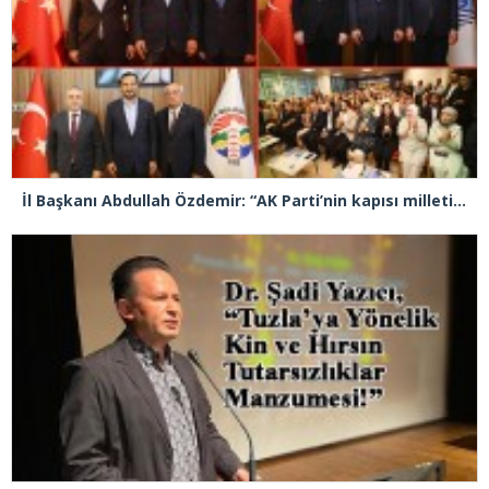
İl Başkanı Abdullah Özdemir: “AK Parti’nin kapısı milletine hizmet etmek isteyen herkese açıktır”