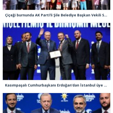
Çiçeği burnunda AK Parti’li Şile Belediye Başkan Vekili Sacit Terzi, teşkilatlarla piknikte buluştu
Kasımpaşalı Cumhurbaşkanı Erdoğan’dan İstanbul üye birincisi Beyoğlu İlçe Başkanı Kasım Fırat’a plaket