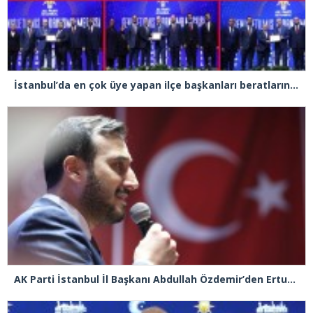
İstanbul’da en çok üye yapan ilçe başkanları beratlarını Cumhurbaşkanı Erdoğan’ın elinden aldı
AK Parti İstanbul İl Başkanı Abdullah Özdemir’den Ertuğrul Özkök’e “Franco” tepkisi