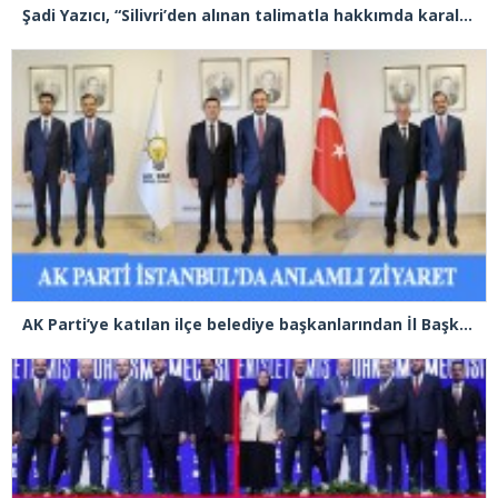
Şadi Yazıcı, “Silivri’den alınan talimatla hakkımda karalama kampanyası yürütülüyor”
AK Parti’ye katılan ilçe belediye başkanlarından İl Başkanı Özdemir’e ziyaret