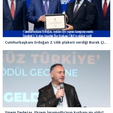
Cumhurbaşkanı Erdoğan 2.’cilik plaketi verdiği Burak Çifci’den Ataşehir seçimlerini kazanma sözünü aldı
Sinem Dedetaş, Ekrem İmamoğlu’nun kurbanı mı oldu?