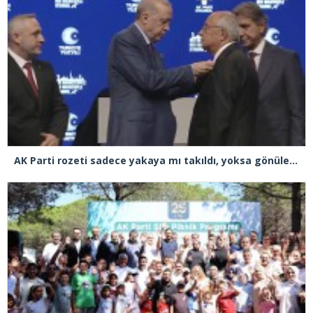
AK Parti rozeti sadece yakaya mı takıldı, yoksa gönüle takılmadı mı?