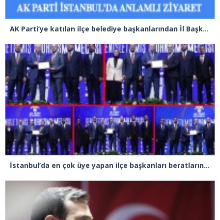
AK Parti’ye katılan ilçe belediye başkanlarından İl Başkanı Özdemir’e ziyaret
İstanbul’da en çok üye yapan ilçe başkanları beratlarını Cumhurbaşkanı Erdoğan’ın elinden aldı