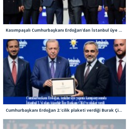
Kasımpaşalı Cumhurbaşkanı Erdoğan’dan İstanbul üye birincisi Beyoğlu İlçe Başkanı Kasım Fırat’a plaket
Cumhurbaşkanı Erdoğan 2.’cilik plaketi verdiği Burak Çifci’den Ataşehir seçimlerini kazanma sözünü aldı