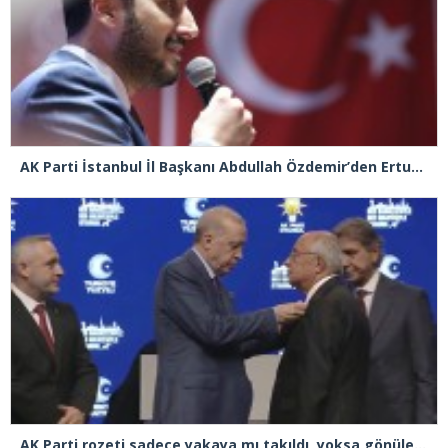
AK Parti İstanbul İl Başkanı Abdullah Özdemir’den Ertuğrul Özkök’e “Franco” tepkisi
AK Parti rozeti sadece yakaya mı takıldı, yoksa gönüle takılmadı mı?