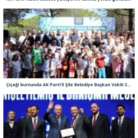
Çiçeği burnunda AK Parti’li Şile Belediye Başkan Vekili Sacit Terzi, teşkilatlarla piknikte buluştu