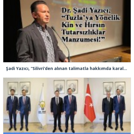
Şadi Yazıcı, “Silivri’den alınan talimatla hakkımda karalama kampanyası yürütülüyor”