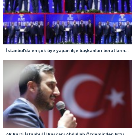
İstanbul’da en çok üye yapan ilçe başkanları beratlarını Cumhurbaşkanı Erdoğan’ın elinden aldı
AK Parti İstanbul İl Başkanı Abdullah Özdemir’den Ertuğrul Özkök’e “Franco” tepkisi