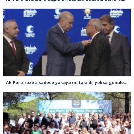
AK Parti rozeti sadece yakaya mı takıldı, yoksa gönüle takılmadı mı?