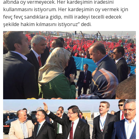
altında oy vermeyecek. Her kardeşimin iradesini
kullanmasını istiyorum. Her kardeşimin oy vermek için
fevç fevç sandıklara gidip, milli iradeyi tecelli edecek
şekilde hakim kılmasını istiyoruz” dedi.