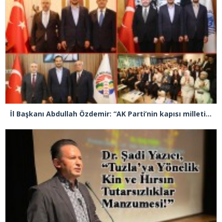
İl Başkanı Abdullah Özdemir: “AK Parti’nin kapısı milletine hizmet etmek isteyen herkese açıktır”