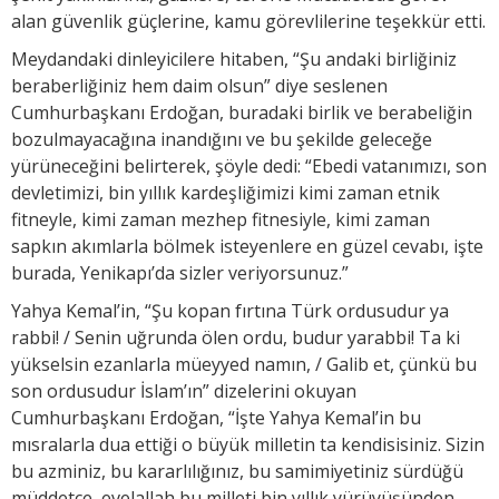
alan güvenlik güçlerine, kamu görevlilerine teşekkür etti.
Meydandaki dinleyicilere hitaben, “Şu andaki birliğiniz
beraberliğiniz hem daim olsun” diye seslenen
Cumhurbaşkanı Erdoğan, buradaki birlik ve berabeliğin
bozulmayacağına inandığını ve bu şekilde geleceğe
yürüneceğini belirterek, şöyle dedi: “Ebedi vatanımızı, son
devletimizi, bin yıllık kardeşliğimizi kimi zaman etnik
fitneyle, kimi zaman mezhep fitnesiyle, kimi zaman
sapkın akımlarla bölmek isteyenlere en güzel cevabı, işte
burada, Yenikapı’da sizler veriyorsunuz.”
Yahya Kemal’in, “Şu kopan fırtına Türk ordusudur ya
rabbi! / Senin uğrunda ölen ordu, budur yarabbi! Ta ki
yükselsin ezanlarla müeyyed namın, / Galib et, çünkü bu
son ordusudur İslam’ın” dizelerini okuyan
Cumhurbaşkanı Erdoğan, “İşte Yahya Kemal’in bu
mısralarla dua ettiği o büyük milletin ta kendisisiniz. Sizin
bu azminiz, bu kararlılığınız, bu samimiyetiniz sürdüğü
müddetçe, evelallah bu milleti bin yıllık yürüyüşünden