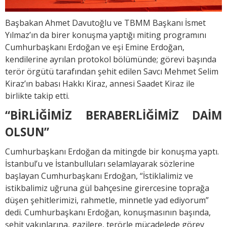
Başbakan Ahmet Davutoğlu ve TBMM Başkanı İsmet
Yılmaz’ın da birer konuşma yaptığı miting programını
Cumhurbaşkanı Erdoğan ve eşi Emine Erdoğan,
kendilerine ayrılan protokol bölümünde; görevi başında
terör örgütü tarafından şehit edilen Savcı Mehmet Selim
Kiraz’ın babası Hakkı Kiraz, annesi Saadet Kiraz ile
birlikte takip etti.
“BİRLİĞİMİZ BERABERLİĞİMİZ DAİM
OLSUN”
Cumhurbaşkanı Erdoğan da mitingde bir konuşma yaptı.
İstanbul’u ve İstanbulluları selamlayarak sözlerine
başlayan Cumhurbaşkanı Erdoğan, “İstiklalimiz ve
istikbalimiz uğruna gül bahçesine girercesine toprağa
düşen şehitlerimizi, rahmetle, minnetle yad ediyorum”
dedi. Cumhurbaşkanı Erdoğan, konuşmasının başında,
şehit yakınlarına, gazilere, terörle mücadelede görev