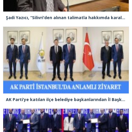
Şadi Yazıcı, “Silivri’den alınan talimatla hakkımda karalama kampanyası yürütülüyor”
AK Parti’ye katılan ilçe belediye başkanlarından İl Başkanı Özdemir’e ziyaret