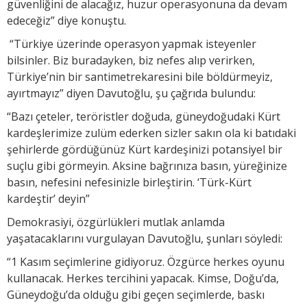
güvenliğini de alacağız, huzur operasyonuna da devam
edeceğiz” diye konuştu.
“Türkiye üzerinde operasyon yapmak isteyenler
bilsinler. Biz buradayken, biz nefes alıp verirken,
Türkiye’nin bir santimetrekaresini bile böldürmeyiz,
ayırtmayız” diyen Davutoğlu, şu çağrıda bulundu:
“Bazı çeteler, teröristler doğuda, güneydoğudaki Kürt
kardeşlerimize zulüm ederken sizler sakın ola ki batıdaki
şehirlerde gördüğünüz Kürt kardeşinizi potansiyel bir
suçlu gibi görmeyin. Aksine bağrınıza basın, yüreğinize
basın, nefesini nefesinizle birleştirin. ‘Türk-Kürt
kardeştir’ deyin”
Demokrasiyi, özgürlükleri mutlak anlamda
yaşatacaklarını vurgulayan Davutoğlu, şunları söyledi:
“1 Kasım seçimlerine gidiyoruz. Özgürce herkes oyunu
kullanacak. Herkes tercihini yapacak. Kimse, Doğu’da,
Güneydoğu’da olduğu gibi geçen seçimlerde, baskı