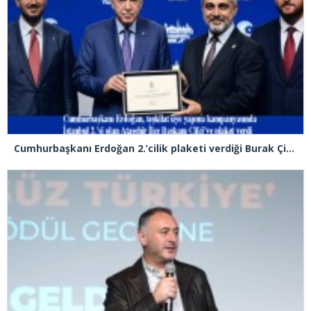
Cumhurbaşkanı Erdoğan 2.’cilik plaketi verdiği Burak Çifci’den Ataşehir seçimlerini kazanma sözünü aldı