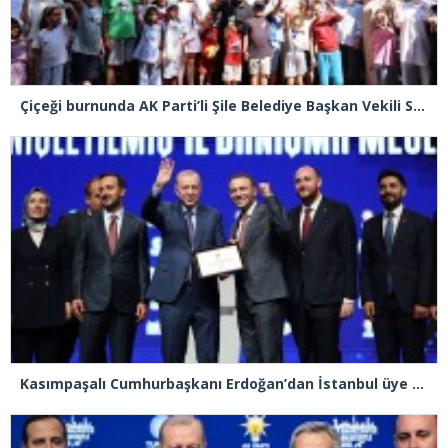
Çiçeği burnunda AK Parti’li Şile Belediye Başkan Vekili Sacit Terzi, teşkilatlarla piknikte buluştu
Kasımpaşalı Cumhurbaşkanı Erdoğan’dan İstanbul üye birincisi Beyoğlu İlçe Başkanı Kasım Fırat’a plaket