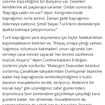
üzerine inşa ettiğiniz bir dünyanız var. Cesetleri
kendilerine ait paçavraya saranlar. Ondan sonra da
‘Bayrağa saldırı mı var?’ diyor. Kongrelerinizde
bayrağımızı zorla astınız. Zaman geldi bayrağımızı
indirmeye kalktınız. Şimdi ‘beyaz Türk’lerin destekleriyle
ayakta kalmaya çalışıyorsunuz.”
Türk bayrağının yere düşmemesi için hiçbir fedakârlıktan
kaçınmadıklarını belirten ve, “İhtiyaç ortaya çıktığı zaman,
‘sağımıza, solumuza bakmadan’, onun uğrunda ‘can
vermeyi cana minnet sayarak’ her birimiz vazifemize
koştuk, koşarız.” diyen Cumhurbaşkanı Erdoğan,
sözlerini şöyle sürdürdü: “Malazgirt Ovasından İstanbul
surlarına, Çanakkale tabyalarından Dumlupınar tepesine
kadar hep bayrağımızla sembolleştirdiğimiz o kutlu
davanın mücadelesini verdik, veriyoruz. Akdeniz’e bir
kısrak başı” gibi uzandığımız zafer günlerinden,
boynumuza Sevr kemendinin geçirilmeye çalışıldığı kara
günlere kadar, her dönemde, mücadelemizin de,
samimiyetimizin de şahidi işte bu bayraktır. Rengini