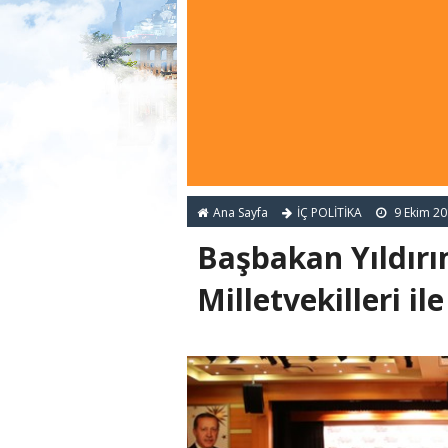
Ana Sayfa
İÇ POLİTİKA
9 Ekim 2
Başbakan Yıldırı
Milletvekilleri ile