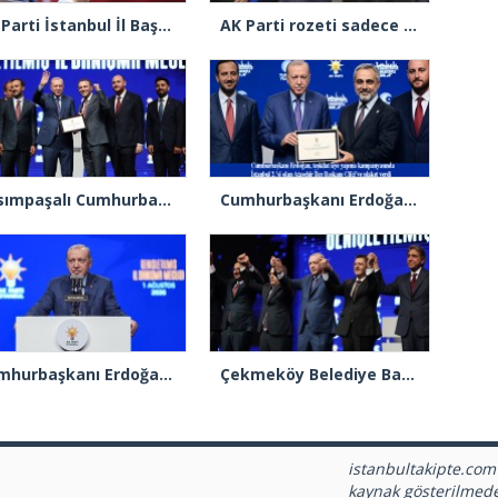
AK Parti İstanbul İl Başkanı Abdullah Özdemir’den Ertuğrul Özkök’e “Franco” tepkisi
AK Parti rozeti sadece yakaya mı takıldı, yoksa gönüle takılmadı mı?
Kasımpaşalı Cumhurbaşkanı Erdoğan’dan İstanbul üye birincisi Beyoğlu İlçe Başkanı Kasım Fırat’a plaket
Cumhurbaşkanı Erdoğan 2.’cilik plaketi verdiği Burak Çifci’den Ataşehir seçimlerini kazanma sözünü aldı
Cumhurbaşkanı Erdoğan: “Türkiye’nin açık ara birinci partisiyiz”
Çekmeköy Belediye Başkanı Orhan Çerkez AK Parti’ye katıldı
istanbultakipte.com
kaynak gösterilmed