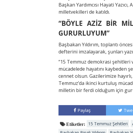
Başkan Yardımcısı Hayati Yazıcı, 
milletvekilleri de katıldı.
“BÖYLE AZİZ BİR Mİ
GURURLUYUM”
Başbakan Yıldırım, toplantı önces
defterini imzalayarak, şunları yazd
“15 Temmuz demokrasi şehitleri 
mücadelede hayatını kaybeden şeh
cennet olsun. Gazilerimize hayırlı
Temmuz’da ikinci kurtuluş mücadel
milletin bir ferdi olduğum için gu
Paylaş
Twe
15 Temmuz Şehitleri
Etiketler:
Başbakan Binali Yıldırım
Başbakan Yıld