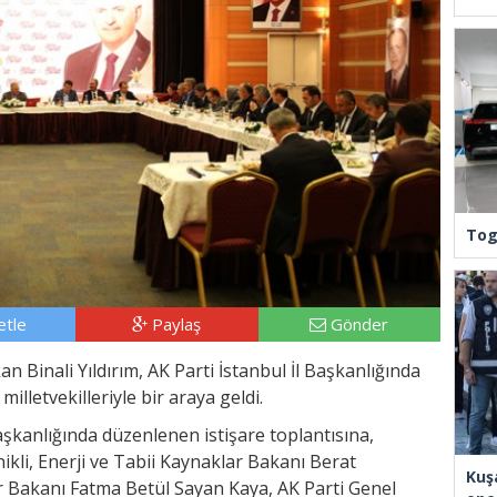
Tog
tle
Paylaş
Gönder
 Binali Yıldırım, AK Parti İstanbul İl Başkanlığında
illetvekilleriyle bir araya geldi.
Başkanlığında düzenlenen istişare toplantısına,
kli, Enerji ve Tabii Kaynaklar Bakanı Berat
Kuş
lar Bakanı Fatma Betül Sayan Kaya, AK Parti Genel