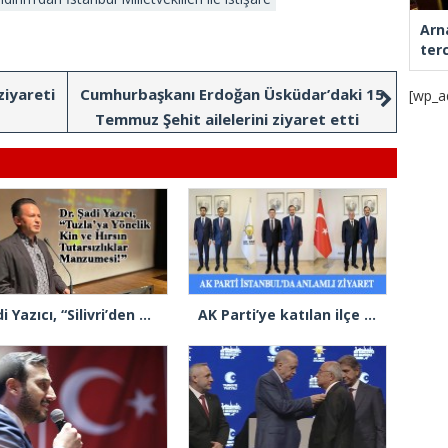
Arn
ter
iyareti
Cumhurbaşkanı Erdoğan Üsküdar’daki 15
[wp_a
Temmuz Şehit ailelerini ziyaret etti
Şadi Yazıcı, “Silivri’den alınan talimatla hakkımda karalama kampanyası yürütülüyor”
AK Parti’ye katılan ilçe belediye başkanlarından İl Başkanı Özdemir’e ziyaret