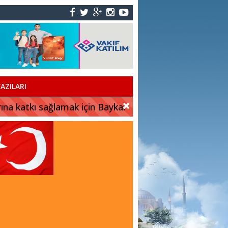
AZILARI
rına katkı sağlamak için Baykar