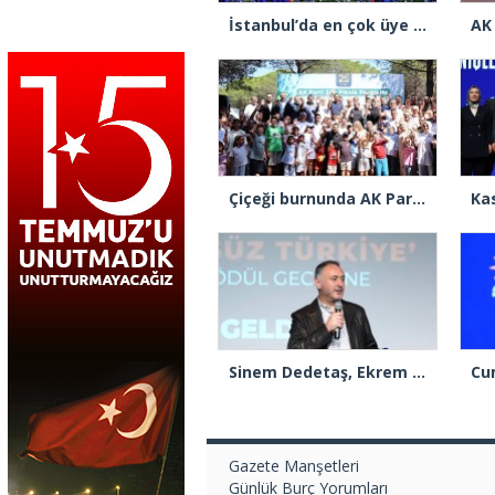
İstanbul’da en çok üye yapan ilçe başkanları beratlarını Cumhurbaşkanı Erdoğan’ın elinden aldı
Çiçeği burnunda AK Parti’li Şile Belediye Başkan Vekili Sacit Terzi, teşkilatlarla piknikte buluştu
Sinem Dedetaş, Ekrem İmamoğlu’nun kurbanı mı oldu?
Gazete Manşetleri
Günlük Burç Yorumları