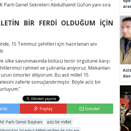
ope
AK Parti Genel Sekreteri Abdulhamit Gül’ün yanı sıra
ara
LLETİN BİR FERDİ OLDUĞUM İÇİN
inde, 15 Temmuz şehitleri için hazırlanan anı
ı:
ve ülke savunmasında bölücü terör örgütüne karşı
itlerimizi rahmet ve şükranla anıyoruz. Mekanları
Azi
, uzun ömürler diliyorum. Bu asil millet 15
dav
esini zaferle sonuçlandırmıştır. Böyle aziz bir
rurluyum.”
etle
Paylaş
Gönder
AK Parti Genel Başkanı
aziz bir millet
ırım’dan İstanbul Milletvekilleri ile istişare