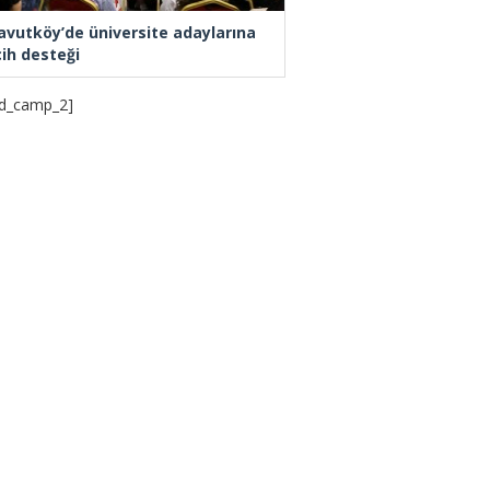
avutköy’de üniversite adaylarına
cih desteği
d_camp_2]