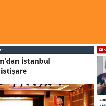
S
016
m’dan İstanbul
 istişare
AHB
ata