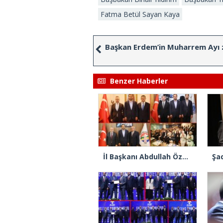
Fatma Betül Sayan Kaya
Başkan Erdem’in Muharrem Ayı z
Benzer Haberler
İl Başkanı Abdullah Özdemir: “AK Parti’nin kapısı milletine hizmet etmek isteyen herkese açıktır”