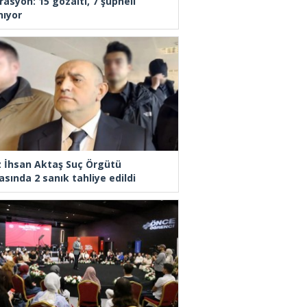
rasyon: 15 gözaltı, 7 şüpheli
nıyor
z İhsan Aktaş Suç Örgütü
asında 2 sanık tahliye edildi