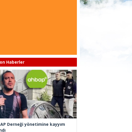
on Haberler
AP Derneği yönetimine kayyım
ndı