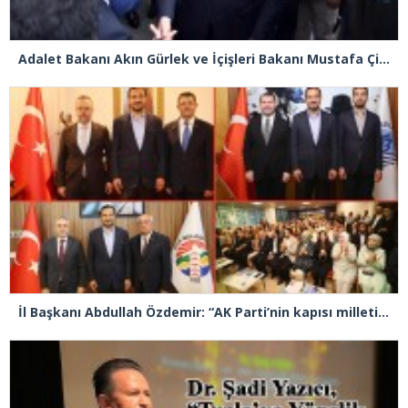
Adalet Bakanı Akın Gürlek ve İçişleri Bakanı Mustafa Çiftçi Esenyurt’ta
İl Başkanı Abdullah Özdemir: “AK Parti’nin kapısı milletine hizmet etmek isteyen herkese açıktır”