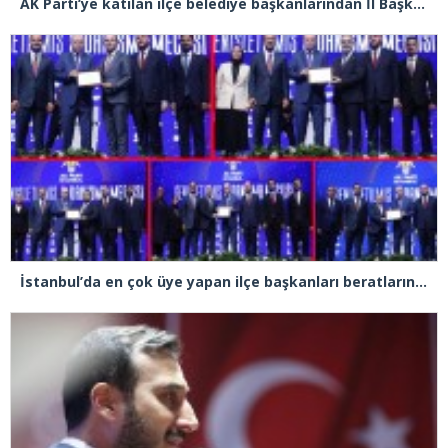
AK Parti’ye katılan ilçe belediye başkanlarından İl Başkanı Özdemir’e ziyaret
İstanbul’da en çok üye yapan ilçe başkanları beratlarını Cumhurbaşkanı Erdoğan’ın elinden aldı