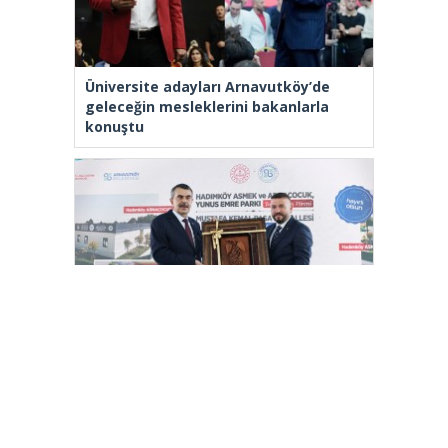
Üniversite adayları Arnavutköy’de
geleceğin mesleklerini bakanlarla
konuştu
Bakan Tekin: “Kim olursa olsun bir
eğitim kurumu yapmak istiyorsa
anayasal olarak bizimle beraber
çalışmak zorundadır”