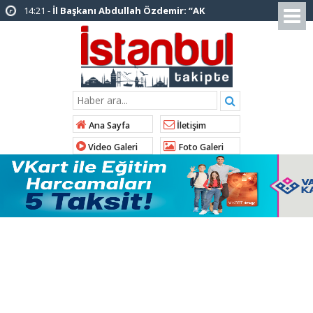
14:20 -
Şadi Yazıcı, “Silivri’den alınan talimatla
hakkımda karalama kampanyası yürütülüyor”
12:12 -
AK Parti’ye katılan ilçe belediye
başkanlarından İl Başkanı Özdemir’e ziyaret
01:00 -
Tuzla Belediye Başkanı Eren Ali
Bingöl’den İBB’ye tepki
Ana Sayfa
İletişim
12:26 -
İstanbul Emniyet Müdürlüğünden
Video Galeri
Foto Galeri
“Gök Kubbe’de, Mavi Vatan’da, Şanlı Topraklarda:
İstanbul Emniyeti Her Yerde” paylaşımı
19:26 -
Çekmeköy Belediye Başkanı Orhan
Çerkez AK Parti’ye katıldı
16:56 -
İstanbul’da 4 CHP’li belediye başkanı
AK Parti’ye katılıyor
15:03 -
Çekmeköy Belediyesi’nden hafriyat
çökmesine ilişkin açıklama