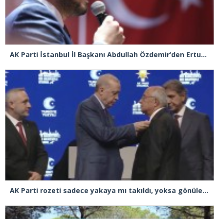
AK Parti İstanbul İl Başkanı Abdullah Özdemir’den Ertuğrul Özkök’e “Franco” tepkisi
AK Parti rozeti sadece yakaya mı takıldı, yoksa gönüle takılmadı mı?