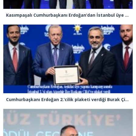
Kasımpaşalı Cumhurbaşkanı Erdoğan’dan İstanbul üye birincisi Beyoğlu İlçe Başkanı Kasım Fırat’a plaket
Cumhurbaşkanı Erdoğan 2.’cilik plaketi verdiği Burak Çifci’den Ataşehir seçimlerini kazanma sözünü aldı