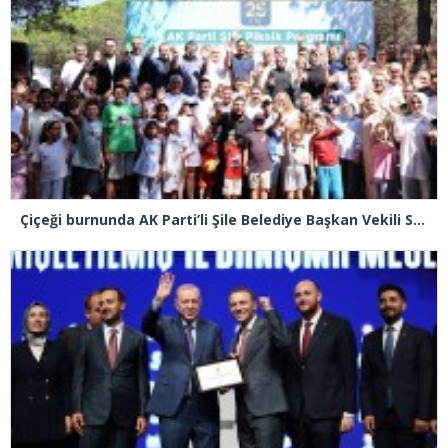
Çiçeği burnunda AK Parti’li Şile Belediye Başkan Vekili Sacit Terzi, teşkilatlarla piknikte buluştu