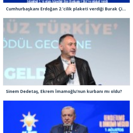
Cumhurbaşkanı Erdoğan 2.’cilik plaketi verdiği Burak Çifci’den Ataşehir seçimlerini kazanma sözünü aldı
Sinem Dedetaş, Ekrem İmamoğlu’nun kurbanı mı oldu?