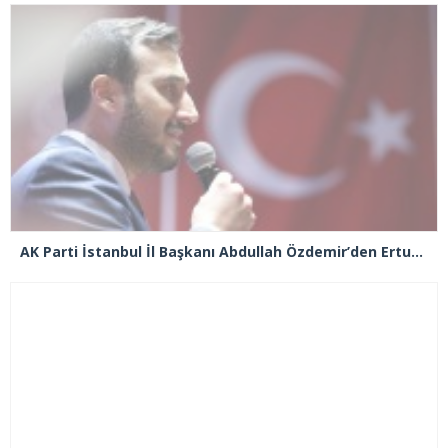
AK Parti İstanbul İl Başkanı Abdullah Özdemir’den Ertuğrul Özkök’e “Franco” tepkisi