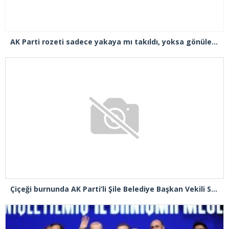
AK Parti rozeti sadece yakaya mı takıldı, yoksa gönüle takılmadı mı?
Çiçeği burnunda AK Parti’li Şile Belediye Başkan Vekili Sacit Terzi, teşkilatlarla piknikte buluştu