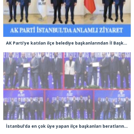
AK Parti’ye katılan ilçe belediye başkanlarından İl Başkanı Özdemir’e ziyaret
İstanbul’da en çok üye yapan ilçe başkanları beratlarını Cumhurbaşkanı Erdoğan’ın elinden aldı