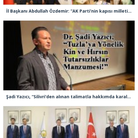
İl Başkanı Abdullah Özdemir: “AK Parti’nin kapısı milletine hizmet etmek isteyen herkese açıktır”
Şadi Yazıcı, “Silivri’den alınan talimatla hakkımda karalama kampanyası yürütülüyor”