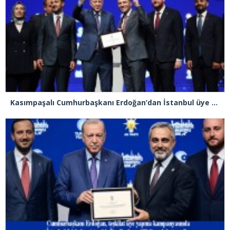
Kasımpaşalı Cumhurbaşkanı Erdoğan’dan İstanbul üye birincisi Beyoğlu İlçe Başkanı Kasım Fırat’a plaket