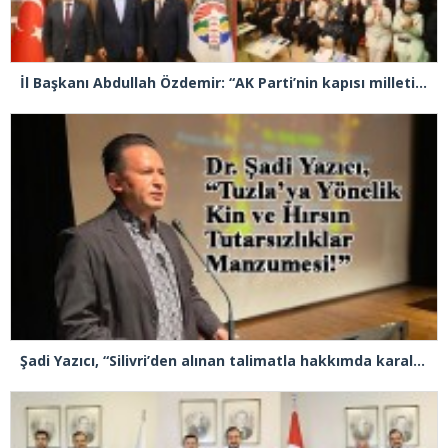
İl Başkanı Abdullah Özdemir: “AK Parti’nin kapısı milletine hizmet etmek isteyen herkese açıktır”
Şadi Yazıcı, “Silivri’den alınan talimatla hakkımda karalama kampanyası yürütülüyor”