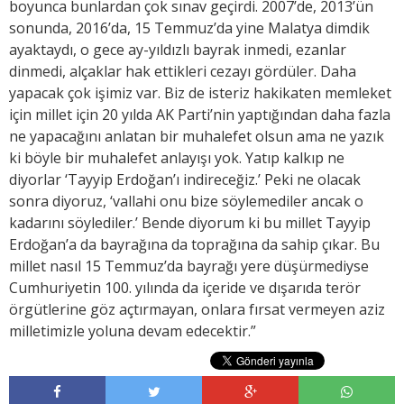
boyunca bunlardan çok sınav geçirdi. 2007’de, 2013’ün
sonunda, 2016’da, 15 Temmuz’da yine Malatya dimdik
ayaktaydı, o gece ay-yıldızlı bayrak inmedi, ezanlar
dinmedi, alçaklar hak ettikleri cezayı gördüler. Daha
yapacak çok işimiz var. Biz de isteriz hakikaten memleket
için millet için 20 yılda AK Parti’nin yaptığından daha fazla
ne yapacağını anlatan bir muhalefet olsun ama ne yazık
ki böyle bir muhalefet anlayışı yok. Yatıp kalkıp ne
diyorlar ‘Tayyip Erdoğan’ı indireceğiz.’ Peki ne olacak
sonra diyoruz, ‘vallahi onu bize söylemediler ancak o
kadarını söylediler.’ Bende diyorum ki bu millet Tayyip
Erdoğan’a da bayrağına da toprağına da sahip çıkar. Bu
millet nasıl 15 Temmuz’da bayrağı yere düşürmediyse
Cumhuriyetin 100. yılında da içeride ve dışarıda terör
örgütlerine göz açtırmayan, onlara fırsat vermeyen aziz
milletimizle yoluna devam edecektir.”