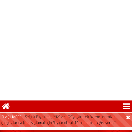
herkese açıktır”
Selçuk Bayraktar, “YKS ve LGS’ye girecek öğrencilerimizin
çalışmalarına katkı sağlamak için Baykar olarak 10 bin tablet bağışlıyoruz”