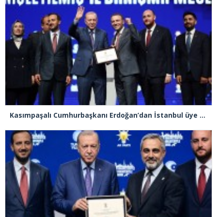
Kasımpaşalı Cumhurbaşkanı Erdoğan’dan İstanbul üye birincisi Beyoğlu İlçe Başkanı Kasım Fırat’a plaket