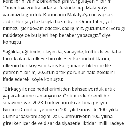
kendilerini yalnız bırakmadığını vurgulayan Yıldırım,
“Önemli ve zor kararlar arifesinde hep Malatya’yı
yanımızda gördük. Bunun için Malatya’ya ne yapsak
azdır. Her şeyi fazlasıyla hak ediyor. Ömür biter, yol
bitmez. İşler devam edecek, sağlığımız, gücümüz el verdiği
müddetçe de bu işleri hep beraber yapacağız.” diye
konuştu.
Sağlıkta, eğitimde, ulaşımda, sanayide, kültürde ve daha
birçok alanda ülkeye birçok eser kazandırdıklarını,
ülkenin her köşesini karış karış imar ettiklerini dile
getiren Yıldırım, 2023’ün artık görünür hale geldiğini
ifade ederek, şöyle konuştu:
“Birkaç yıl önce hedeflerimizden bahsediyorduk artık
yapacaklarımızı anlatıyoruz. Önümüzde önemli bir
sınavımız var. 2023 Türkiye için iki anlama geliyor.
Birincisi Cumhuriyetimizin 100. yılı. İkincisi de 100. yılda
Cumhurbaşkanı seçimi var. Cumhuriyetin 100. yılına
girerken içeride ve dışarıda siyasetle, iktidarı milli iradeye