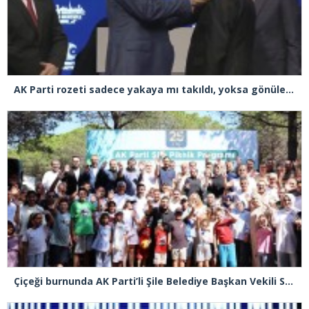
AK Parti rozeti sadece yakaya mı takıldı, yoksa gönüle takılmadı mı?
Çiçeği burnunda AK Parti’li Şile Belediye Başkan Vekili Sacit Terzi, teşkilatlarla piknikte buluştu