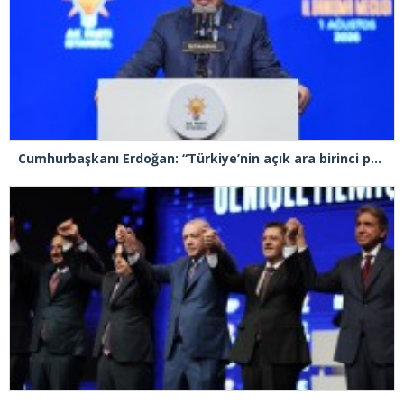
Cumhurbaşkanı Erdoğan: “Türkiye’nin açık ara birinci partisiyiz”