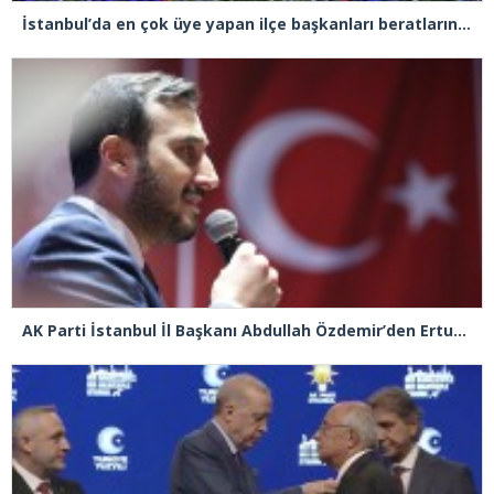
İstanbul’da en çok üye yapan ilçe başkanları beratlarını Cumhurbaşkanı Erdoğan’ın elinden aldı
AK Parti İstanbul İl Başkanı Abdullah Özdemir’den Ertuğrul Özkök’e “Franco” tepkisi