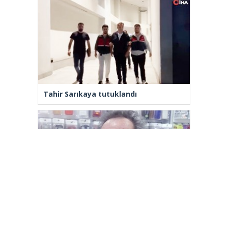
Tahir Sarıkaya tutuklandı
Yenilenmeden, ‘Yeni’ mümkün mü?