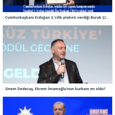
Cumhurbaşkanı Erdoğan 2.’cilik plaketi verdiği Burak Çifci’den Ataşehir seçimlerini kazanma sözünü aldı
Sinem Dedetaş, Ekrem İmamoğlu’nun kurbanı mı oldu?