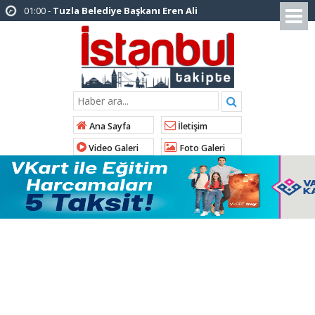
12:26 -
İstanbul Emniyet Müdürlüğünden
“Gök Kubbe’de, Mavi Vatan’da, Şanlı Topraklarda:
İstanbul Emniyeti Her Yerde” paylaşımı
19:26 -
Çekmeköy Belediye Başkanı Orhan
Çerkez AK Parti’ye katıldı
16:56 -
İstanbul’da 4 CHP’li belediye başkanı
Ana Sayfa
İletişim
AK Parti’ye katılıyor
Video Galeri
Foto Galeri
14:10 -
Pendik Belediyesi ekipleri
Balıkesir’deki orman yangınına müdahale ediyor
10:23 -
Arnavutköy Belediyesi’nden
Kastamonu Cide’ye kardeşlik eli
10:33 -
Arnavutköy’de ‘Yeniköy Karpuz
Festivali’ lezzet ve coşkuya sahne oldu
14:21 -
İl Başkanı Abdullah Özdemir: “AK
Parti’nin kapısı milletine hizmet etmek isteyen