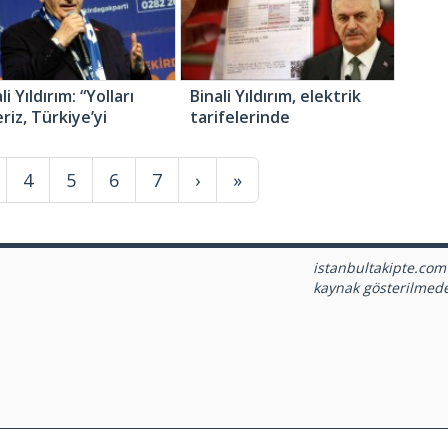
li Yıldırım: “Yolları
Binali Yıldırım, elektrik
riz, Türkiye’yi
tarifelerinde
dürtmeyiz”
gerçekleşecek yeni
düzenlemeyi açıkladı
4
5
6
7
›
»
istanbultakipte.com
kaynak gösterilmed