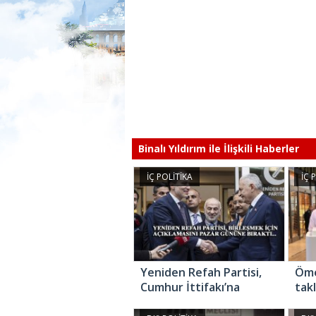
Binalı Yıldırım ile İlişkili Haberler
İÇ POLİTİKA
İÇ 
Yeniden Refah Partisi,
Öme
Cumhur İttifakı’na
tak
katılması an meselesi
son