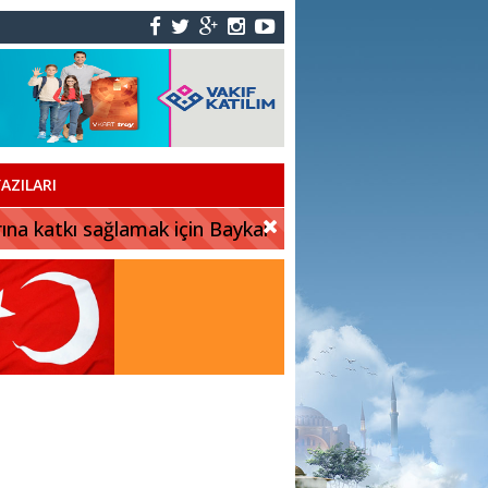
AZILARI
rına katkı sağlamak için Baykar