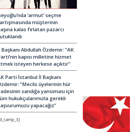
eyoğlu’nda ‘armut’ seçme
artışmasında müşterinin
aşına kalas fırlatan pazarcı
utuklandı
l Başkanı Abdullah Özdemir: “AK
arti’nin kapısı milletine hizmet
tmek isteyen herkese açıktır”
K Parti İstanbul İl Başkanı
zdemir: “Meclis üyelerinin hür
radesinin sandığa yansıması için
üm hukukçularımızla gerekli
başvurumuzu yapacağız”
d_camp_3]