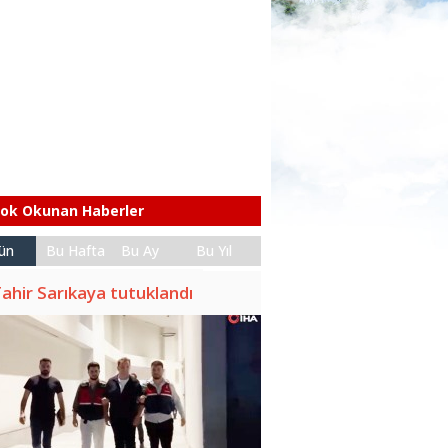
ok Okunan Haberler
ün
Bu Hafta
Bu Ay
Bu Yıl
ahir Sarıkaya tutuklandı