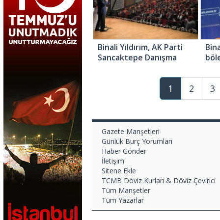
Binali Yıldırım, AK Parti
Bina
Sancaktepe Danışma
böle
Meclisi’ne katıldı
böl
1
2
3
Gazete Manşetleri
Günlük Burç Yorumları
Haber Gönder
İletişim
Sitene Ekle
TCMB Döviz Kurları & Döviz Çevirici
Tüm Manşetler
Tüm Yazarlar