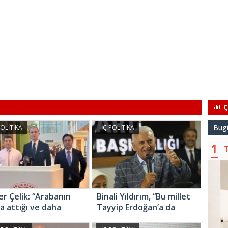
Ç
Bug
POLİTİKA
İÇ POLİTİKA
T
r Çelik: “Arabanın
Binali Yıldırım, “Bu millet
la attığı ve daha
Tayyip Erdoğan’a da
ra kayalara çarptığı
bayrağına da toprağına