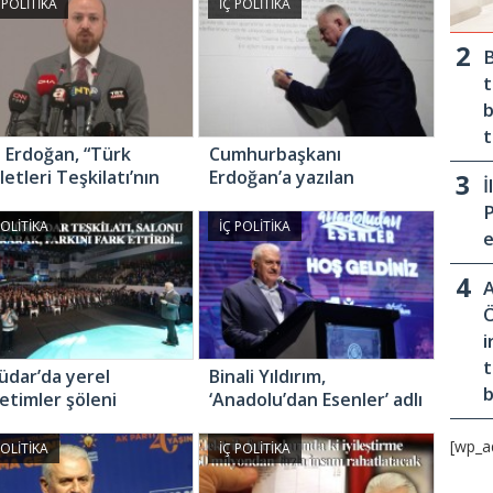
i bir kazaydı”
da sahip çıkar”
 POLİTİKA
İÇ POLİTİKA
B
t
b
t
al Erdoğan, “Türk
Cumhurbaşkanı
etleri Teşkilatı’nın
Erdoğan’a yazılan
İ
nde çok daha büyük
mektuba Binali Yıldırım
P
an ve fırsatlar
imzası
POLİTİKA
İÇ POLİTİKA
e
uğunu görüyoruz”
A
Ö
i
t
üdar’da yerel
Binali Yıldırım,
etimler şöleni
‘Anadolu’dan Esenler’ adlı
belgesel programına
katıldı
[wp_a
POLİTİKA
İÇ POLİTİKA