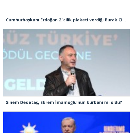
Cumhurbaşkanı Erdoğan 2.’cilik plaketi verdiği Burak Çifci’den Ataşehir seçimlerini kazanma sözünü aldı
Sinem Dedetaş, Ekrem İmamoğlu’nun kurbanı mı oldu?