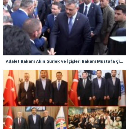
Adalet Bakanı Akın Gürlek ve İçişleri Bakanı Mustafa Çiftçi Esenyurt’ta