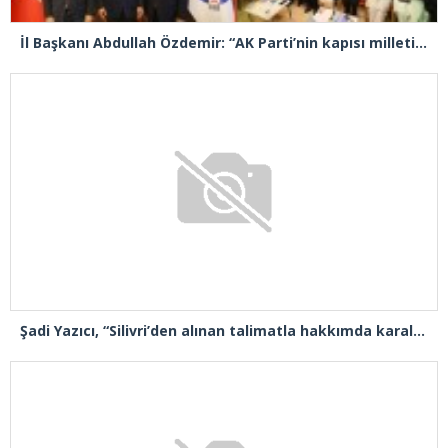
İl Başkanı Abdullah Özdemir: “AK Parti’nin kapısı milletine hizmet etmek isteyen herkese açıktır”
Şadi Yazıcı, “Silivri’den alınan talimatla hakkımda karalama kampanyası yürütülüyor”