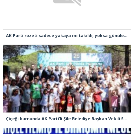
AK Parti rozeti sadece yakaya mı takıldı, yoksa gönüle takılmadı mı?
Çiçeği burnunda AK Parti’li Şile Belediye Başkan Vekili Sacit Terzi, teşkilatlarla piknikte buluştu