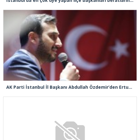
İstanbul’da en çok üye yapan ilçe başkanları beratlarını Cumhurbaşkanı Erdoğan’ın elinden aldı
AK Parti İstanbul İl Başkanı Abdullah Özdemir’den Ertuğrul Özkök’e “Franco” tepkisi