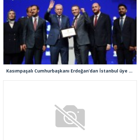
Kasımpaşalı Cumhurbaşkanı Erdoğan’dan İstanbul üye birincisi Beyoğlu İlçe Başkanı Kasım Fırat’a plaket