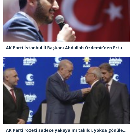
AK Parti İstanbul İl Başkanı Abdullah Özdemir’den Ertuğrul Özkök’e “Franco” tepkisi
AK Parti rozeti sadece yakaya mı takıldı, yoksa gönüle takılmadı mı?