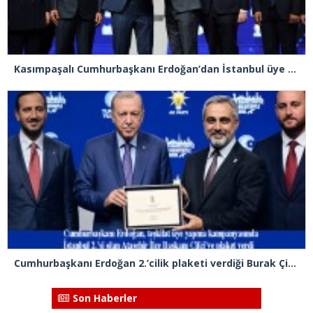
Kasımpaşalı Cumhurbaşkanı Erdoğan’dan İstanbul üye birincisi Beyoğlu İlçe Başkanı Kasım Fırat’a plaket
Cumhurbaşkanı Erdoğan 2.’cilik plaketi verdiği Burak Çifci’den Ataşehir seçimlerini kazanma sözünü aldı
Son Haberler