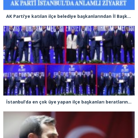
AK Parti’ye katılan ilçe belediye başkanlarından İl Başkanı Özdemir’e ziyaret
İstanbul’da en çok üye yapan ilçe başkanları beratlarını Cumhurbaşkanı Erdoğan’ın elinden aldı