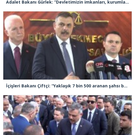
Adalet Bakanı Gürlek: “Devletimizin imkanları, kurumlarımızın tecrübesi ve hukukun kudreti her türlü suç yapılanmasından üstündür”
İçişleri Bakanı Çiftçi: “Yaklaşık 7 bin 500 aranan şahsı bu yılın ilk 7 yılında yakalamış durumdayız”