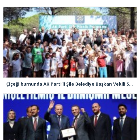
Çiçeği burnunda AK Parti’li Şile Belediye Başkan Vekili Sacit Terzi, teşkilatlarla piknikte buluştu