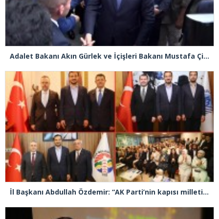
Adalet Bakanı Akın Gürlek ve İçişleri Bakanı Mustafa Çiftçi Esenyurt’ta
İl Başkanı Abdullah Özdemir: “AK Parti’nin kapısı milletine hizmet etmek isteyen herkese açıktır”