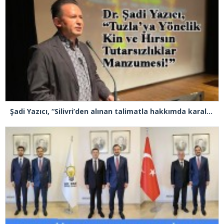
Şadi Yazıcı, “Silivri’den alınan talimatla hakkımda karalama kampanyası yürütülüyor”