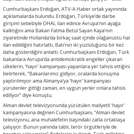
Cumhurbaşkanı Erdoğan, ATV-A Haber ortak yayınında
açıklamalarda bulundu. Erdoğan, Türkiye’de darbe
girişimi sebebiyle OHAL ilan edince Avrupa’nın ayağa
kalktığını ama Bakan Fatma Betül Sayan Kaya’nın
ziyaretinde Hollanda’da birkaç saat içinde olağanüstü hal
ilan edildiğini hatırlattı, Batı’nın iki yüzlülüğünü bir kez
daha gösterdiğini anlattı. Cumhurbaşkanı Erdoğan, Türk
bakanlara Avrupa’da antidemokratik engeller çıkaran
ülkelerin, ‘hayır’ kampanyası yapanlara yer tahsis ettiğini
belirterek, “Bakanlarımız gidiyor, oralarda konuşma
yaptırılmıyor ama Almanya’ya ‘hayır’ kampanyası
yürütenler gittiği zaman, en uygun yerler onlara tahsis
ediliyor” diye konuştu.
Alman devlet televizyonunda yürütülen maliyetli ‘hayır’
kampanyasına değinen Cumhurbaşkanı, “Alman devlet
televizyonu, ana muhalefetin başındaki zatla ortaklaşa
çalışıyor. Bunun yanında tabii, terör örgütleriyle de
beraber çalışıyorlar” ifadelerini kullandı. Türk milletine