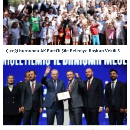
Çiçeği burnunda AK Parti’li Şile Belediye Başkan Vekili Sacit Terzi, teşkilatlarla piknikte buluştu