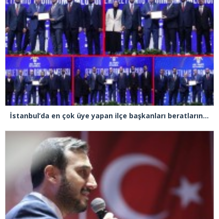
İstanbul’da en çok üye yapan ilçe başkanları beratlarını Cumhurbaşkanı Erdoğan’ın elinden aldı