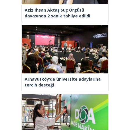
Aziz İhsan Aktaş Suç Örgütü
davasında 2 sanık tahliye edildi
Arnavutköy’de üniversite adaylarına
tercih desteği