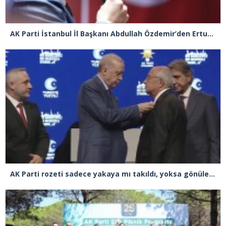
AK Parti İstanbul İl Başkanı Abdullah Özdemir’den Ertuğrul Özkök’e “Franco” tepkisi
AK Parti rozeti sadece yakaya mı takıldı, yoksa gönüle takılmadı mı?