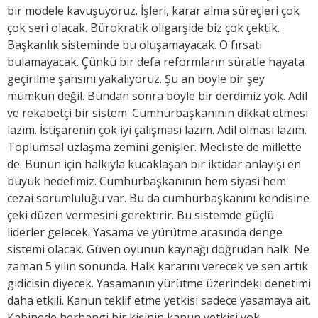
bir modele kavuşuyoruz. İşleri, karar alma süreçleri çok
çok seri olacak. Bürokratik oligarşide biz çok çektik.
Başkanlık sisteminde bu oluşamayacak. O fırsatı
bulamayacak. Çünkü bir defa reformların süratle hayata
geçirilme şansını yakalıyoruz. Şu an böyle bir şey
mümkün değil. Bundan sonra böyle bir derdimiz yok. Adil
ve rekabetçi bir sistem. Cumhurbaşkanının dikkat etmesi
lazım. İstişarenin çok iyi çalışması lazım. Adil olması lazım.
Toplumsal uzlaşma zemini genişler. Mecliste de millette
de. Bunun için halkıyla kucaklaşan bir iktidar anlayışı en
büyük hedefimiz. Cumhurbaşkanının hem siyasi hem
cezai sorumluluğu var. Bu da cumhurbaşkanını kendisine
çeki düzen vermesini gerektirir. Bu sistemde güçlü
liderler gelecek. Yasama ve yürütme arasında denge
sistemi olacak. Güven oyunun kaynağı doğrudan halk. Ne
zaman 5 yılın sonunda. Halk kararını verecek ve sen artık
gidicisin diyecek. Yasamanın yürütme üzerindeki denetimi
daha etkili. Kanun teklif etme yetkisi sadece yasamaya ait.
Kabinede herhangi bir kişinin kanun yetkisi yok.