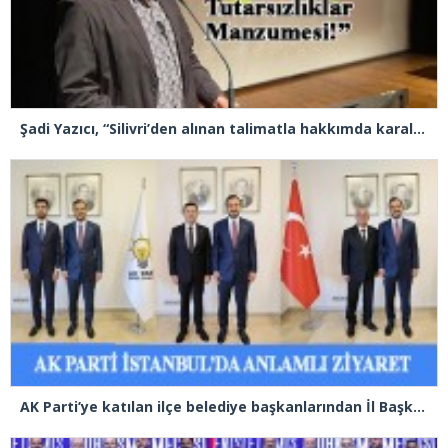
Şadi Yazıcı, “Silivri’den alınan talimatla hakkımda karalama kampanyası yürütülüyor”
AK Parti’ye katılan ilçe belediye başkanlarından İl Başkanı Özdemir’e ziyaret