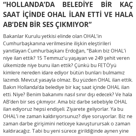
“HOLLANDA’DA BELEDİYE BİR KAÇ
SAAT İÇİNDE OHAL İLAN ETTİ VE HALA
AB’DEN BİR SES ÇIKMIYOR”
Bakanlar Kurulu yetkisi elinde olan OHAL’in
Cumhurbaşkanına verilmesine ilişkin eleştirileri
yanıtlayan Cumhurbaşkanı Erdoğan, “Bakın biz OHAL’i
niye ilan ettik? 15 Temmuz’u yaşayan ve 249 şehit veren
ülkemizde niye bunu ilan ettik? Çünkü bu FETÖ’yü
kimlere nereden idare ediyor bütün bunları bulmamız
lazımdı. Mevcut yasayla olmaz. Bu yüzden OHAL ilan ettik.
Bakın Hollanda’da belediye bir kaç saat içinde OHAL ilan
etti. Niye? Benim bakanımı nasıl sınır dışı edecek? Ve hala
AB’den bir ses çıkmıyor. Ama biz darbe sebebiyle OHAL
ilan ediyoruz hepsi endişeli. Ziyarete geliyorlar. Ya bu
OHAL’i ne zaman kaldırıyorsunuz? diye soruyorlar. Biz ne
zaman darbe girişimini neticeye kavuşturursak o zaman
kaldıracağız. Tabi bu yeni sürece girildiğinde aynen yine