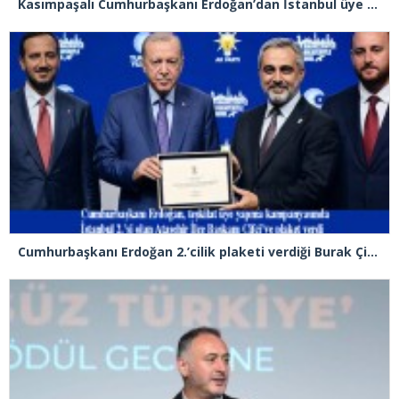
Kasımpaşalı Cumhurbaşkanı Erdoğan’dan İstanbul üye birincisi Beyoğlu İlçe Başkanı Kasım Fırat’a plaket
Cumhurbaşkanı Erdoğan 2.’cilik plaketi verdiği Burak Çifci’den Ataşehir seçimlerini kazanma sözünü aldı