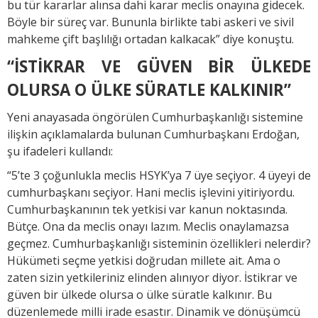
bu tür kararlar alınsa dahi karar meclis onayına gidecek.
Böyle bir süreç var. Bununla birlikte tabi askeri ve sivil
mahkeme çift başlılığı ortadan kalkacak” diye konuştu.
“İSTİKRAR VE GÜVEN BİR ÜLKEDE
OLURSA O ÜLKE SÜRATLE KALKINIR”
Yeni anayasada öngörülen Cumhurbaşkanlığı sistemine
ilişkin açıklamalarda bulunan Cumhurbaşkanı Erdoğan,
şu ifadeleri kullandı:
“5’te 3 çoğunlukla meclis HSYK’ya 7 üye seçiyor. 4 üyeyi de
cumhurbaşkanı seçiyor. Hani meclis işlevini yitiriyordu.
Cumhurbaşkanının tek yetkisi var kanun noktasında.
Bütçe. Ona da meclis onayı lazım. Meclis onaylamazsa
geçmez. Cumhurbaşkanlığı sisteminin özellikleri nelerdir?
Hükümeti seçme yetkisi doğrudan millete ait. Ama o
zaten sizin yetkileriniz elinden alınıyor diyor. İstikrar ve
güven bir ülkede olursa o ülke süratle kalkınır. Bu
düzenlemede milli irade esastır. Dinamik ve dönüşümcü