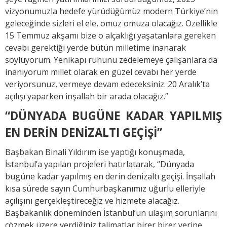
vizyonumuzla hedefe yürüdüğümüz modern Türkiye’nin
geleceğinde sizleri el ele, omuz omuza olacağız. Özellikle
15 Temmuz akşamı bize o alçaklığı yaşatanlara gereken
cevabı gerektiği yerde bütün milletime inanarak
söylüyorum. Yenikapı ruhunu zedelemeye çalışanlara da
inanıyorum millet olarak en güzel cevabı her yerde
veriyorsunuz, vermeye devam edeceksiniz. 20 Aralık’ta
açılışı yaparken inşallah bir arada olacağız.”
“DÜNYADA BUGÜNE KADAR YAPILMIŞ
EN DERİN DENİZALTI GEÇİŞİ”
Başbakan Binali Yıldırım ise yaptığı konuşmada,
İstanbul’a yapılan projeleri hatırlatarak, “Dünyada
bugüne kadar yapılmış en derin denizaltı geçişi. İnşallah
kısa sürede sayın Cumhurbaşkanımız uğurlu elleriyle
açılışını gerçekleştireceğiz ve hizmete alacağız.
Başbakanlık döneminden İstanbul’un ulaşım sorunlarını
çözmek üzere verdiğiniz talimatlar birer birer yerine