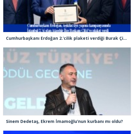
Cumhurbaşkanı Erdoğan 2.’cilik plaketi verdiği Burak Çifci’den Ataşehir seçimlerini kazanma sözünü aldı
Sinem Dedetaş, Ekrem İmamoğlu’nun kurbanı mı oldu?