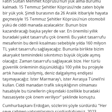
Fatih Sultan Mehmet Köprüsü’nün yük alma durumu
kalmadı. 15 Temmuz Şehitler Köprüsü’nde zaten böyle
bir yük yok. Şimdi burasının da 26 Aralık itibariyle hayata
geçmesiyle 15 Temmuz Şehitler Köprüsü’nün otomobil
yükü de ciddi manada azalacaktır. Bunun bize
kazandıracağı başka şeyler de var. En önemlisi yıllık
buradaki yakıt tasarrufu çok önemli. Bu yakıt tasarrufu
mesafenin bu denli kısalması sebebiyle yılda 160 milyon
TL yakıt tasarrufu sağlayacağız. Bununla birlikte bizim
akaryakıt teminindeki sıkıntımızı büyük ölçüde aşmış
olacağız. Zaman tasarrufu sağlayacak bize. Her türlü
güvenlik önleminin düşünüldüğü 100 yıllık bu projeyle
artık havalar sisliymiş, deniz dalgalıymış endişesi
taşımayacağız. İster Marmaray’ı, ister Avrasya Tüneli’ni
kullan. Ciddi manadan trafik sıkışıklığının olmaması
hasabiyle bu tünellerin çıkışındaki özellikle buradaki
hassasiyete çok önem veriliyor” şeklinde konuştu.
Cumhurbaşkanı Erdoğan, sözlerini şöyle sürdürdü: “Her
şeye rağmen yatırımlarımızı sürdürdüğümüz, 2023