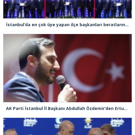
İstanbul’da en çok üye yapan ilçe başkanları beratlarını Cumhurbaşkanı Erdoğan’ın elinden aldı
AK Parti İstanbul İl Başkanı Abdullah Özdemir’den Ertuğrul Özkök’e “Franco” tepkisi