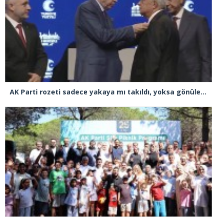
AK Parti rozeti sadece yakaya mı takıldı, yoksa gönüle takılmadı mı?