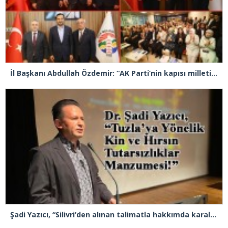
İl Başkanı Abdullah Özdemir: “AK Parti’nin kapısı milletine hizmet etmek isteyen herkese açıktır”
Şadi Yazıcı, “Silivri’den alınan talimatla hakkımda karalama kampanyası yürütülüyor”