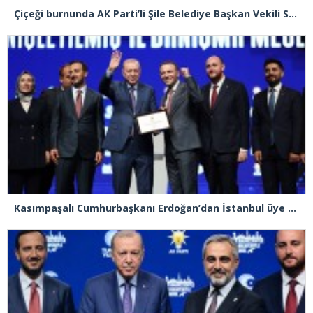
Çiçeği burnunda AK Parti’li Şile Belediye Başkan Vekili Sacit Terzi, teşkilatlarla piknikte buluştu
Kasımpaşalı Cumhurbaşkanı Erdoğan’dan İstanbul üye birincisi Beyoğlu İlçe Başkanı Kasım Fırat’a plaket