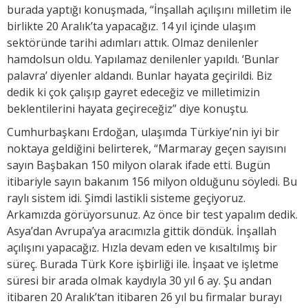
burada yaptığı konuşmada, “İnşallah açılışını milletim ile
birlikte 20 Aralık’ta yapacağız. 14 yıl içinde ulaşım
sektöründe tarihi adımları attık. Olmaz denilenler
hamdolsun oldu. Yapılamaz denilenler yapıldı. ‘Bunlar
palavra’ diyenler aldandı. Bunlar hayata geçirildi. Biz
dedik ki çok çalışıp gayret edeceğiz ve milletimizin
beklentilerini hayata geçireceğiz” diye konuştu.
Cumhurbaşkanı Erdoğan, ulaşımda Türkiye’nin iyi bir
noktaya geldiğini belirterek, “Marmaray geçen sayısını
sayın Başbakan 150 milyon olarak ifade etti. Bugün
itibariyle sayın bakanım 156 milyon olduğunu söyledi. Bu
raylı sistem idi. Şimdi lastikli sisteme geçiyoruz.
Arkamızda görüyorsunuz. Az önce bir test yapalım dedik.
Asya’dan Avrupa’ya aracımızla gittik döndük. İnşallah
açılışını yapacağız. Hızla devam eden ve kısaltılmış bir
süreç. Burada Türk Kore işbirliği ile. İnşaat ve işletme
süresi bir arada olmak kaydıyla 30 yıl 6 ay. Şu andan
itibaren 20 Aralık’tan itibaren 26 yıl bu firmalar burayı