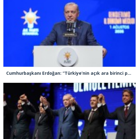
Cumhurbaşkanı Erdoğan: “Türkiye’nin açık ara birinci partisiyiz”