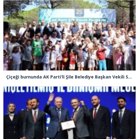
Çiçeği burnunda AK Parti’li Şile Belediye Başkan Vekili Sacit Terzi, teşkilatlarla piknikte buluştu