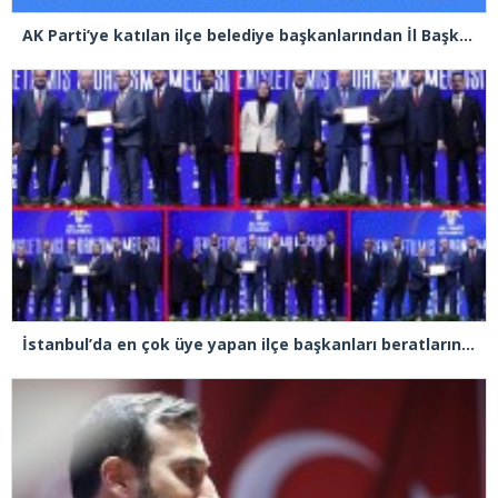
AK Parti’ye katılan ilçe belediye başkanlarından İl Başkanı Özdemir’e ziyaret
İstanbul’da en çok üye yapan ilçe başkanları beratlarını Cumhurbaşkanı Erdoğan’ın elinden aldı