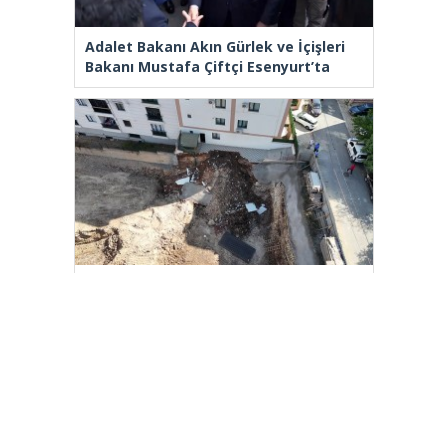
Adalet Bakanı Akın Gürlek ve İçişleri
Bakanı Mustafa Çiftçi Esenyurt’ta
Çekmeköy Belediyesi’nden hafriyat
çökmesine ilişkin açıklama
[wp_ad_camp_2]
Gazete Manşetleri
Günlük Burç Yorumları
Haber Gönder