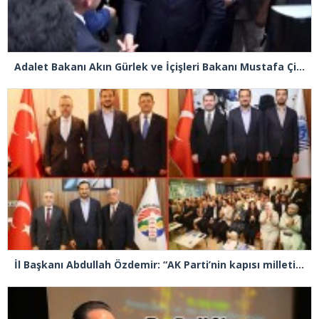
Adalet Bakanı Akın Gürlek ve İçişleri Bakanı Mustafa Çiftçi Esenyurt’ta
İl Başkanı Abdullah Özdemir: “AK Parti’nin kapısı milletine hizmet etmek isteyen herkese açıktır”