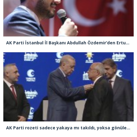
AK Parti İstanbul İl Başkanı Abdullah Özdemir’den Ertuğrul Özkök’e “Franco” tepkisi
AK Parti rozeti sadece yakaya mı takıldı, yoksa gönüle takılmadı mı?