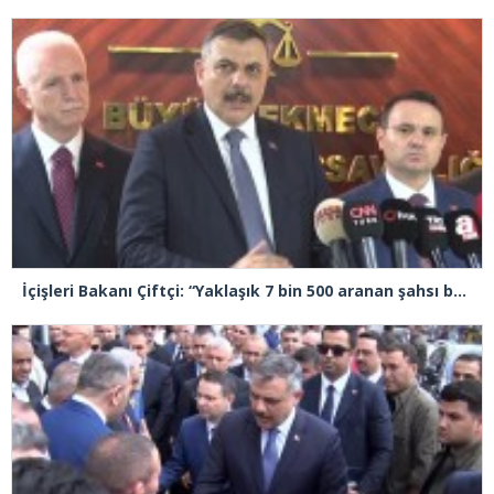
İçişleri Bakanı Çiftçi: “Yaklaşık 7 bin 500 aranan şahsı bu yılın ilk 7 yılında yakalamış durumdayız”