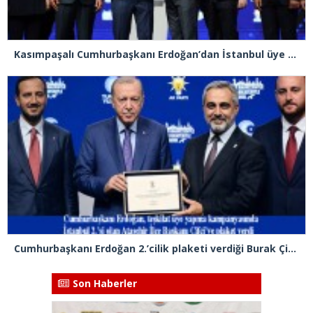
Kasımpaşalı Cumhurbaşkanı Erdoğan’dan İstanbul üye birincisi Beyoğlu İlçe Başkanı Kasım Fırat’a plaket
Cumhurbaşkanı Erdoğan 2.’cilik plaketi verdiği Burak Çifci’den Ataşehir seçimlerini kazanma sözünü aldı
Son Haberler