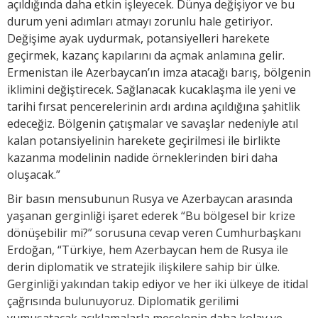
açıldığında daha etkin işleyecek. Dünya değişiyor ve bu
durum yeni adımları atmayı zorunlu hale getiriyor.
Değişime ayak uydurmak, potansiyelleri harekete
geçirmek, kazanç kapılarını da açmak anlamına gelir.
Ermenistan ile Azerbaycan’ın imza atacağı barış, bölgenin
iklimini değiştirecek. Sağlanacak kucaklaşma ile yeni ve
tarihi fırsat pencerelerinin ardı ardına açıldığına şahitlik
edeceğiz. Bölgenin çatışmalar ve savaşlar nedeniyle atıl
kalan potansiyelinin harekete geçirilmesi ile birlikte
kazanma modelinin nadide örneklerinden biri daha
oluşacak.”
Bir basın mensubunun Rusya ve Azerbaycan arasında
yaşanan gerginliği işaret ederek “Bu bölgesel bir krize
dönüşebilir mi?” sorusuna cevap veren Cumhurbaşkanı
Erdoğan, “Türkiye, hem Azerbaycan hem de Rusya ile
derin diplomatik ve stratejik ilişkilere sahip bir ülke.
Gerginliği yakından takip ediyor ve her iki ülkeye de itidal
çağrısında bulunuyoruz. Diplomatik gerilimi
yumuşatacak açıklamalarla meselenin daha kolay ve