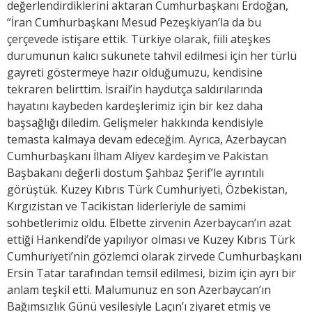
değerlendirdiklerini aktaran Cumhurbaşkanı Erdoğan,
“İran Cumhurbaşkanı Mesud Pezeşkiyan’la da bu
çerçevede istişare ettik. Türkiye olarak, fiili ateşkes
durumunun kalıcı sükunete tahvil edilmesi için her türlü
gayreti göstermeye hazır olduğumuzu, kendisine
tekraren belirttim. İsrail’in haydutça saldırılarında
hayatını kaybeden kardeşlerimiz için bir kez daha
başsağlığı diledim. Gelişmeler hakkında kendisiyle
temasta kalmaya devam edeceğim. Ayrıca, Azerbaycan
Cumhurbaşkanı İlham Aliyev kardeşim ve Pakistan
Başbakanı değerli dostum Şahbaz Şerif’le ayrıntılı
görüştük. Kuzey Kıbrıs Türk Cumhuriyeti, Özbekistan,
Kırgızistan ve Tacikistan liderleriyle de samimi
sohbetlerimiz oldu. Elbette zirvenin Azerbaycan’ın azat
ettiği Hankendi’de yapılıyor olması ve Kuzey Kıbrıs Türk
Cumhuriyeti’nin gözlemci olarak zirvede Cumhurbaşkanı
Ersin Tatar tarafından temsil edilmesi, bizim için ayrı bir
anlam teşkil etti. Malumunuz en son Azerbaycan’ın
Bağımsızlık Günü vesilesiyle Laçın’ı ziyaret etmiş ve