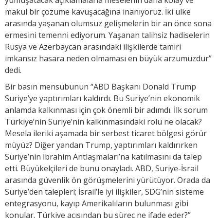
makul bir çözüme kavuşacağına inanıyoruz. İki ülke
arasında yaşanan olumsuz gelişmelerin bir an önce sona
ermesini temenni ediyorum. Yaşanan talihsiz hadiselerin
Rusya ve Azerbaycan arasındaki ilişkilerde tamiri
imkansız hasara neden olmaması en büyük arzumuzdur”
dedi.
Bir basın mensubunun “ABD Başkanı Donald Trump
Suriye’ye yaptırımları kaldırdı. Bu Suriye’nin ekonomik
anlamda kalkınması için çok önemli bir adımdı. İlk sorum
Türkiye’nin Suriye’nin kalkınmasındaki rolü ne olacak?
Mesela ileriki aşamada bir serbest ticaret bölgesi görür
müyüz? Diğer yandan Trump, yaptırımları kaldırırken
Suriye’nin İbrahim Antlaşmaları’na katılmasını da talep
etti. Büyükelçileri de bunu onayladı. ABD, Suriye-İsrail
arasında güvenlik ön görüşmelerini yürütüyor. Orada da
Suriye’den talepleri; İsrail’le iyi ilişkiler, SDG’nin sisteme
entegrasyonu, kayıp Amerikalıların bulunması gibi
konular. Türkiye açısından bu süreç ne ifade eder?”