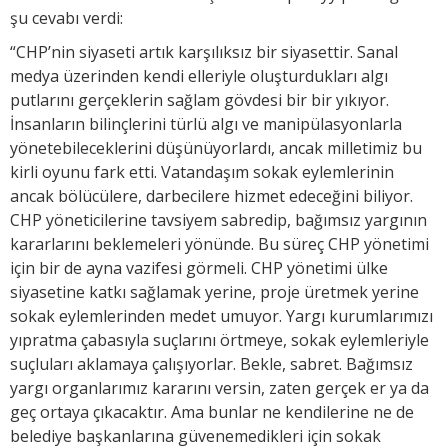
şu cevabı verdi:
“CHP’nin siyaseti artık karşılıksız bir siyasettir. Sanal
medya üzerinden kendi elleriyle oluşturdukları algı
putlarını gerçeklerin sağlam gövdesi bir bir yıkıyor.
İnsanların bilinçlerini türlü algı ve manipülasyonlarla
yönetebileceklerini düşünüyorlardı, ancak milletimiz bu
kirli oyunu fark etti. Vatandaşım sokak eylemlerinin
ancak bölücülere, darbecilere hizmet edeceğini biliyor.
CHP yöneticilerine tavsiyem sabredip, bağımsız yargının
kararlarını beklemeleri yönünde. Bu süreç CHP yönetimi
için bir de ayna vazifesi görmeli. CHP yönetimi ülke
siyasetine katkı sağlamak yerine, proje üretmek yerine
sokak eylemlerinden medet umuyor. Yargı kurumlarımızı
yıpratma çabasıyla suçlarını örtmeye, sokak eylemleriyle
suçluları aklamaya çalışıyorlar. Bekle, sabret. Bağımsız
yargı organlarımız kararını versin, zaten gerçek er ya da
geç ortaya çıkacaktır. Ama bunlar ne kendilerine ne de
belediye başkanlarına güvenemedikleri için sokak