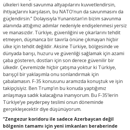
ülkeleri kendi savunma altyapılarını kuvvetlendirsin,
ihtiyaçlarını karşılasın, bu NATO’nun da savunmasını da
güçlendirsin.” Dolayısıyla Yunanistan’ın bizim savunma
alanında attığımız adımlar nedeniyle endişelenmesi yersiz
ve manasızdır. Türkiye, güvenliğini ve çıkarlarını tehdit
etmeyen, düşmanca bir tavırla önüne çıkmayan hiçbir
ülke için tehdit değildir. Aksine Türkiye, bölgesinde ve
dünyada barışı, huzuru ve güvenliği sağlamak için azami
çaba gösteren, dostları için son derece güvenilir bir
ülkedir. Çevremizde hiçbir çatışma yoktur ki Türkiye,
barışçıl bir yaklaşımla onu sonlandırmak için
çabalamasın. F-35 konusunu aramızda konuştuk ve işin
takipçisiyiz. Ben Trump’ın bu konuda yaptığımız
anlaşmaya sadık kalacağına inanıyorum. Bu F-35’lerin
Türkiye’ye peyderpey teslimi onun döneminde
gerçekleşecektir diye düşünüyorum.
“Zengezur koridoru ile sadece Azerbaycan değil
bölgenin tamamı için yeni imkanları beraberinde