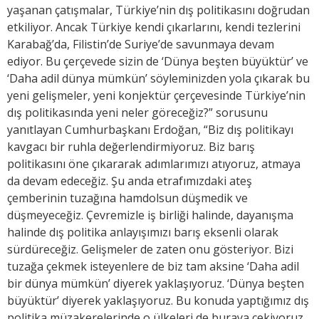
yaşanan çatışmalar, Türkiye’nin dış politikasını doğrudan
etkiliyor. Ancak Türkiye kendi çıkarlarını, kendi tezlerini
Karabağ’da, Filistin’de Suriye’de savunmaya devam
ediyor. Bu çerçevede sizin de ‘Dünya beşten büyüktür’ ve
‘Daha adil dünya mümkün’ söyleminizden yola çıkarak bu
yeni gelişmeler, yeni konjektür çerçevesinde Türkiye’nin
dış politikasında yeni neler göreceğiz?” sorusunu
yanıtlayan Cumhurbaşkanı Erdoğan, “Biz dış politikayı
kavgacı bir ruhla değerlendirmiyoruz. Biz barış
politikasını öne çıkararak adımlarımızı atıyoruz, atmaya
da devam edeceğiz. Şu anda etrafımızdaki ateş
çemberinin tuzağına hamdolsun düşmedik ve
düşmeyeceğiz. Çevremizle iş birliği halinde, dayanışma
halinde dış politika anlayışımızı barış eksenli olarak
sürdüreceğiz. Gelişmeler de zaten onu gösteriyor. Bizi
tuzağa çekmek isteyenlere de biz tam aksine ‘Daha adil
bir dünya mümkün’ diyerek yaklaşıyoruz. ‘Dünya beşten
büyüktür’ diyerek yaklaşıyoruz. Bu konuda yaptığımız dış
politika müzakerelerinde o ülkeleri de buraya çekiyoruz.