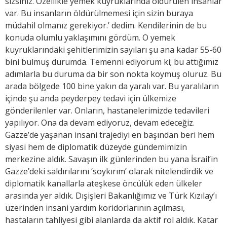
sizsiniz. Özellikle yemek kuyruklarında öldürülen insanlar
var. Bu insanların öldürülmemesi için sizin buraya
müdahil olmanız gerekiyor.’ dedim. Kendilerinin de bu
konuda olumlu yaklaşımını gördüm. O yemek
kuyruklarındaki şehitlerimizin sayıları şu ana kadar 55-60
bini bulmuş durumda. Temenni ediyorum ki; bu attığımız
adımlarla bu duruma da bir son nokta koymuş oluruz. Bu
arada bölgede 100 bine yakın da yaralı var. Bu yaralıların
içinde şu anda peyderpey tedavi için ülkemize
gönderilenler var. Onların, hastanelerimizde tedavileri
yapılıyor. Ona da devam ediyoruz, devam edeceğiz.
Gazze’de yaşanan insani trajediyi en başından beri hem
siyasi hem de diplomatik düzeyde gündemimizin
merkezine aldık. Savaşın ilk günlerinden bu yana İsrail’in
Gazze’deki saldırılarını ‘soykırım’ olarak nitelendirdik ve
diplomatik kanallarla ateşkese öncülük eden ülkeler
arasında yer aldık. Dışişleri Bakanlığımız ve Türk Kızılay’ı
üzerinden insani yardım koridorlarının açılması,
hastaların tahliyesi gibi alanlarda da aktif rol aldık. Katar