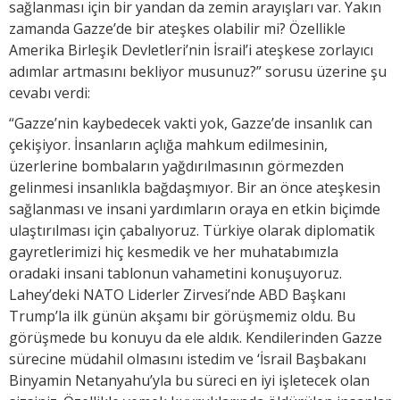
sağlanması için bir yandan da zemin arayışları var. Yakın
zamanda Gazze’de bir ateşkes olabilir mi? Özellikle
Amerika Birleşik Devletleri’nin İsrail’i ateşkese zorlayıcı
adımlar artmasını bekliyor musunuz?” sorusu üzerine şu
cevabı verdi:
“Gazze’nin kaybedecek vakti yok, Gazze’de insanlık can
çekişiyor. İnsanların açlığa mahkum edilmesinin,
üzerlerine bombaların yağdırılmasının görmezden
gelinmesi insanlıkla bağdaşmıyor. Bir an önce ateşkesin
sağlanması ve insani yardımların oraya en etkin biçimde
ulaştırılması için çabalıyoruz. Türkiye olarak diplomatik
gayretlerimizi hiç kesmedik ve her muhatabımızla
oradaki insani tablonun vahametini konuşuyoruz.
Lahey’deki NATO Liderler Zirvesi’nde ABD Başkanı
Trump’la ilk günün akşamı bir görüşmemiz oldu. Bu
görüşmede bu konuyu da ele aldık. Kendilerinden Gazze
sürecine müdahil olmasını istedim ve ‘İsrail Başbakanı
Binyamin Netanyahu’yla bu süreci en iyi işletecek olan