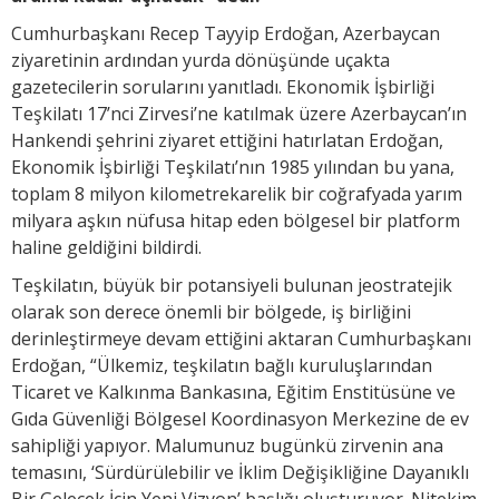
Cumhurbaşkanı Recep Tayyip Erdoğan, Azerbaycan
ziyaretinin ardından yurda dönüşünde uçakta
gazetecilerin sorularını yanıtladı. Ekonomik İşbirliği
Teşkilatı 17’nci Zirvesi’ne katılmak üzere Azerbaycan’ın
Hankendi şehrini ziyaret ettiğini hatırlatan Erdoğan,
Ekonomik İşbirliği Teşkilatı’nın 1985 yılından bu yana,
toplam 8 milyon kilometrekarelik bir coğrafyada yarım
milyara aşkın nüfusa hitap eden bölgesel bir platform
haline geldiğini bildirdi.
Teşkilatın, büyük bir potansiyeli bulunan jeostratejik
olarak son derece önemli bir bölgede, iş birliğini
derinleştirmeye devam ettiğini aktaran Cumhurbaşkanı
Erdoğan, “Ülkemiz, teşkilatın bağlı kuruluşlarından
Ticaret ve Kalkınma Bankasına, Eğitim Enstitüsüne ve
Gıda Güvenliği Bölgesel Koordinasyon Merkezine de ev
sahipliği yapıyor. Malumunuz bugünkü zirvenin ana
temasını, ‘Sürdürülebilir ve İklim Değişikliğine Dayanıklı
Bir Gelecek İçin Yeni Vizyon’ başlığı oluşturuyor. Nitekim