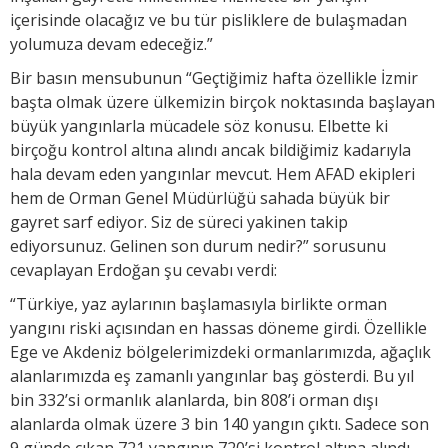
içerisinde olacağız ve bu tür pisliklere de bulaşmadan
yolumuza devam edeceğiz.”
Bir basın mensubunun “Geçtiğimiz hafta özellikle İzmir
başta olmak üzere ülkemizin birçok noktasında başlayan
büyük yangınlarla mücadele söz konusu. Elbette ki
birçoğu kontrol altına alındı ancak bildiğimiz kadarıyla
hala devam eden yangınlar mevcut. Hem AFAD ekipleri
hem de Orman Genel Müdürlüğü sahada büyük bir
gayret sarf ediyor. Siz de süreci yakinen takip
ediyorsunuz. Gelinen son durum nedir?” sorusunu
cevaplayan Erdoğan şu cevabı verdi:
“Türkiye, yaz aylarının başlamasıyla birlikte orman
yangını riski açısından en hassas döneme girdi. Özellikle
Ege ve Akdeniz bölgelerimizdeki ormanlarımızda, ağaçlık
alanlarımızda eş zamanlı yangınlar baş gösterdi. Bu yıl
bin 332’si ormanlık alanlarda, bin 808’i orman dışı
alanlarda olmak üzere 3 bin 140 yangın çıktı. Sadece son
9 günde çıkan 721 yangının 720’si kontrol altına alındı.