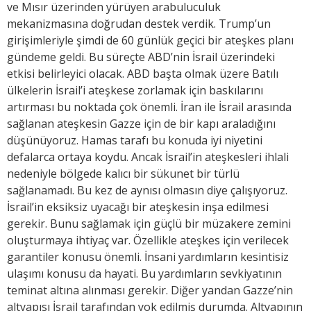
ve Mısır üzerinden yürüyen arabuluculuk
mekanizmasına doğrudan destek verdik. Trump’un
girişimleriyle şimdi de 60 günlük geçici bir ateşkes planı
gündeme geldi. Bu süreçte ABD’nin İsrail üzerindeki
etkisi belirleyici olacak. ABD başta olmak üzere Batılı
ülkelerin İsrail’i ateşkese zorlamak için baskılarını
artırması bu noktada çok önemli. İran ile İsrail arasında
sağlanan ateşkesin Gazze için de bir kapı araladığını
düşünüyoruz. Hamas tarafı bu konuda iyi niyetini
defalarca ortaya koydu. Ancak İsrail’in ateşkesleri ihlali
nedeniyle bölgede kalıcı bir sükunet bir türlü
sağlanamadı. Bu kez de aynısı olmasın diye çalışıyoruz.
İsrail’in eksiksiz uyacağı bir ateşkesin inşa edilmesi
gerekir. Bunu sağlamak için güçlü bir müzakere zemini
oluşturmaya ihtiyaç var. Özellikle ateşkes için verilecek
garantiler konusu önemli. İnsani yardımların kesintisiz
ulaşımı konusu da hayati. Bu yardımların sevkiyatının
teminat altına alınması gerekir. Diğer yandan Gazze’nin
altyapısı İsrail tarafından yok edilmiş durumda. Altyapının