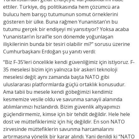
ettiler. Türkiye, dış politikasında hem çözümcü ara
bulucu hem barışçı tutumunun somut örneklerini
gösteren bir ülke. Buna rağmen Yunanistan’ın bu
tutumu gerçek bir endişeyi mi yansıtıyor? Yoksa acaba
Yunanistan’ın İsrail’le son dönemde yoğunlaşan
ilişkilerinin bunda bir tesiri olabilir mi?” sorusu üzerine
Cumhurbaşkanı Erdoğan şu yanıtı verdi:
“Biz F-35’leri öncelikle kendi güvenliğimiz için istiyoruz. F-
35 meselesi bizim için yalnızca bir askeri teknoloji
meselesi değil; aynı zamanda başta NATO gibi
uluslararası platformlarda güçlü ortaklık konusudur.
Ama tabii bu mesele kendi göbeğimizi kendimiz
kesmemize vesile oldu ve savunma sanayii alanında
atılımlarımızı hızlandırdı. Bizim güvenlik altyapımızı
güçlendirmemiz, kimse için bir tehdit değildir. Hele hele
dost ve müttefiklerimiz için hiç değildir. En son NATO
zirvesinde müttefiklerin savunma harcamalarını
artırmasına yönelik bir karar alındı. Yani denildi ki “NATO