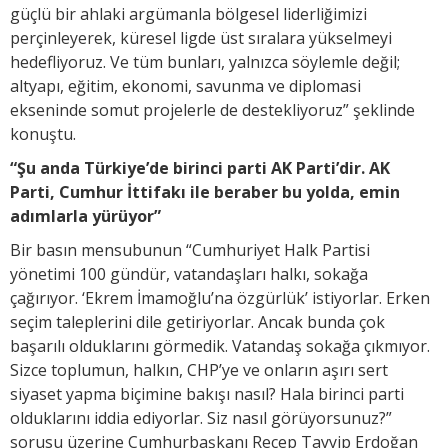
güçlü bir ahlaki argümanla bölgesel liderliğimizi
perçinleyerek, küresel ligde üst sıralara yükselmeyi
hedefliyoruz. Ve tüm bunları, yalnızca söylemle değil;
altyapı, eğitim, ekonomi, savunma ve diplomasi
ekseninde somut projelerle de destekliyoruz” şeklinde
konuştu.
“Şu anda Türkiye’de birinci parti AK Parti’dir. AK
Parti, Cumhur İttifakı ile beraber bu yolda, emin
adımlarla yürüyor”
Bir basın mensubunun “Cumhuriyet Halk Partisi
yönetimi 100 gündür, vatandaşları halkı, sokağa
çağırıyor. ‘Ekrem İmamoğlu’na özgürlük’ istiyorlar. Erken
seçim taleplerini dile getiriyorlar. Ancak bunda çok
başarılı olduklarını görmedik. Vatandaş sokağa çıkmıyor.
Sizce toplumun, halkın, CHP’ye ve onların aşırı sert
siyaset yapma biçimine bakışı nasıl? Hala birinci parti
olduklarını iddia ediyorlar. Siz nasıl görüyorsunuz?”
sorusu üzerine Cumhurbaşkanı Recep Tayyip Erdoğan