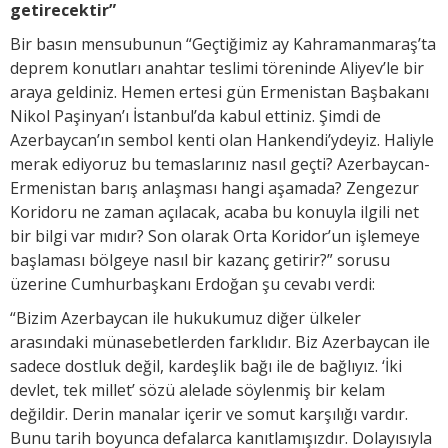
getirecektir”
Bir basın mensubunun “Geçtiğimiz ay Kahramanmaraş’ta
deprem konutları anahtar teslimi töreninde Aliyev’le bir
araya geldiniz. Hemen ertesi gün Ermenistan Başbakanı
Nikol Paşinyan’ı İstanbul’da kabul ettiniz. Şimdi de
Azerbaycan’ın sembol kenti olan Hankendi’ydeyiz. Haliyle
merak ediyoruz bu temaslarınız nasıl geçti? Azerbaycan-
Ermenistan barış anlaşması hangi aşamada? Zengezur
Koridoru ne zaman açılacak, acaba bu konuyla ilgili net
bir bilgi var mıdır? Son olarak Orta Koridor’un işlemeye
başlaması bölgeye nasıl bir kazanç getirir?” sorusu
üzerine Cumhurbaşkanı Erdoğan şu cevabı verdi:
“Bizim Azerbaycan ile hukukumuz diğer ülkeler
arasındaki münasebetlerden farklıdır. Biz Azerbaycan ile
sadece dostluk değil, kardeşlik bağı ile de bağlıyız. ‘İki
devlet, tek millet’ sözü alelade söylenmiş bir kelam
değildir. Derin manalar içerir ve somut karşılığı vardır.
Bunu tarih boyunca defalarca kanıtlamışızdır. Dolayısıyla