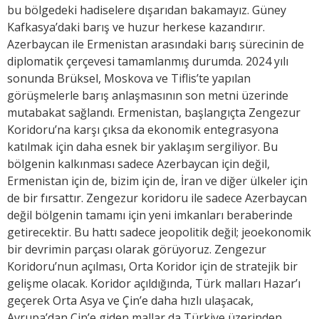
bu bölgedeki hadiselere dışarıdan bakamayız. Güney
Kafkasya’daki barış ve huzur herkese kazandırır.
Azerbaycan ile Ermenistan arasındaki barış sürecinin de
diplomatik çerçevesi tamamlanmış durumda. 2024 yılı
sonunda Brüksel, Moskova ve Tiflis’te yapılan
görüşmelerle barış anlaşmasının son metni üzerinde
mutabakat sağlandı. Ermenistan, başlangıçta Zengezur
Koridoru’na karşı çıksa da ekonomik entegrasyona
katılmak için daha esnek bir yaklaşım sergiliyor. Bu
bölgenin kalkınması sadece Azerbaycan için değil,
Ermenistan için de, bizim için de, İran ve diğer ülkeler için
de bir fırsattır. Zengezur koridoru ile sadece Azerbaycan
değil bölgenin tamamı için yeni imkanları beraberinde
getirecektir. Bu hattı sadece jeopolitik değil; jeoekonomik
bir devrimin parçası olarak görüyoruz. Zengezur
Koridoru’nun açılması, Orta Koridor için de stratejik bir
gelişme olacak. Koridor açıldığında, Türk malları Hazar’ı
geçerek Orta Asya ve Çin’e daha hızlı ulaşacak,
Avrupa’dan Çin’e giden mallar da Türkiye üzerinden