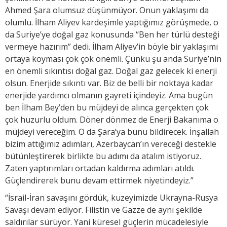
Ahmed Şara olumsuz düşünmüyor. Onun yaklaşımı da
olumlu. İlham Aliyev kardeşimle yaptığımız görüşmede, o
da Suriye’ye doğal gaz konusunda “Ben her türlü desteği
vermeye hazırım” dedi. İlham Aliyev’in böyle bir yaklaşımı
ortaya koyması çok çok önemli. Çünkü şu anda Suriye’nin
en önemli sıkıntısı doğal gaz. Doğal gaz gelecek ki enerji
olsun. Enerjide sıkıntı var. Biz de belli bir noktaya kadar
enerjide yardımcı olmanın gayreti içindeyiz. Ama bugün
ben İlham Bey’den bu müjdeyi de alınca gerçekten çok
çok huzurlu oldum. Döner dönmez de Enerji Bakanıma o
müjdeyi vereceğim. O da Şara’ya bunu bildirecek. İnşallah
bizim attığımız adımları, Azerbaycan’ın vereceği destekle
bütünleştirerek birlikte bu adımı da atalım istiyoruz.
Zaten yaptırımları ortadan kaldırma adımları atıldı.
Güçlendirerek bunu devam ettirmek niyetindeyiz.”
“İsrail-İran savaşını gördük, kuzeyimizde Ukrayna-Rusya
Savaşı devam ediyor. Filistin ve Gazze de aynı şekilde
saldırılar sürüyor. Yani küresel güçlerin mücadelesiyle