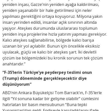
yeniden inşası, Gazze’nin yeniden ayağa kaldırılması,
yeniden yaşanabilir bir hale getirilmesi için neler
yapılması gerektiğini ortaya koyuyoruz. Milyona yakın
insan yerinden edildi, insanlar açlık sınırının altında
yaşıyor. Ateşkes durumunda uluslararası toplumun
yeniden inşa projelerine hızla yatırım yapması gerekiyor.
Kalıcı ateşkes sağlanabilirse, bölgede kalıcı barışa
uzanan bir yol açılabilir. Bunun için öncelikle eksiksiz
uyulacak, güçlü ve kalıcı bir ateşkes şart. İki devletli
çözüm ise bölgemizdeki bu kronik sorunun tek çözüm
anahtarıdır.”
“F-35’lerin Türkiye’ye peyderpey teslimi onun
(Trump) döneminde gerçekleşecektir diye
düşünüyorum”
ABD’nin Ankara Büyükelçisi Tom Barrack’ın, F-35’lerle
ilgili “Yıl sonuna kadar bir gelişme olabilir” cümlesini
hatırlatan bir basın mensubunun “Buna tepki
Yunanistan’dan geldi. Endişeyle karşıladıklarını ifade