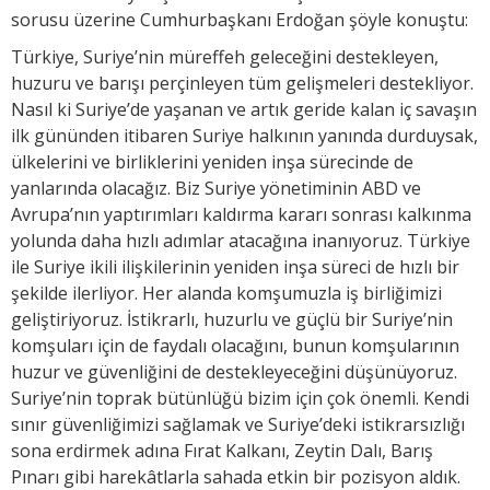
sorusu üzerine Cumhurbaşkanı Erdoğan şöyle konuştu:
Türkiye, Suriye’nin müreffeh geleceğini destekleyen,
huzuru ve barışı perçinleyen tüm gelişmeleri destekliyor.
Nasıl ki Suriye’de yaşanan ve artık geride kalan iç savaşın
ilk gününden itibaren Suriye halkının yanında durduysak,
ülkelerini ve birliklerini yeniden inşa sürecinde de
yanlarında olacağız. Biz Suriye yönetiminin ABD ve
Avrupa’nın yaptırımları kaldırma kararı sonrası kalkınma
yolunda daha hızlı adımlar atacağına inanıyoruz. Türkiye
ile Suriye ikili ilişkilerinin yeniden inşa süreci de hızlı bir
şekilde ilerliyor. Her alanda komşumuzla iş birliğimizi
geliştiriyoruz. İstikrarlı, huzurlu ve güçlü bir Suriye’nin
komşuları için de faydalı olacağını, bunun komşularının
huzur ve güvenliğini de destekleyeceğini düşünüyoruz.
Suriye’nin toprak bütünlüğü bizim için çok önemli. Kendi
sınır güvenliğimizi sağlamak ve Suriye’deki istikrarsızlığı
sona erdirmek adına Fırat Kalkanı, Zeytin Dalı, Barış
Pınarı gibi harekâtlarla sahada etkin bir pozisyon aldık.