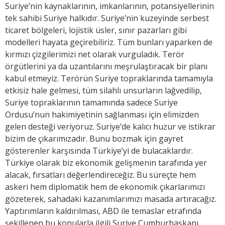
Suriye’nin kaynaklarının, imkanlarının, potansiyellerinin
tek sahibi Suriye halkıdır. Suriye’nin kuzeyinde serbest
ticaret bölgeleri, lojistik üsler, sınır pazarları gibi
modelleri hayata geçirebiliriz. Tüm bunları yaparken de
kırmızı çizgilerimizi net olarak vurguladık. Terör
örgütlerini ya da uzantılarını meşrulaştıracak bir planı
kabul etmeyiz. Terörün Suriye topraklarında tamamıyla
etkisiz hale gelmesi, tüm silahlı unsurların lağvedilip,
Suriye topraklarının tamamında sadece Suriye
Ordusu’nun hakimiyetinin sağlanması için elimizden
gelen desteği veriyoruz. Suriye’de kalıcı huzur ve istikrar
bizim de çıkarımızadır. Bunu bozmak için gayret
gösterenler karşısında Türkiye’yi de bulacaklardır.
Türkiye olarak biz ekonomik gelişmenin tarafında yer
alacak, fırsatları değerlendireceğiz. Bu süreçte hem
askeri hem diplomatik hem de ekonomik çıkarlarımızı
gözeterek, sahadaki kazanımlarımızı masada artıracağız.
Yaptırımların kaldırılması, ABD ile temaslar etrafında
şekillenen bu konularla ilgili Suriye Cumhurbaşkanı