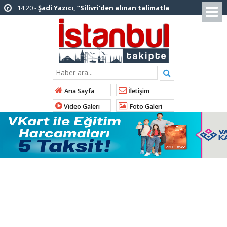
12:12 -
AK Parti’ye katılan ilçe belediye
başkanlarından İl Başkanı Özdemir’e ziyaret
01:00 -
Tuzla Belediye Başkanı Eren Ali
Bingöl’den İBB’ye tepki
12:26 -
İstanbul Emniyet Müdürlüğünden
“Gök Kubbe’de, Mavi Vatan’da, Şanlı Topraklarda:
Ana Sayfa
İletişim
İstanbul Emniyeti Her Yerde” paylaşımı
Video Galeri
Foto Galeri
19:26 -
Çekmeköy Belediye Başkanı Orhan
Çerkez AK Parti’ye katıldı
16:56 -
İstanbul’da 4 CHP’li belediye başkanı
AK Parti’ye katılıyor
14:10 -
Pendik Belediyesi ekipleri
Balıkesir’deki orman yangınına müdahale ediyor
01:04 -
Arnavutköy’de üniversite adaylarına
tercih desteği