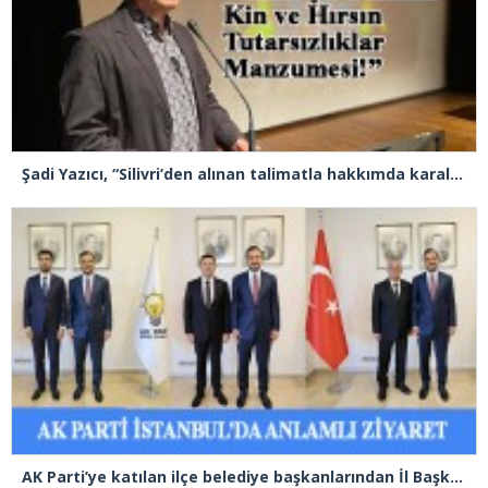
Şadi Yazıcı, “Silivri’den alınan talimatla hakkımda karalama kampanyası yürütülüyor”
AK Parti’ye katılan ilçe belediye başkanlarından İl Başkanı Özdemir’e ziyaret