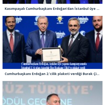
Kasımpaşalı Cumhurbaşkanı Erdoğan’dan İstanbul üye birincisi Beyoğlu İlçe Başkanı Kasım Fırat’a plaket
Cumhurbaşkanı Erdoğan 2.’cilik plaketi verdiği Burak Çifci’den Ataşehir seçimlerini kazanma sözünü aldı