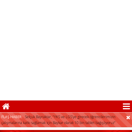
FLAŞ HABER:
Selçuk Bayraktar, “YKS ve LGS’ye girecek öğrencilerimizin
çalışmalarına katkı sağlamak için Baykar olarak 10 bin tablet bağışlıyoruz”