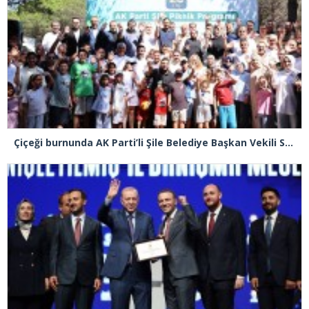
Çiçeği burnunda AK Parti’li Şile Belediye Başkan Vekili Sacit Terzi, teşkilatlarla piknikte buluştu