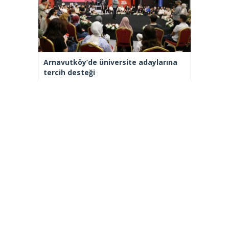
Arnavutköy’de üniversite adaylarına
tercih desteği
[wp_ad_camp_2]
Gazete Manşetleri
Günlük Burç Yorumları
Haber Gönder
İletişim
Sitene Ekle
TCMB Döviz Kurları & Döviz Çevirici
Tüm Manşetler
Tüm Yazarlar
istanbultakipte.com © 2020 Tüm Hakları saklıdır, kaynak
gösterilmeden içerik kopyalanamaz.