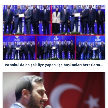
İstanbul’da en çok üye yapan ilçe başkanları beratlarını Cumhurbaşkanı Erdoğan’ın elinden aldı