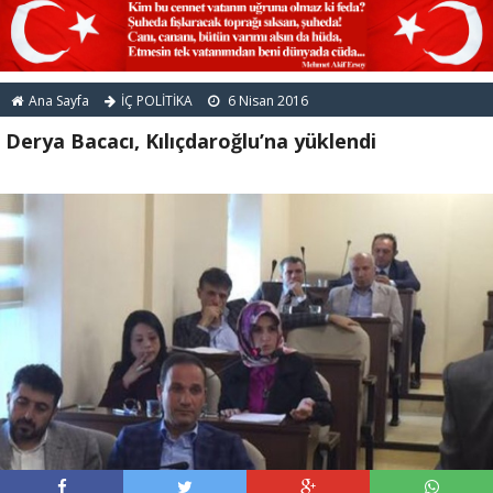
Ana Sayfa
İÇ POLİTİKA
6 Nisan 2016
Derya Bacacı, Kılıçdaroğlu’na yüklendi