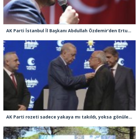
AK Parti İstanbul İl Başkanı Abdullah Özdemir’den Ertuğrul Özkök’e “Franco” tepkisi
AK Parti rozeti sadece yakaya mı takıldı, yoksa gönüle takılmadı mı?