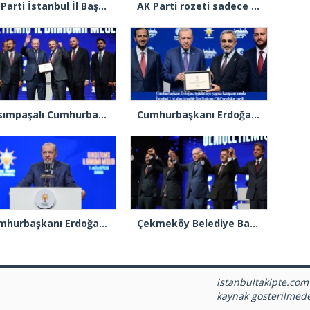
AK Parti İstanbul İl Başkanı Abdullah Özdemir’den Ertuğrul Özkök’e “Franco” tepkisi
AK Parti rozeti sadece yakaya mı takıldı, yoksa gönüle takılmadı mı?
Kasımpaşalı Cumhurbaşkanı Erdoğan’dan İstanbul üye birincisi Beyoğlu İlçe Başkanı Kasım Fırat’a plaket
Cumhurbaşkanı Erdoğan 2.’cilik plaketi verdiği Burak Çifci’den Ataşehir seçimlerini kazanma sözünü aldı
Cumhurbaşkanı Erdoğan: “Türkiye’nin açık ara birinci partisiyiz”
Çekmeköy Belediye Başkanı Orhan Çerkez AK Parti’ye katıldı
istanbultakipte.com
kaynak gösterilmed