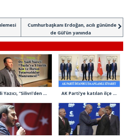
nlemesi
Cumhurbaşkanı Erdoğan, acılı gününde
de Gül’ün yanında
Şadi Yazıcı, “Silivri’den alınan talimatla hakkımda karalama kampanyası yürütülüyor”
AK Parti’ye katılan ilçe belediye başkanlarından İl Başkanı Özdemir’e ziyaret