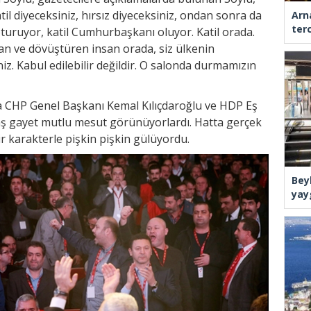
l diyeceksiniz, hırsız diyeceksiniz, ondan sonra da
Arn
ter
turuyor, katil Cumhurbaşkanı oluyor. Katil orada.
kan ve dövüştüren insan orada, siz ülkenin
z. Kabul edilebilir değildir. O salonda durmamızın
da CHP Genel Başkanı Kemal Kılıçdaroğlu ve HDP Eş
aş gayet mutlu mesut görünüyorlardı. Hatta gerçek
ir karakterle pişkin pişkin gülüyordu.
Bey
yay