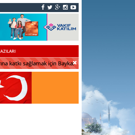
AZILARI
rına katkı sağlamak için Baykar