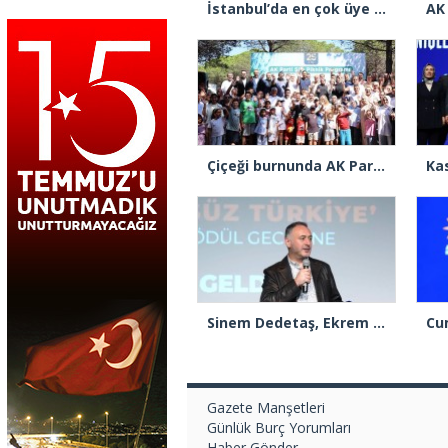
İstanbul’da en çok üye yapan ilçe başkanları beratlarını Cumhurbaşkanı Erdoğan’ın elinden aldı
Çiçeği burnunda AK Parti’li Şile Belediye Başkan Vekili Sacit Terzi, teşkilatlarla piknikte buluştu
Sinem Dedetaş, Ekrem İmamoğlu’nun kurbanı mı oldu?
Gazete Manşetleri
Günlük Burç Yorumları
Haber Gönder