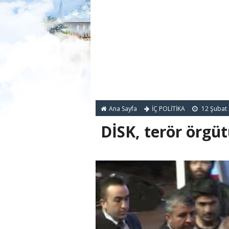
Ana Sayfa
İÇ POLİTİKA
12 Şubat
DİSK, terör örgü