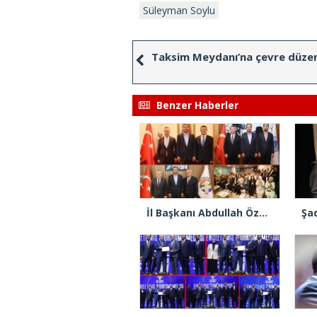
Süleyman Soylu
Taksim Meydanı’na çevre düze
Benzer Haberler
İl Başkanı Abdullah Özdemir: “AK Parti’nin kapısı milletine hizmet etmek isteyen herkese açıktır”