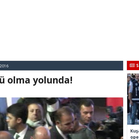
S
 2016
tü olma yolunda!
Kuş
ope