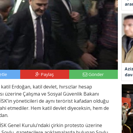
ara
Azi
tle
Paylaş
Gönder
dav
atil Erdoğan, katil devlet, hırsızlar hesap
ası üzerine Çalışma ve Sosyal Güvenlik Bakanı
SK’in yöneticileri de aynı terörist kafadan olduğu
ahi etmediler. Hem katil devlet diyeceksin, hem de
dan.
İSK Genel Kurulu’ndaki çirkin protesto üzerine
oylu, gazetecilere açıklamalarda bulunan Soylu,