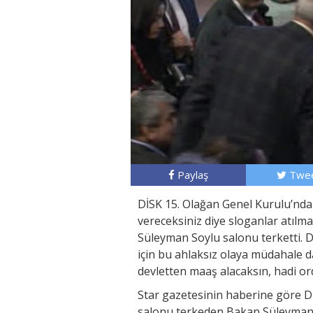
Paylaş
Twee
DİSK 15. Olağan Genel Kurulu’nda k
vereceksiniz diye sloganlar atılm
Süleyman Soylu salonu terketti. Dİ
için bu ahlaksız olaya müdahale d
devletten maaş alacaksın, hadi or
Star gazetesinin haberine göre D
salonu terkeden Bakan Süleyman S