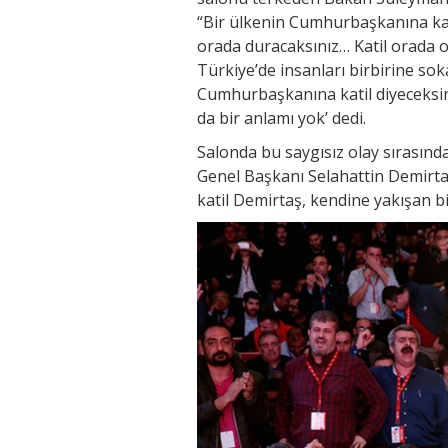
“Bir ülkenin Cumhurbaşkanına kati
orada duracaksınız… Katil orada o
Türkiye’de insanları birbirine so
Cumhurbaşkanına katil diyeceksini
da bir anlamı yok’ dedi.
Salonda bu saygısız olay sırasın
Genel Başkanı Selahattin Demirt
katil Demirtaş, kendine yakışan b