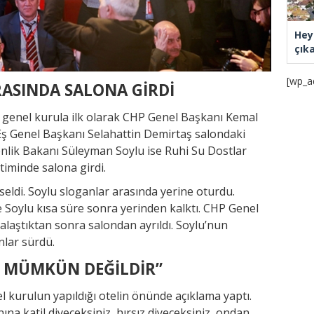
Hey
çık
[wp_a
ASINDA SALONA GİRDİ
n genel kurula ilk olarak CHP Genel Başkanı Kemal
 Eş Genel Başkanı Selahattin Demirtaş salondaki
venlik Bakanı Süleyman Soylu ise Ruhi Su Dostlar
timinde salona girdi.
eldi. Soylu sloganlar arasında yerine oturdu.
 Soylu kısa süre sonra yerinden kalktı. CHP Genel
kalaştıktan sonra salondan ayrıldı. Soylu’nun
nlar sürdü.
 MÜMKÜN DEĞİLDİR”
l kurulun yapıldığı otelin önünde açıklama yaptı.
na katil diyeceksiniz, hırsız diyeceksiniz, ondan