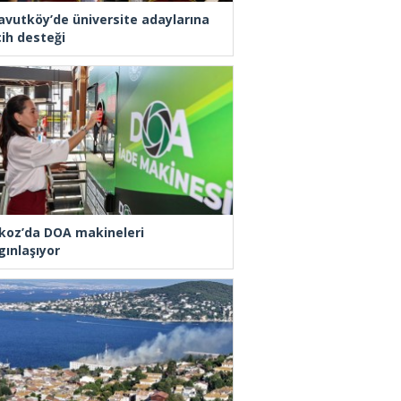
avutköy’de üniversite adaylarına
cih desteği
koz’da DOA makineleri
gınlaşıyor