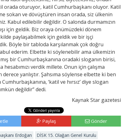
l orada oturuyor, katil Cumhurbaşkanı oluyor. Katil
rine sokan ve dövüştüren insan orada, siz ülkenin
z. Kabul edilebilir değildir. O salonda durmamızın
rışı için geldik. Biz oraya önümüzdeki dönem
kilde paylaşabilmek için geldik ve bir işçi
ldik. Böyle bir tabloda karşılanmak çok doğru
abul ederim. Elbette ki söylenebilir ama ülkemizin
mış bir Cumhurbaşkanına oradaki sloganın birisi,
da hesabımızı verdik millete. Onun için çalışma
n derece yanlıştır. Şahsıma söylense elbette ki ben
Cumhurbaşkanına, ‘katil ve hırsız’ diye slogan
kün değildir” dedi.
Kaynak Star gazetesi
etle
Paylaş
Gönder
aşkanı Erdoğan
DİSK 15. Olağan Genel Kurulu