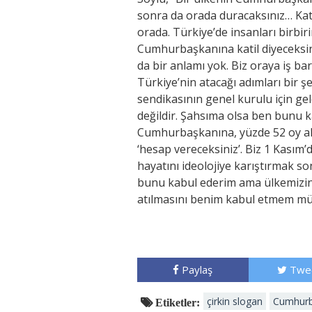
sonra da orada duracaksınız… Kati
orada. Türkiye’de insanları birbi
Cumhurbaşkanına katil diyeceksini
da bir anlamı yok. Biz oraya iş ba
Türkiye’nin atacağı adımları bir şe
sendikasının genel kurulu için ge
değildir. Şahsıma olsa ben bunu k
Cumhurbaşkanına, yüzde 52 oy al
‘hesap vereceksiniz’. Biz 1 Kasım’
hayatını ideolojiye karıştırmak so
bunu kabul ederim ama ülkemizin 
atılmasını benim kabul etmem müm
Paylaş
Twe
çirkin slogan
Cumhurb
Etiketler: