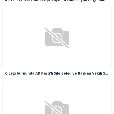
Çiçeği burnunda AK Parti’li Şile Belediye Başkan Vekili Sacit Terzi, teşkilatlarla piknikte buluştu