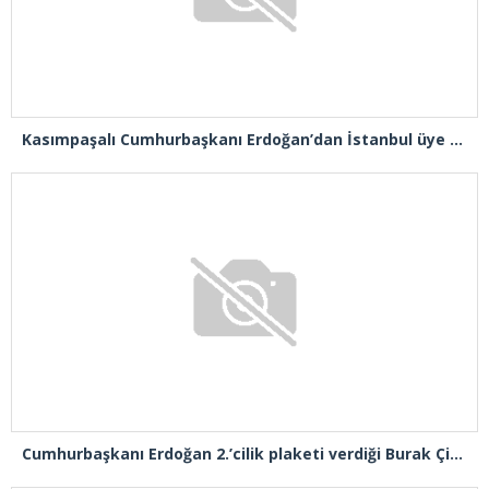
Kasımpaşalı Cumhurbaşkanı Erdoğan’dan İstanbul üye birincisi Beyoğlu İlçe Başkanı Kasım Fırat’a plaket
Cumhurbaşkanı Erdoğan 2.’cilik plaketi verdiği Burak Çifci’den Ataşehir seçimlerini kazanma sözünü aldı