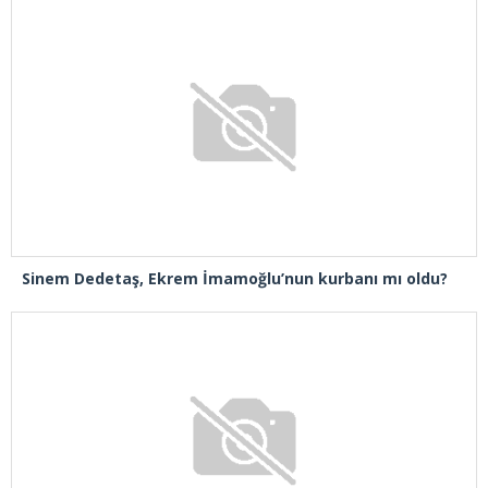
Sinem Dedetaş, Ekrem İmamoğlu’nun kurbanı mı oldu?