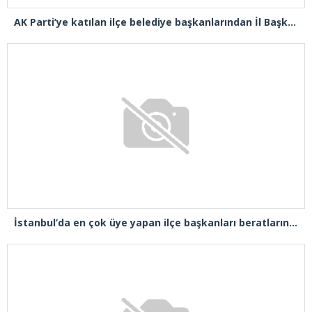
AK Parti’ye katılan ilçe belediye başkanlarından İl Başkanı Özdemir’e ziyaret
İstanbul’da en çok üye yapan ilçe başkanları beratlarını Cumhurbaşkanı Erdoğan’ın elinden aldı