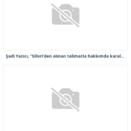
Şadi Yazıcı, “Silivri’den alınan talimatla hakkımda karalama kampanyası yürütülüyor”