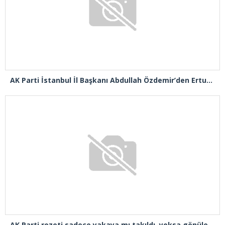
AK Parti İstanbul İl Başkanı Abdullah Özdemir’den Ertuğrul Özkök’e “Franco” tepkisi
AK Parti rozeti sadece yakaya mı takıldı, yoksa gönüle takılmadı mı?