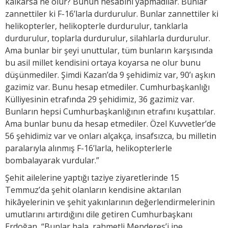
kalkarsa ne olur? Bunun hesabını yapmadılar. Bunlar
zannettiler ki F-16’larla durdurulur. Bunlar zannettiler ki
helikopterler, helikopterle durdurulur, tanklarla
durdurulur, toplarla durdurulur, silahlarla durdurulur.
Ama bunlar bir şeyi unuttular, tüm bunların karşısında
bu asil millet kendisini ortaya koyarsa ne olur bunu
düşünmediler. Şimdi Kazan’da 9 şehidimiz var, 90’ı aşkın
gazimiz var. Bunu hesap etmediler. Cumhurbaşkanlığı
Külliyesinin etrafında 29 şehidimiz, 36 gazimiz var.
Bunların hepsi Cumhurbaşkanlığının etrafını kuşattılar.
Ama bunlar bunu da hesap etmediler. Özel Kuvvetler’de
56 şehidimiz var ve onları alçakça, insafsızca, bu milletin
paralarıyla alınmış F-16’larla, helikopterlerle
bombalayarak vurdular.”
Şehit ailelerine yaptığı taziye ziyaretlerinde 15
Temmuz’da şehit olanların kendisine aktarılan
hikâyelerinin ve şehit yakınlarının değerlendirmelerinin
umutlarını artırdığını dile getiren Cumhurbaşkanı
Erdoğan, “Bunlar hala, rahmetli Menderes’i ipe