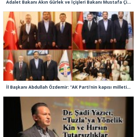
Adalet Bakanı Akın Gürlek ve İçişleri Bakanı Mustafa Çiftçi Esenyurt’ta
İl Başkanı Abdullah Özdemir: “AK Parti’nin kapısı milletine hizmet etmek isteyen herkese açıktır”