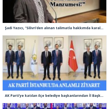
Şadi Yazıcı, “Silivri’den alınan talimatla hakkımda karalama kampanyası yürütülüyor”
AK Parti’ye katılan ilçe belediye başkanlarından İl Başkanı Özdemir’e ziyaret