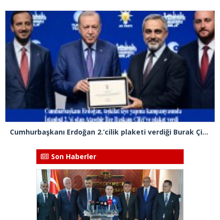
Cumhurbaşkanı Erdoğan 2.’cilik plaketi verdiği Burak Çifci’den Ataşehir seçimlerini kazanma sözünü aldı
Son Haberler