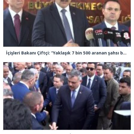
İçişleri Bakanı Çiftçi: “Yaklaşık 7 bin 500 aranan şahsı bu yılın ilk 7 yılında yakalamış durumdayız”