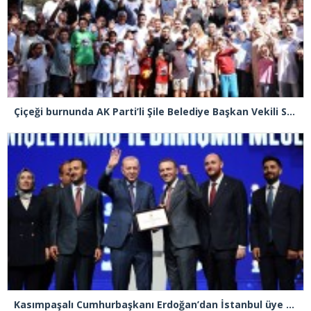
Çiçeği burnunda AK Parti’li Şile Belediye Başkan Vekili Sacit Terzi, teşkilatlarla piknikte buluştu
Kasımpaşalı Cumhurbaşkanı Erdoğan’dan İstanbul üye birincisi Beyoğlu İlçe Başkanı Kasım Fırat’a plaket