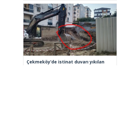
Çekmeköy’de istinat duvarı yıkılan
inşaatın yanındaki 5 katlı bina
boşaltıldı
[wp_ad_camp_2]
Gazete Manşetleri
Günlük Burç Yorumları
Haber Gönder
İletişim
Sitene Ekle
TCMB Döviz Kurları & Döviz Çevirici