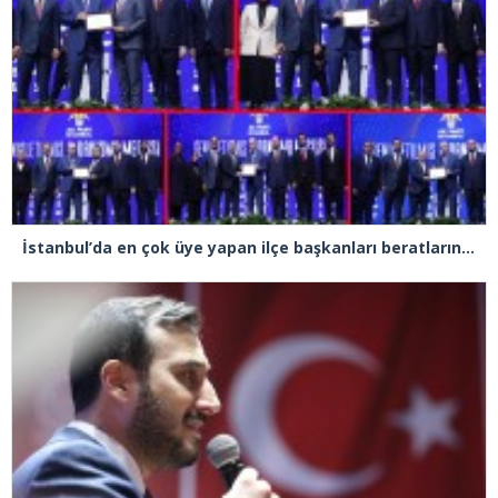
İstanbul’da en çok üye yapan ilçe başkanları beratlarını Cumhurbaşkanı Erdoğan’ın elinden aldı