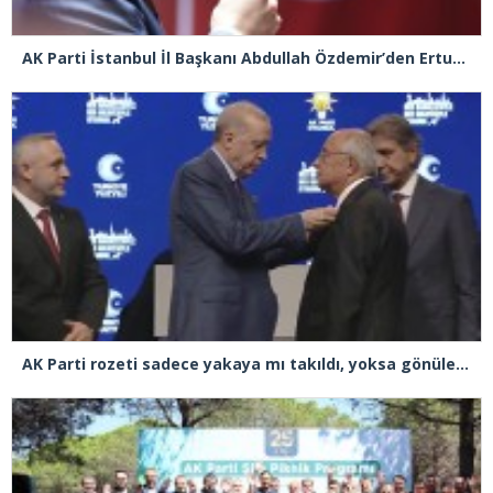
AK Parti İstanbul İl Başkanı Abdullah Özdemir’den Ertuğrul Özkök’e “Franco” tepkisi
AK Parti rozeti sadece yakaya mı takıldı, yoksa gönüle takılmadı mı?