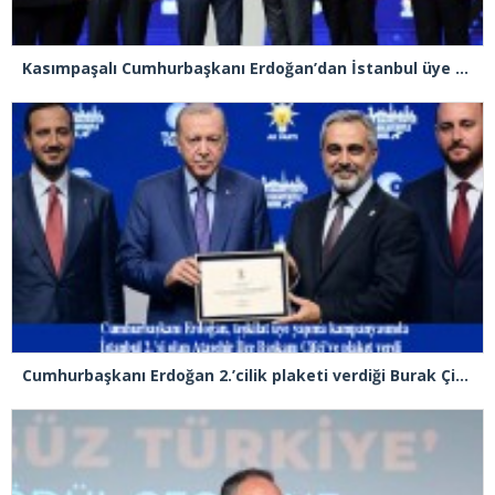
Kasımpaşalı Cumhurbaşkanı Erdoğan’dan İstanbul üye birincisi Beyoğlu İlçe Başkanı Kasım Fırat’a plaket
Cumhurbaşkanı Erdoğan 2.’cilik plaketi verdiği Burak Çifci’den Ataşehir seçimlerini kazanma sözünü aldı