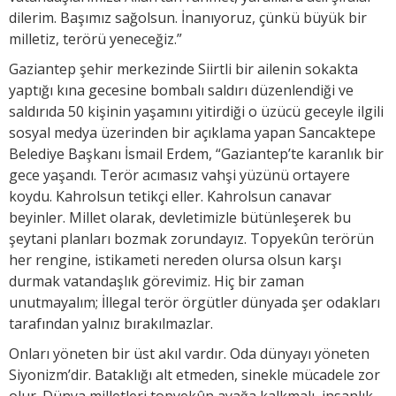
dilerim. Başımız sağolsun. İnanıyoruz, çünkü büyük bir
milletiz, terörü yeneceğiz.”
Gaziantep şehir merkezinde Siirtli bir ailenin sokakta
yaptığı kına gecesine bombalı saldırı düzenlendiği ve
saldırıda 50 kişinin yaşamını yitirdiği o üzücü geceyle ilgili
sosyal medya üzerinden bir açıklama yapan Sancaktepe
Belediye Başkanı İsmail Erdem, “Gaziantep’te karanlık bir
gece yaşandı. Terör acımasız vahşi yüzünü ortayere
koydu. Kahrolsun tetikçi eller. Kahrolsun canavar
beyinler. Millet olarak, devletimizle bütünleşerek bu
şeytani planları bozmak zorundayız. Topyekûn terörün
her rengine, istikameti nereden olursa olsun karşı
durmak vatandaşlık görevimiz. Hiç bir zaman
unutmayalım; İllegal terör örgütler dünyada şer odakları
tarafından yalnız bırakılmazlar.
Onları yöneten bir üst akıl vardır. Oda dünyayı yöneten
Siyonizm’dir. Bataklığı alt etmeden, sinekle mücadele zor
olur. Dünya milletleri topyekûn ayağa kalkmalı, insanlık