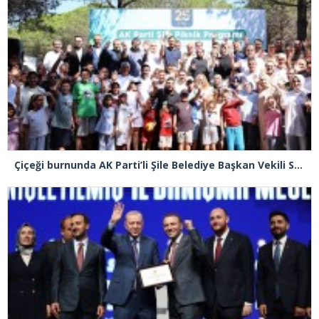
Çiçeği burnunda AK Parti’li Şile Belediye Başkan Vekili Sacit Terzi, teşkilatlarla piknikte buluştu