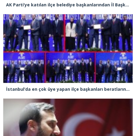
AK Parti’ye katılan ilçe belediye başkanlarından İl Başkanı Özdemir’e ziyaret
İstanbul’da en çok üye yapan ilçe başkanları beratlarını Cumhurbaşkanı Erdoğan’ın elinden aldı