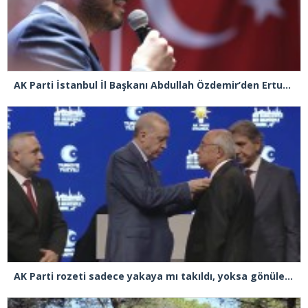
AK Parti İstanbul İl Başkanı Abdullah Özdemir’den Ertuğrul Özkök’e “Franco” tepkisi
AK Parti rozeti sadece yakaya mı takıldı, yoksa gönüle takılmadı mı?