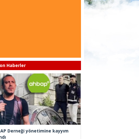
on Haberler
AP Derneği yönetimine kayyım
ndı