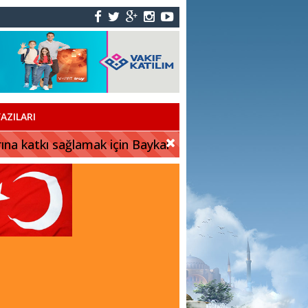
AZILARI
rına katkı sağlamak için Baykar