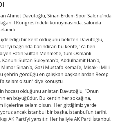
DI
kan Ahmet Davutoğlu, Sinan Erdem Spor Salonu’nda
Olağan İl Kongresi’ndeki konuşmasında, salonda
selamdı.
jdelediği bir kent olduğunu belirten Davutoğlu,
ari’yi bağrında barındıran bu kente, ‘Ya ben
i’ diyen Fatih Sultan Mehmet’e, tüm Osmanlı
e, Kanuni Sultan Süleyman’a, Abdülhamit Han’a,
n Mimar Sinan’a, Gazi Mustafa Kemal’e, Misak-ı Milli
bu şehrin gördüğü en çalışkan başkanlardan Recep
l’a selam olsun” diye konuştu.
nin hocası olduğunu anlatan Davutoğlu, “Onun
rın en büyüğüdür. Bu kentin her sokağına,
m ilçelerine selam olsun. Her gittiğimiz yerde
ıyoruz ancak İstanbul bir başka. İstanbul’un tarihi,
ışı AK Parti’yi yansıtır. Her haliyle AK Parti İstanbul,