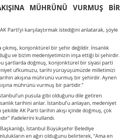
 AKIŞINA MÜHRÜNÜ VURMUŞ BİR
K Parti’yi karşılaştırmak istediğini anlatarak, şöyle
çıkmış, konjonktürel bir şehir değildir. İnsanlık
duğu ve bizim medeniyetimizin inşa ettiği bi şehirdir.
bu şartlarda doğmuş, konjonktürel bir siyasi parti
edeniyet ufkumuzu, tarihi yürüyüşümüzde milletimizi
 tarihin akışına mührünü vurmuş bir şehirdir. Aynen
akışına mührünü vurmuş bir partidir.”
 İstanbul’un pusula gibi olduğunu dile getiren
sanlık tarihini anlar. İstanbul’u anlayan, medeniyet
nı şekilde AK Parti tarihin akışı içinde doğmuş, çok
r” ifadelerini kullandı.
 Başkanlığı, İstanbul Büyükşehir Belediye
mlulukların en ağırı olduğunu belirterek, “Ama en