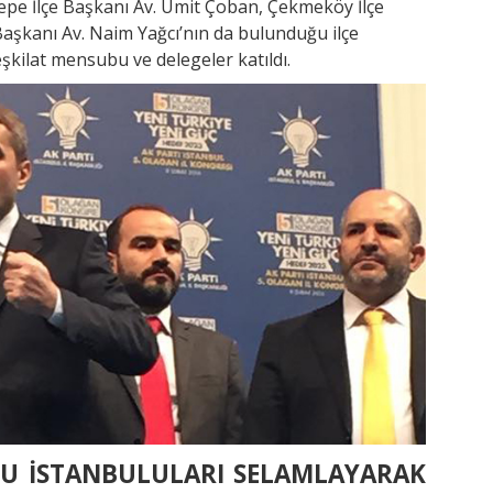
epe İlçe Başkanı Av. Ümit Çoban, Çekmeköy İlçe
e Başkanı Av. Naim Yağcı’nın da bulunduğu ilçe
eşkilat mensubu ve delegeler katıldı.
U İSTANBULULARI SELAMLAYARAK