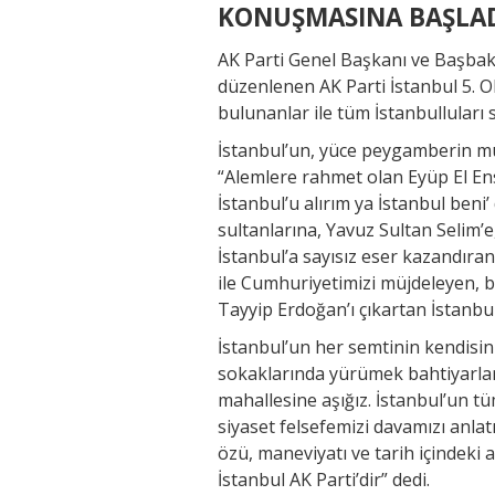
KONUŞMASINA BAŞLA
AK Parti Genel Başkanı ve Başba
düzenlenen AK Parti İstanbul 5. 
bulunanlar ile tüm İstanbulluları 
İstanbul’un, yüce peygamberin mü
“Alemlere rahmet olan Eyüp El Ens
İstanbul’u alırım ya İstanbul ben
sultanlarına, Yavuz Sultan Selim’
İstanbul’a sayısız eser kazandıra
ile Cumhuriyetimizi müjdeleyen, 
Tayyip Erdoğan’ı çıkartan İstanbu
İstanbul’un her semtinin kendisi
sokaklarında yürümek bahtiyarla
mahallesine aşığız. İstanbul’un tü
siyaset felsefemizi davamızı anlat
özü, maneviyatı ve tarih içindeki ak
İstanbul AK Parti’dir” dedi.