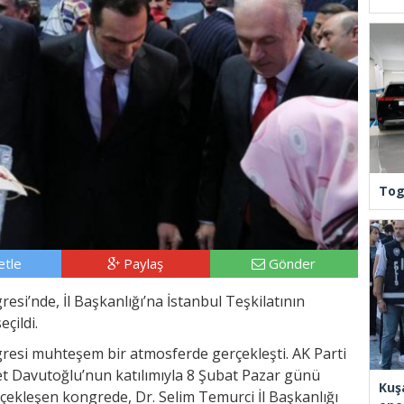
Tog
tle
Paylaş
Gönder
resi’nde, İl Başkanlığı’na İstanbul Teşkilatının
çildi.
ngresi muhteşem bir atmosferde gerçekleşti. AK Parti
 Davutoğlu’nun katılımıyla 8 Şubat Pazar günü
Kuş
ekleşen kongrede, Dr. Selim Temurci İl Başkanlığı