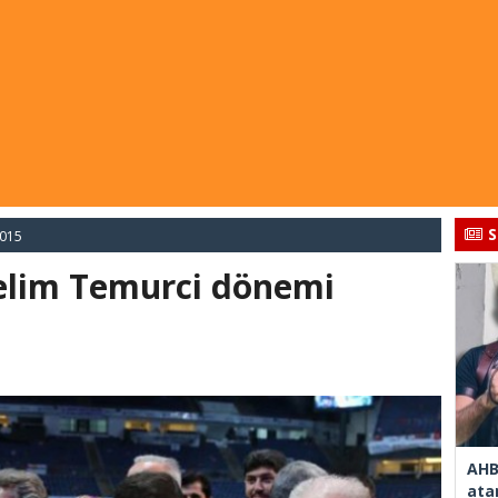
S
2015
Selim Temurci dönemi
AHB
ata