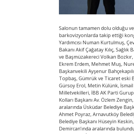
Salonun tamamen dolu olduğu ve 
barkovizyonlarda takip ettiği ko
Yardımcısı Numan Kurtulmuş, Çevre
Bakanı Akif Çağatay Kılıç, Sağlık
ve Başmüzakereci Volkan Bozkır, 
Ekrem Erdem, Mehmet Muş, Nure
Başkanvekili Ayşenur Bahçekapılı
Topbaş, Gümrük ve Ticaret eski Bak
Gürsoy Erol, Metin Külünk, İsmail
Milletvekilleri, İBB AK Parti Guru
Kolları Başkanı Av. Özlem Zengin, 
aralarında Üsküdar Belediye Baş
Ahmet Poyraz, Arnavutköy Belediy
Belediye Başkanı Hüseyin Keskin
Demircan’ında aralarında bulunduğ