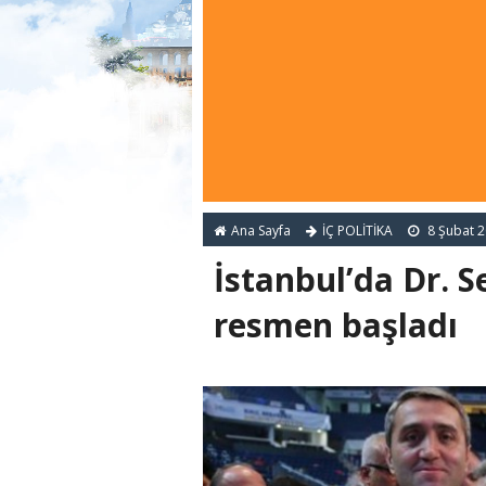
Ana Sayfa
İÇ POLİTİKA
8 Şubat 
İstanbul’da Dr. 
resmen başladı