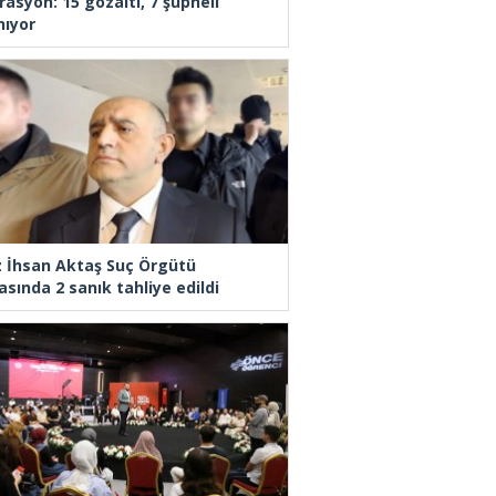
rasyon: 15 gözaltı, 7 şüpheli
nıyor
z İhsan Aktaş Suç Örgütü
asında 2 sanık tahliye edildi