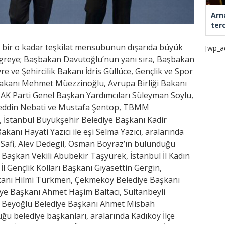
Arn
ter
bir o kadar teşkilat mensubunun dışarıda büyük
[wp_a
ngreye; Başbakan Davutoğlu’nun yanı sıra, Başbakan
 ve Şehircilik Bakanı İdris Güllüce, Gençlik ve Spor
 Bakanı Mehmet Müezzinoğlu, Avrupa Birliği Bakanı
AK Parti Genel Başkan Yardımcıları Süleyman Soylu,
ddin Nebati ve Mustafa Şentop, TBMM
, İstanbul Büyükşehir Belediye Başkanı Kadir
anı Hayati Yazıcı ile eşi Selma Yazıcı, aralarında
 Safi, Alev Dedegil, Osman Boyraz’ın bulunduğu
p Başkan Vekili Abubekir Taşyürek, İstanbul İl Kadın
İl Gençlik Kolları Başkanı Gıyasettin Gergin,
kanı Hilmi Türkmen, Çekmeköy Belediye Başkanı
e Başkanı Ahmet Haşim Baltacı, Sultanbeyli
, Beyoğlu Belediye Başkanı Ahmet Misbah
u belediye başkanları, aralarında Kadıköy İlçe