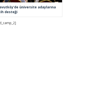
avutköy’de üniversite adaylarına
cih desteği
d_camp_2]