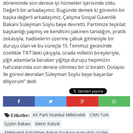
döneminde son derece iyi hizmetler içerisinde oldu.
Değerli bir arkadaşımız. Bugünde demek ki görevini bir
başka değerli arkadaşımız, Çalışma Sosyal Güvenlik
Bakanı Süleyman Soylu beye devretti. Partimize teşkilat
başkanlığı yapmış ve kendisini yakinen tanıdığım, pratik
zekasıyla, hadiselerin üzerine çabuk gitmesiyle bir
duruşu olan ve bu süreçte 15 Temmuz gecesinde
özellikle TRT’deki çıkışıyla, orada milletin bireyleriyle,
yiğit adamlarla beraber yiğitçe duruşu hepimizin
hafızalarında son derece silinmez bir iz bıraktı. Dolayısı
ile görevi devralan Süleyman Soylu beye başarılar
diliyorum” dedi.
AK Parti İstanbul Milletvekili
CNN Türk
Etiketler:
İçişleri Bakanı
Metin Külünk
Milletvekili Külünk’ten Bakan Soylu’ya övgü dolu sözler