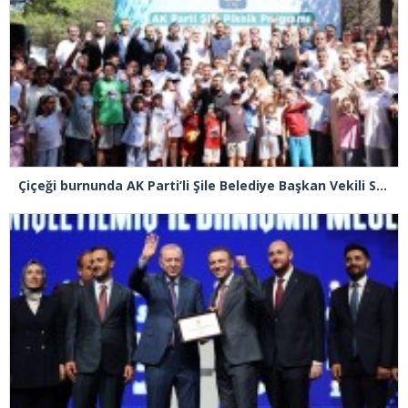
Çiçeği burnunda AK Parti’li Şile Belediye Başkan Vekili Sacit Terzi, teşkilatlarla piknikte buluştu