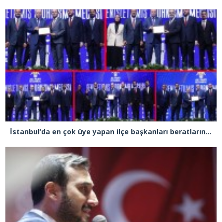
İstanbul’da en çok üye yapan ilçe başkanları beratlarını Cumhurbaşkanı Erdoğan’ın elinden aldı