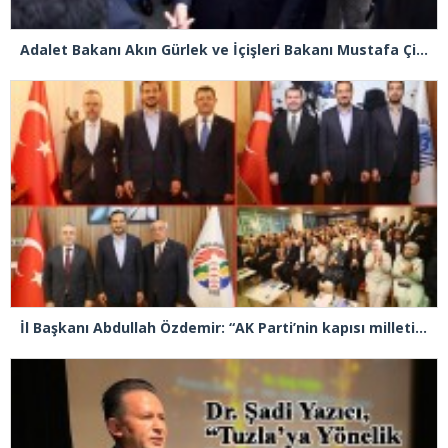
Adalet Bakanı Akın Gürlek ve İçişleri Bakanı Mustafa Çiftçi Esenyurt’ta
İl Başkanı Abdullah Özdemir: “AK Parti’nin kapısı milletine hizmet etmek isteyen herkese açıktır”