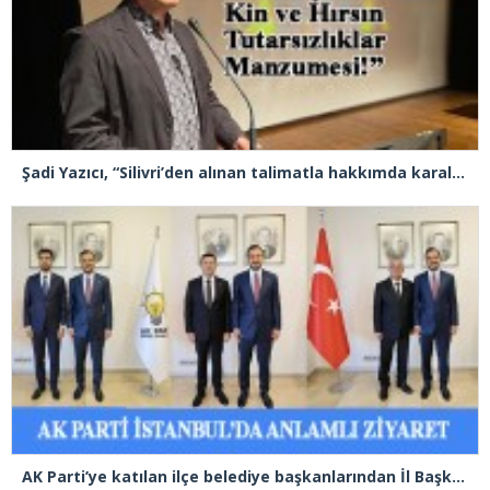
Şadi Yazıcı, “Silivri’den alınan talimatla hakkımda karalama kampanyası yürütülüyor”
AK Parti’ye katılan ilçe belediye başkanlarından İl Başkanı Özdemir’e ziyaret