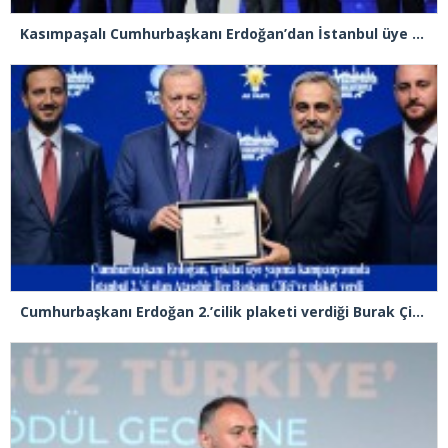
Kasımpaşalı Cumhurbaşkanı Erdoğan’dan İstanbul üye birincisi Beyoğlu İlçe Başkanı Kasım Fırat’a plaket
Cumhurbaşkanı Erdoğan 2.’cilik plaketi verdiği Burak Çifci’den Ataşehir seçimlerini kazanma sözünü aldı