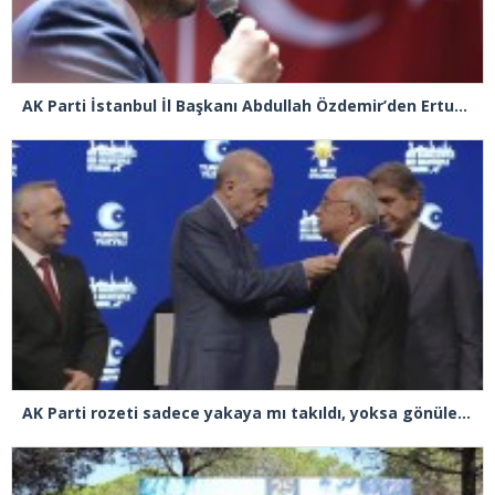
AK Parti İstanbul İl Başkanı Abdullah Özdemir’den Ertuğrul Özkök’e “Franco” tepkisi
AK Parti rozeti sadece yakaya mı takıldı, yoksa gönüle takılmadı mı?