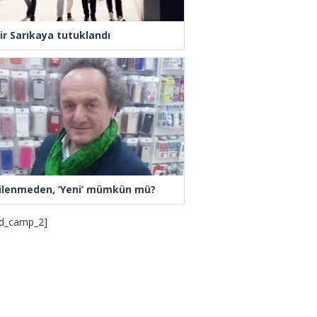
ir Sarıkaya tutuklandı
ilenmeden, ‘Yeni’ mümkün mü?
d_camp_2]