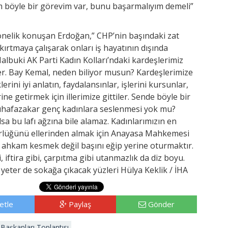
nim böyle bir görevim var, bunu başarmalıyım demeli”
yönelik konuşan Erdoğan,” CHP’nin başındaki zat
şkırtmaya çalışarak onları iş hayatının dışında
 Halbuki AK Parti Kadın Kolları’ndaki kardeşlerimiz
iler. Bay Kemal, neden biliyor musun? Kardeşlerimize
erini iyi anlatın, faydalansınlar, işlerini kursunlar,
ine getirmek için illerimize gittiler. Sende böyle bir
 muhafazakar genç kadınlara seslenmesi yok mu?
a bu lafı ağzına bile alamaz. Kadınlarımızın en
rlüğünü ellerinden almak için Anayasa Mahkemesi
ahkam kesmek değil başını eğip yerine oturmaktır.
iftira gibi, çarpıtma gibi utanmazlık da diz boyu.
i yeter de sokağa çıkacak yüzleri Hülya Keklik / İHA
etle
Paylaş
Gönder
l Başkanları Toplantısı