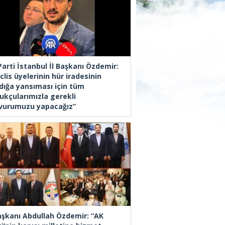
Parti İstanbul İl Başkanı Özdemir:
lis üyelerinin hür iradesinin
dığa yansıması için tüm
ukçularımızla gerekli
vurumuzu yapacağız”
Başkanı Abdullah Özdemir: “AK