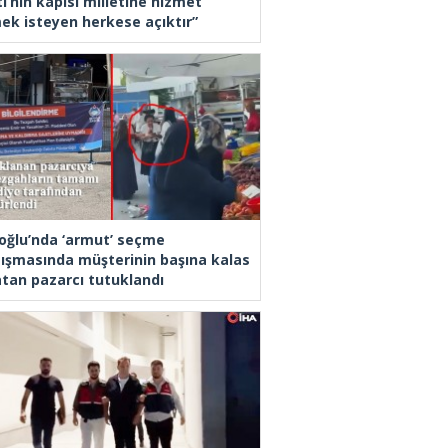
i’nin kapısı milletine hizmet
ek isteyen herkese açıktır”
oğlu’nda ‘armut’ seçme
tışmasında müşterinin başına kalas
latan pazarcı tutuklandı