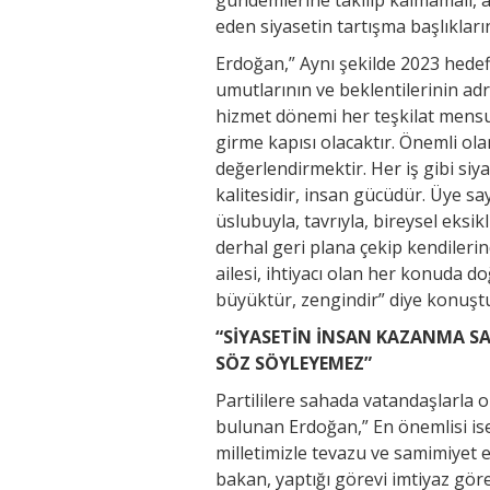
eden siyasetin tartışma başlıkların
Erdoğan,” Aynı şekilde 2023 hedef
umutlarının ve beklentilerinin adre
hizmet dönemi her teşkilat men
girme kapısı olacaktır. Önemli ol
değerlendirmektir. Her iş gibi siy
kalitesidir, insan gücüdür. Üye sa
üslubuyla, tavrıyla, bireysel eksikli
derhal geri plana çekip kendilerin
ailesi, ihtiyacı olan her konuda d
büyüktür, zengindir” diye konuşt
“SİYASETİN İNSAN KAZANMA S
SÖZ SÖYLEYEMEZ”
Partililere sahada vatandaşlarla 
bulunan Erdoğan,” En önemlisi ise
milletimizle tevazu ve samimiyet e
bakan, yaptığı görevi imtiyaz gör