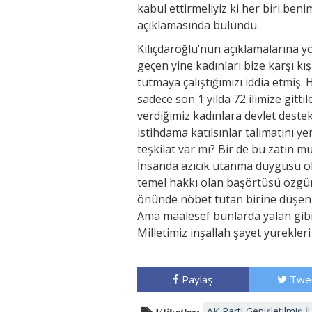
kabul ettirmeliyiz ki her biri be
açıklamasında bulundu.
Kılıçdaroğlu’nun açıklamalarına 
geçen yine kadınları bize karşı kı
tutmaya çalıştığımızı iddia etmiş.
sadece son 1 yılda 72 ilimize gitt
verdiğimiz kadınlara devlet destekl
istihdama katılsınlar talimatını yer
teşkilat var mı? Bir de bu zatın
İnsanda azıcık utanma duygusu ols
temel hakkı olan başörtüsü özgü
önünde nöbet tutan birine düşen 
Ama maalesef bunlarda yalan gibi, 
Milletimiz inşallah şayet yürekler
Paylaş
Twe
AK Parti Genişletilmiş İ
Etiketler: