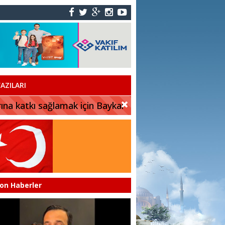
AZILARI
rına katkı sağlamak için Baykar
on Haberler