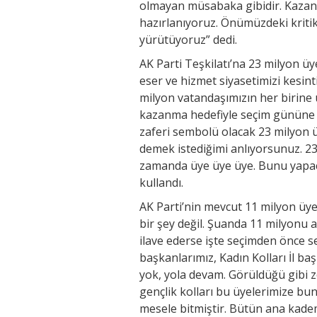
olmayan müsabaka gibidir. Kazanm
hazırlanıyoruz. Önümüzdeki kritik 
yürütüyoruz” dedi.
AK Parti Teşkilatı’na 23 milyon üy
eser ve hizmet siyasetimizi kesin
milyon vatandaşımızın her birine 
kazanma hedefiyle seçim gününe 
zaferi sembolü olacak 23 milyon 
demek istediğimi anlıyorsunuz. 2
zamanda üye üye üye. Bunu yapaca
kullandı.
AK Parti’nin mevcut 11 milyon üy
bir şey değil. Şuanda 11 milyonu 
ilave ederse işte seçimden önce s
başkanlarımız, Kadın Kolları İl ba
yok, yola devam. Görüldüğü gibi z
gençlik kolları bu üyelerimize bu
mesele bitmiştir. Bütün ana kadem