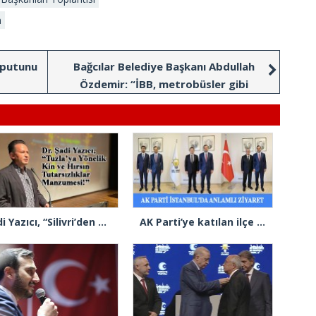
n
aputunu
Bağcılar Belediye Başkanı Abdullah
Özdemir: “İBB, metrobüsler gibi
kaptansız yönetiliyor”
Şadi Yazıcı, “Silivri’den alınan talimatla hakkımda karalama kampanyası yürütülüyor”
AK Parti’ye katılan ilçe belediye başkanlarından İl Başkanı Özdemir’e ziyaret