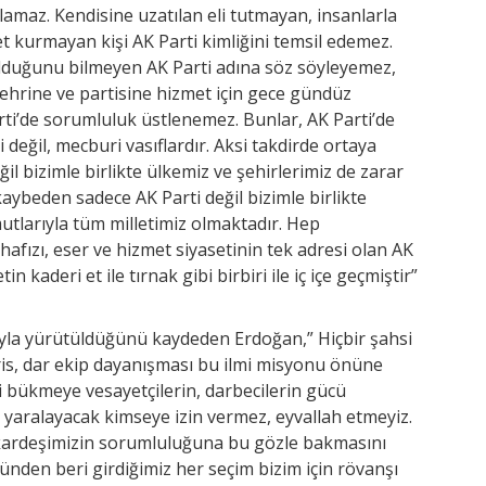
lamaz. Kendisine uzatılan eli tutmayan, insanlarla
kurmayan kişi AK Parti kimliğini temsil edemez.
lduğunu bilmeyen AK Parti adına söz söyleyemez,
ehrine ve partisine hizmet için gece gündüz
i’de sorumluluk üstlenemez. Bunlar, AK Parti’de
 değil, mecburi vasıflardır. Aksi takdirde ortaya
il bizimle birlikte ülkemiz ve şehirlerimiz de zarar
ybeden sadece AK Parti değil bizimle birlikte
utlarıyla tüm milletimiz olmaktadır. Hep
uhafızı, eser ve hizmet siyasetinin tek adresi olan AK
tin kaderi et ile tırnak gibi birbiri ile iç içe geçmiştir”
ıyla yürütüldüğünü kaydeden Erdoğan,” Hiçbir şahsi
ris, dar ekip dayanışması bu ilmi misyonu önüne
 bükmeye vesayetçilerin, darbecilerin gücü
 yaralayacak kimseye izin vermez, eyvallah etmeyiz.
r kardeşimizin sorumluluğuna bu gözle bakmasını
ünden beri girdiğimiz her seçim bizim için rövanşı