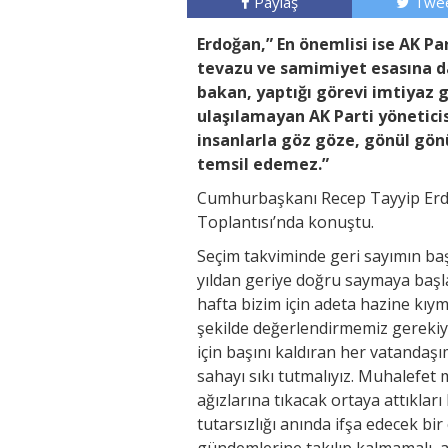
Paylaş
Twee
Erdoğan,” En önemlisi ise AK Pa
tevazu ve samimiyet esasına da
bakan, yaptığı görevi imtiyaz 
ulaşılamayan AK Parti yönetici
insanlarla göz göze, gönül gön
temsil edemez.”
Cumhurbaşkanı Recep Tayyip Erdoğ
Toplantısı’nda konuştu.
Seçim takviminde geri sayımın baş
yıldan geriye doğru saymaya baş
hafta bizim için adeta hazine kıy
şekilde değerlendirmemiz gerekiyo
için başını kaldıran her vatandaşı
sahayı sıkı tutmalıyız. Muhalefet 
ağızlarına tıkacak ortaya attıkları
tutarsızlığı anında ifşa edecek bir
gündemlerine takılıp kalmamalı, 