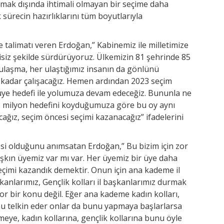
ak dışında ihtimali olmayan bir seçime daha
sürecin hazırlıklarını tüm boyutlarıyla
e talimatı veren Erdoğan,” Kabinemiz ile milletimize
tisiz şekilde sürdürüyoruz. Ülkemizin 81 şehrinde 85
ulaşma, her ulaştığımız insanın da gönlünü
kadar çalışacağız. Hemen ardından 2023 seçim
üye hedefi ile yolumuza devam edeceğiz. Bununla ne
3 milyon hedefini koyduğumuza göre bu oy aynı
ğız, seçim öncesi seçimi kazanacağız” ifadelerini
esi olduğunu anımsatan Erdoğan,” Bu bizim için zor
aşkın üyemiz var mı var. Her üyemiz bir üye daha
eçimi kazandık demektir. Onun için ana kademe il
şkanlarımız, Gençlik kolları il başkanlarımız durmak
or bir konu değil. Eğer ana kademe kadın kolları,
nu telkin eder onlar da bunu yapmaya başlarlarsa
eye, kadın kollarına, gençlik kollarına bunu öyle