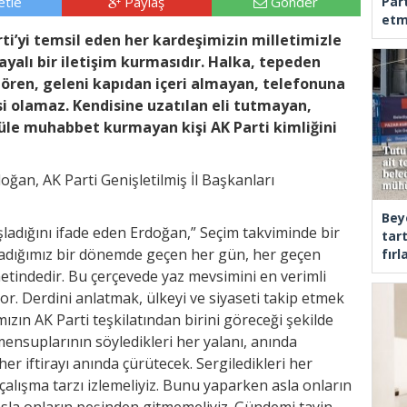
tle
Paylaş
Gönder
Part
etm
rti’yi temsil eden her kardeşimizin milletimizle
yalı bir iletişim kurmasıdır. Halka, tepeden
gören, geleni kapıdan içeri almayan, telefonuna
si olamaz. Kendisine uzatılan eli tutmayan,
üle muhabbet kurmayan kişi AK Parti kimliğini
an, AK Parti Genişletilmiş İl Başkanları
Bey
ladığını ifade eden Erdoğan,” Seçim takviminde bir
tar
ladığımız bir dönemde geçen her gün, her geçen
fır
metindedir. Bu çerçevede yaz mevsimini en verimli
r. Derdini anlatmak, ülkeyi ve siyaseti takip etmek
mızın AK Parti teşkilatından birini göreceği şekilde
mensuplarının söyledikleri her yalanı, anında
 her iftirayı anında çürütecek. Sergiledikleri her
 çalışma tarzı izlemeliyiz. Bunu yaparken asla onların
asla onların peşinden gitmemeliyiz. Gündemi tayin