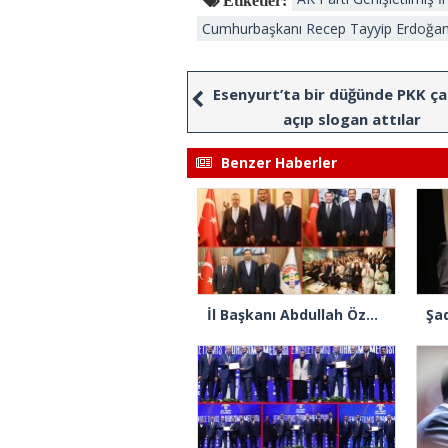
Cumhurbaşkanı Recep Tayyip Erdoğa
Esenyurt’ta bir düğünde PKK ç
açıp slogan attılar
Benzer Haberler
İl Başkanı Abdullah Özdemir: “AK Parti’nin kapısı milletine hizmet etmek isteyen herkese açıktır”