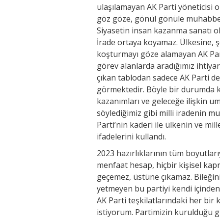
ulaşılamayan AK Parti yöneticisi o
göz göze, gönül gönüle muhabbet 
Siyasetin insan kazanma sanatı o
İrade ortaya koyamaz. Ülkesine, ş
koşturmayı göze alamayan AK Part
görev alanlarda aradığımız ihtiyari
çıkan tablodan sadece AK Parti değ
görmektedir. Böyle bir durumda ka
kazanımları ve geleceğe ilişkin um
söylediğimiz gibi milli iradenin m
Parti’nin kaderi ile ülkenin ve mille
ifadelerini kullandı.
2023 hazırlıklarının tüm boyutlar
menfaat hesap, hiçbir kişisel kap
geçemez, üstüne çıkamaz. Bileğini
yetmeyen bu partiyi kendi içinden
AK Parti teşkilatlarındaki her bi
istiyorum. Partimizin kurulduğu g