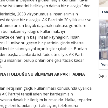
ı ve istikametini belirleyen daima biz olacağız” dedi.
Tah
lerimizle, 2053 vizyonumuzla insanlarımızın
si de yine biz olacağız. AK Parti’nin 20 yıllık eser ve
subumuzun en büyük dayanak noktası, gönüllere
an bu malzemeyi doğru kullanmak, iyi
asette de her işin başı insan kaynağıdır. İnsan
yısı 11 milyonu geçen bir partinin içinde elbette
kleri ile sıkıntıya yol açan kişiler çıkabilir. Bunları
den başka alanlarda istifade etmeliyiz. AK Parti
oğru insanları bulup onları öne çıkartacak kadar
Yen
u.
ANATI OLDUĞUNU BİLMEYEN AK PARTİ ADINA
[wp_a
olan iletişimin güçlü kullanılması konusunda uyarıda
 AK Parti’yi temsil eden her kardeşimizin
sasına dayalı bir iletişim kurmasıdır. Halka, tepeden
en, geleni kapıdan içeri almayan, telefonuna