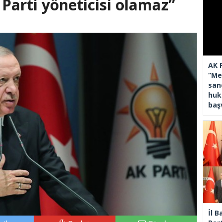
Parti yöneticisi olamaz”
AK 
“Mec
san
huk
baş
İl 