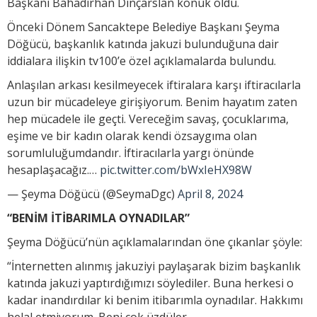
Başkanı Bahadırhan Dinçarslan konuk oldu.
Önceki Dönem Sancaktepe Belediye Başkanı Şeyma
Döğücü, başkanlık katında jakuzi bulunduğuna dair
iddialara ilişkin tv100’e özel açıklamalarda bulundu.
Anlaşılan arkası kesilmeyecek iftiralara karşı iftiracılarla
uzun bir mücadeleye girişiyorum. Benim hayatım zaten
hep mücadele ile geçti. Vereceğim savaş, çocuklarıma,
eşime ve bir kadın olarak kendi özsaygıma olan
sorumluluğumdandır. İftiracılarla yargı önünde
hesaplaşacağız.…
pic.twitter.com/bWxIeHX98W
— Şeyma Döğücü (@SeymaDgc)
April 8, 2024
“BENİM İTİBARIMLA OYNADILAR”
Şeyma Döğücü’nün açıklamalarından öne çıkanlar şöyle:
“İnternetten alınmış jakuziyi paylaşarak bizim başkanlık
katında jakuzi yaptırdığımızı söylediler. Buna herkesi o
kadar inandırdılar ki benim itibarımla oynadılar. Hakkımı
helal etmiyorum. Beni çok üzdüler.