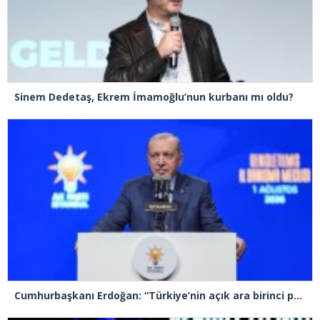
Sinem Dedetaş, Ekrem İmamoğlu’nun kurbanı mı oldu?
Cumhurbaşkanı Erdoğan: “Türkiye’nin açık ara birinci partisiyiz”