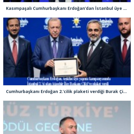
Kasımpaşalı Cumhurbaşkanı Erdoğan’dan İstanbul üye birincisi Beyoğlu İlçe Başkanı Kasım Fırat’a plaket
Cumhurbaşkanı Erdoğan 2.’cilik plaketi verdiği Burak Çifci’den Ataşehir seçimlerini kazanma sözünü aldı