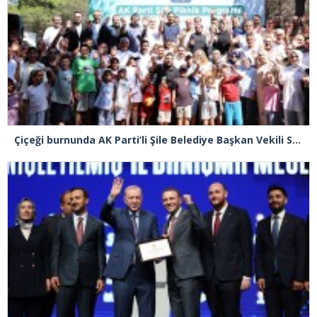
Çiçeği burnunda AK Parti’li Şile Belediye Başkan Vekili Sacit Terzi, teşkilatlarla piknikte buluştu