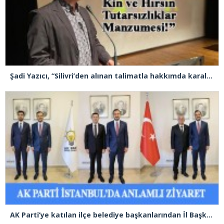
Şadi Yazıcı, “Silivri’den alınan talimatla hakkımda karalama kampanyası yürütülüyor”
AK Parti’ye katılan ilçe belediye başkanlarından İl Başkanı Özdemir’e ziyaret