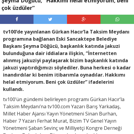
Şeyma Döğücü, “Hakkımı helal etmiyorum, beni
çok üzdüler”
tv100’de yayınlanan Gürkan Hacır’la Taksim Meydanı
programına bağlanan Eski Sancaktepe Belediye
Başkanı Şeyma Döğücü, başkanlık katında jakuzi
bulunduğuna dair iddialara ilişkin, “İnternetten
alınmış jakuziyi paylaşarak bizim başkanlık katında
jakuzi yaptırdığımızı söylediler. Buna herkesi o kadar
inandırdılar ki benim itibarımla oynadılar. Hakkımı
helal etmiyorum. Beni çok üzdüler” ifadelerini
kullandı.
tv100’ün gündemi belirleyen programı Gürkan Hacır’la
Taksim Meydanı’na tv100.com Yazarı Barış Yarkadaş,
Millet Haber Ajansı Yayın Yönetmeni Sinan Burhan,
Haber 7 Yazarı Ferhat Murat, Bizim TV Genel Yayın
Yönetmeni Şaban Sevinç ve Milliyetçi Kongre Derneği