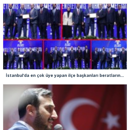
İstanbul’da en çok üye yapan ilçe başkanları beratlarını Cumhurbaşkanı Erdoğan’ın elinden aldı