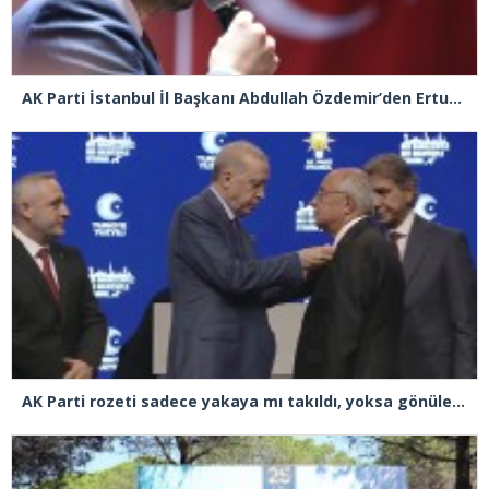
AK Parti İstanbul İl Başkanı Abdullah Özdemir’den Ertuğrul Özkök’e “Franco” tepkisi
AK Parti rozeti sadece yakaya mı takıldı, yoksa gönüle takılmadı mı?