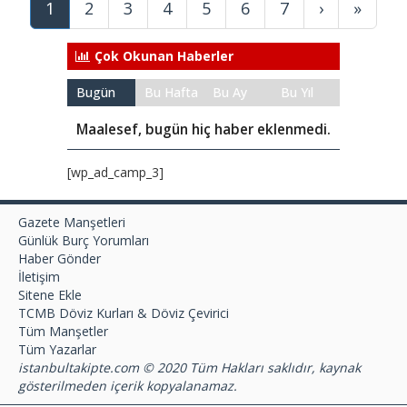
1
2
3
4
5
6
7
›
»
Çok Okunan Haberler
Bugün
Bu Hafta
Bu Ay
Bu Yıl
Maalesef, bugün hiç haber eklenmedi.
[wp_ad_camp_3]
Gazete Manşetleri
Günlük Burç Yorumları
Haber Gönder
İletişim
Sitene Ekle
TCMB Döviz Kurları & Döviz Çevirici
Tüm Manşetler
Tüm Yazarlar
istanbultakipte.com © 2020 Tüm Hakları saklıdır, kaynak
gösterilmeden içerik kopyalanamaz.