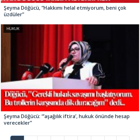
Şeyma Döğücü, “Hakkımı helal etmiyorum, beni çok
üzdüler”
HUKUK
Şeyma Döğücü: “’aşağılık iftira’, hukuk önünde hesap
verecekler”