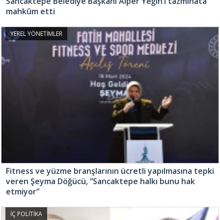
Sancaktepe Belediye Başkanı Alper Yeğin’i tazminata
mahkûm etti
YEREL YÖNETİMLER
Fitness ve yüzme branşlarının ücretli yapılmasına tepki
veren Şeyma Döğücü, “Sancaktepe halkı bunu hak
etmiyor”
İÇ POLİTİKA