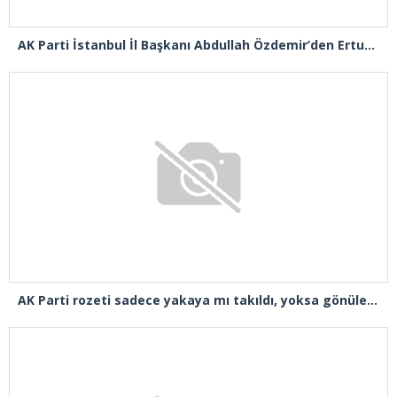
AK Parti İstanbul İl Başkanı Abdullah Özdemir’den Ertuğrul Özkök’e “Franco” tepkisi
AK Parti rozeti sadece yakaya mı takıldı, yoksa gönüle takılmadı mı?