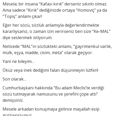
Mesela; bir insana “Kafası kırık” derseniz sıkıntı olmaz.
Ama sadece “Kırık” dediğinizde ortaya “Homoviç” ya da
“Topiş” anlamı çıkar!
Eğer her sözü, sözlük anlamıyla değerlendirmekte
kararlıysanız, o zaman izin verirseniz ben size “Ke-MAL”
diye seslenmek istiyorum.
Neticede “MAL”ın sözlükteki anlamı, “gayrimenkul varlık,
mülk, eşya, madde, cisim, meta” olarak geçiyor.
Yani ne bileyim…
Öküz veya inek dediğimi falan düşünmeyin lütfen!
Son olarak…
Cumhurbaşkanı hakkında “Bu adam Meclis’te verdiği
sözü tutmayarak namusunu ve şerefini çöpe attı”
demişsiniz.
Mesele arkadan konuşmaya gelince maşallah esip
gürlüyorsunuz.