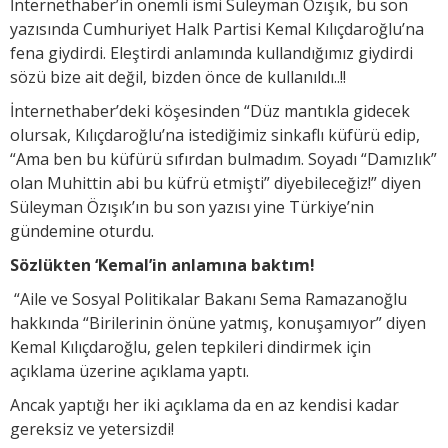
İnternethaber’in önemli ismi Süleyman Özışık, bu son
yazısında Cumhuriyet Halk Partisi Kemal Kılıçdaroğlu’na
fena giydirdi. Eleştirdi anlamında kullandığımız giydirdi
sözü bize ait değil, bizden önce de kullanıldı..!!
İnternethaber’deki köşesinden “Düz mantıkla gidecek
olursak, Kılıçdaroğlu’na istediğimiz sinkaflı küfürü edip,
“Ama ben bu küfürü sıfırdan bulmadım. Soyadı “Damızlık”
olan Muhittin abi bu küfrü etmişti” diyebileceğiz!” diyen
Süleyman Özışık’ın bu son yazısı yine Türkiye’nin
gündemine oturdu.
Sözlükten ‘Kemal’in anlamına baktım!
“Aile ve Sosyal Politikalar Bakanı Sema Ramazanoğlu
hakkında “Birilerinin önüne yatmış, konuşamıyor” diyen
Kemal Kılıçdaroğlu, gelen tepkileri dindirmek için
açıklama üzerine açıklama yaptı.
Ancak yaptığı her iki açıklama da en az kendisi kadar
gereksiz ve yetersizdi!