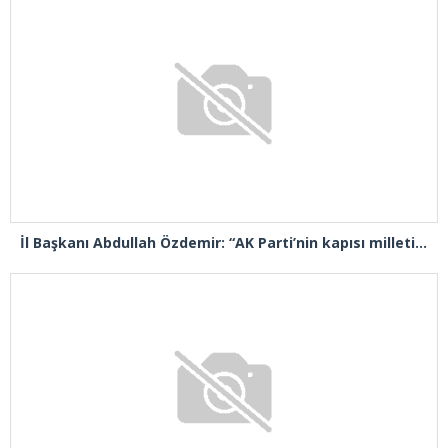
İl Başkanı Abdullah Özdemir: “AK Parti’nin kapısı milletine hizmet etmek isteyen herkese açıktır”