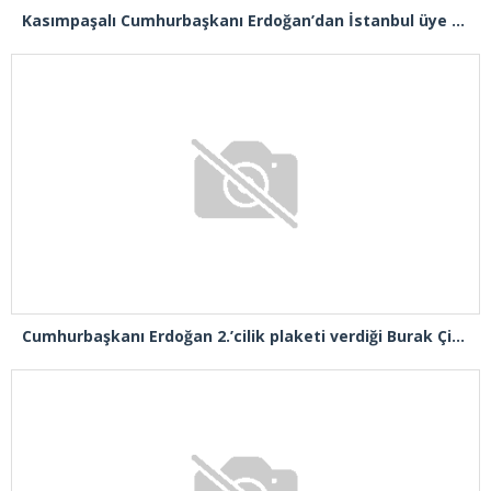
Kasımpaşalı Cumhurbaşkanı Erdoğan’dan İstanbul üye birincisi Beyoğlu İlçe Başkanı Kasım Fırat’a plaket
Cumhurbaşkanı Erdoğan 2.’cilik plaketi verdiği Burak Çifci’den Ataşehir seçimlerini kazanma sözünü aldı