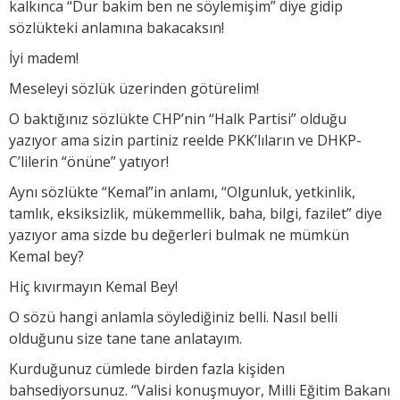
kalkınca “Dur bakim ben ne söylemişim” diye gidip
sözlükteki anlamına bakacaksın!
İyi madem!
Meseleyi sözlük üzerinden götürelim!
O baktığınız sözlükte CHP’nin “Halk Partisi” olduğu
yazıyor ama sizin partiniz reelde PKK’lıların ve DHKP-
C’lilerin “önüne” yatıyor!
Aynı sözlükte “Kemal”in anlamı, “Olgunluk, yetkinlik,
tamlık, eksiksizlik, mükemmellik, baha, bilgi, fazilet” diye
yazıyor ama sizde bu değerleri bulmak ne mümkün
Kemal bey?
Hiç kıvırmayın Kemal Bey!
O sözü hangi anlamla söylediğiniz belli. Nasıl belli
olduğunu size tane tane anlatayım.
Kurduğunuz cümlede birden fazla kişiden
bahsediyorsunuz. “Valisi konuşmuyor, Milli Eğitim Bakanı