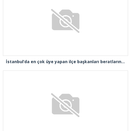
İstanbul’da en çok üye yapan ilçe başkanları beratlarını Cumhurbaşkanı Erdoğan’ın elinden aldı