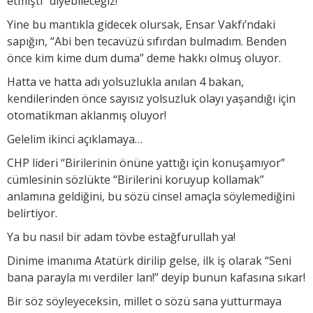
etmişti” diyebileceğiz!
Yine bu mantıkla gidecek olursak, Ensar Vakfı’ndaki
sapığın, “Abi ben tecavüzü sıfırdan bulmadım. Benden
önce kim kime dum duma” deme hakkı olmuş oluyor.
Hatta ve hatta adı yolsuzlukla anılan 4 bakan,
kendilerinden önce sayısız yolsuzluk olayı yaşandığı için
otomatikman aklanmış oluyor!
Gelelim ikinci açıklamaya…
CHP lideri “Birilerinin önüne yattığı için konuşamıyor”
cümlesinin sözlükte “Birilerini koruyup kollamak”
anlamına geldiğini, bu sözü cinsel amaçla söylemediğini
belirtiyor.
Ya bu nasıl bir adam tövbe estağfurullah ya!
Dinime imanıma Atatürk dirilip gelse, ilk iş olarak “Seni
bana parayla mı verdiler lan!” deyip bunun kafasına sıkar!
Bir söz söyleyeceksin, millet o sözü sana yutturmaya