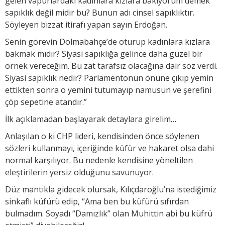
gelen vapurlardaki kadınlara kızlara bakıyorum demek
sapıklık değil midir bu? Bunun adı cinsel sapıklıktır.
Söyleyen bizzat itirafı yapan sayın Erdoğan.
Senin görevin Dolmabahçe’de oturup kadınlara kızlara
bakmak mıdır? Siyasi sapıklığa gelince daha güzel bir
örnek vereceğim. Bu zat tarafsız olacağına dair söz verdi.
Siyasi sapıklık nedir? Parlamentonun önüne çıkıp yemin
ettikten sonra o yemini tutumayıp namusun ve şerefini
çöp sepetine atandır.”
İlk açıklamadan başlayarak detaylara girelim…
Anlaşılan o ki CHP lideri, kendisinden önce söylenen
sözleri kullanmayı, içeriğinde küfür ve hakaret olsa dahi
normal karşılıyor. Bu nedenle kendisine yöneltilen
eleştirilerin yersiz olduğunu savunuyor.
Düz mantıkla gidecek olursak, Kılıçdaroğlu’na istediğimiz
sinkaflı küfürü edip, “Ama ben bu küfürü sıfırdan
bulmadım. Soyadı “Damızlık” olan Muhittin abi bu küfrü