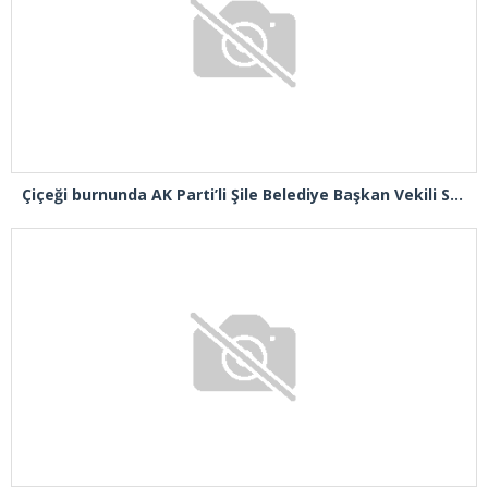
Çiçeği burnunda AK Parti’li Şile Belediye Başkan Vekili Sacit Terzi, teşkilatlarla piknikte buluştu