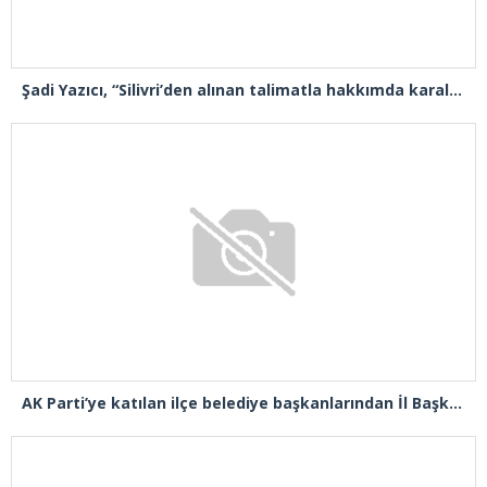
Şadi Yazıcı, “Silivri’den alınan talimatla hakkımda karalama kampanyası yürütülüyor”
AK Parti’ye katılan ilçe belediye başkanlarından İl Başkanı Özdemir’e ziyaret