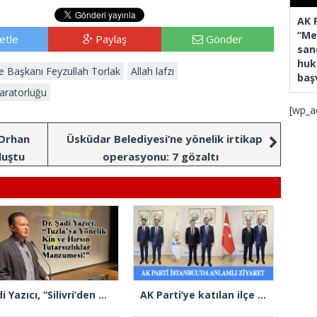
AK 
“Mec
etle
Paylaş
Gönder
san
huk
e Başkanı Feyzullah Torlak
Allah lafzı
baş
aratorluğu
[wp_a
 Orhan
Üsküdar Belediyesi’ne yönelik irtikap
luştu
operasyonu: 7 gözaltı
Şadi Yazıcı, “Silivri’den alınan talimatla hakkımda karalama kampanyası yürütülüyor”
AK Parti’ye katılan ilçe belediye başkanlarından İl Başkanı Özdemir’e ziyaret