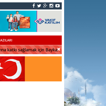
AZILARI
rına katkı sağlamak için Baykar