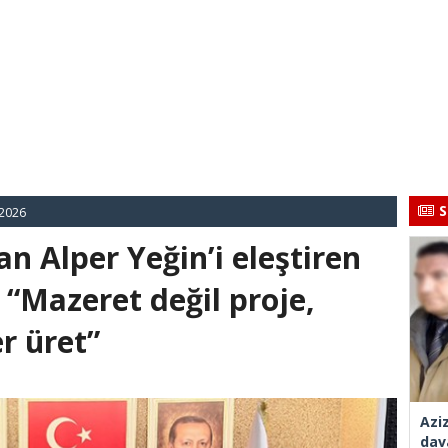
S
 2026
n Alper Yeğin’i eleştiren
 “Mazeret değil proje,
r üret”
Azi
dav