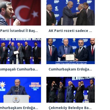
AK Parti İstanbul İl Başkanı Abdullah Özdemir’den Ertuğrul Özkök’e “Franco” tepkisi
AK Parti rozeti sadece yakaya mı takıldı, yoksa gönüle takılmadı mı?
Kasımpaşalı Cumhurbaşkanı Erdoğan’dan İstanbul üye birincisi Beyoğlu İlçe Başkanı Kasım Fırat’a plaket
Cumhurbaşkanı Erdoğan 2.’cilik plaketi verdiği Burak Çifci’den Ataşehir seçimlerini kazanma sözünü aldı
Cumhurbaşkanı Erdoğan: “Türkiye’nin açık ara birinci partisiyiz”
Çekmeköy Belediye Başkanı Orhan Çerkez AK Parti’ye katıldı