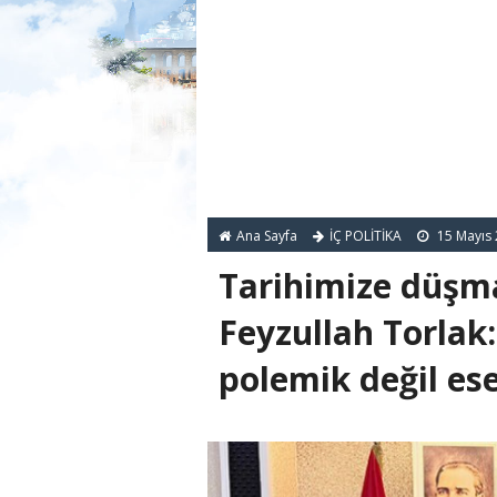
Ana Sayfa
İÇ POLİTİKA
15 Mayıs
Tarihimize düşma
Feyzullah Torlak:
polemik değil ese