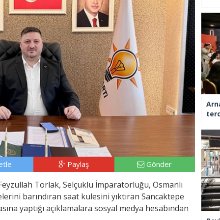
Arn
ter
tle
Paylaş
Gönder
Feyzullah Torlak, Selçuklu İmparatorluğu, Osmanlı
lerini barındıran saat kulesini yıktıran Sancaktepe
basına yaptığı açıklamalara sosyal medya hesabından