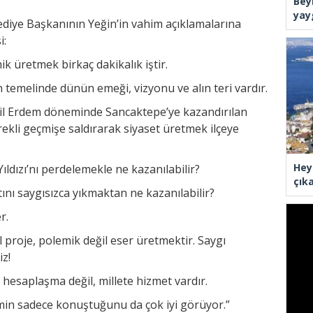
Bey
yay
diye Başkanının Yeğin’in vahim açıklamalarına
i:
ik üretmek birkaç dakikalık iştir.
temelinde dünün emeği, vizyonu ve alın teri vardır.
il Erdem döneminde Sancaktepe’ye kazandırılan
rekli geçmişe saldırarak siyaset üretmek ilçeye
Hey
Yıldızı’nı perdelemekle ne kazanılabilir?
çık
tını saygısızca yıkmaktan ne kazanılabilir?
r.
l proje, polemik değil eser üretmektir. Saygı
z!
l hesaplaşma değil, millete hizmet vardır.
imin sadece konuştuğunu da çok iyi görüyor.”