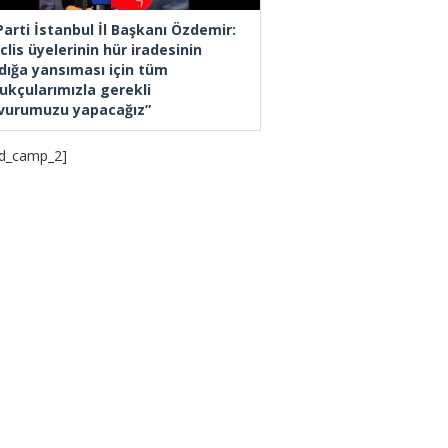
Parti İstanbul İl Başkanı Özdemir:
lis üyelerinin hür iradesinin
dığa yansıması için tüm
ukçularımızla gerekli
vurumuzu yapacağız”
d_camp_2]