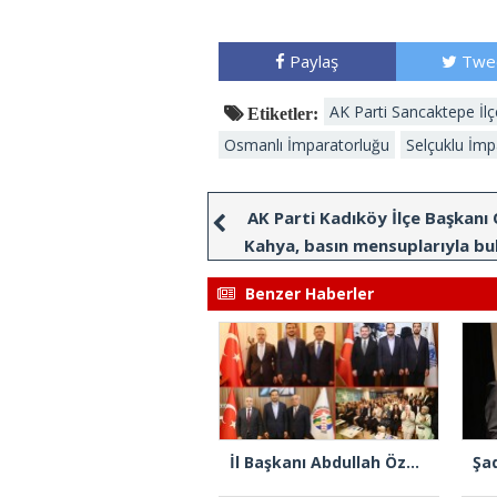
Paylaş
Twe
AK Parti Sancaktepe İlç
Etiketler:
Osmanlı İmparatorluğu
Selçuklu İmp
AK Parti Kadıköy İlçe Başkanı
Kahya, basın mensuplarıyla bu
Benzer Haberler
İl Başkanı Abdullah Özdemir: “AK Parti’nin kapısı milletine hizmet etmek isteyen herkese açıktır”