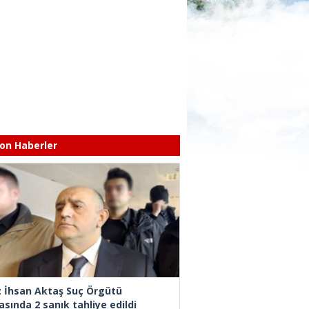
on Haberler
z İhsan Aktaş Suç Örgütü
asında 2 sanık tahliye edildi