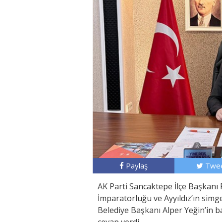
Paylaş
Twee
AK Parti Sancaktepe İlçe Başkanı 
İmparatorluğu ve Ayyıldız’ın simge
Belediye Başkanı Alper Yeğin’in 
cevap verdi.