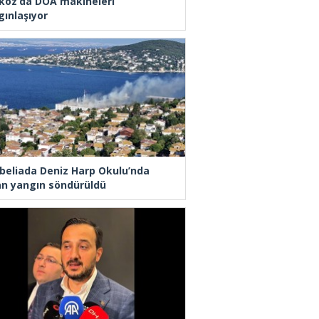
koz’da DOA makineleri
gınlaşıyor
beliada Deniz Harp Okulu’nda
an yangın söndürüldü