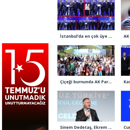
İstanbul’da en çok üye yapan ilçe başkanları beratlarını Cumhurbaşkanı Erdoğan’ın elinden aldı
Çiçeği burnunda AK Parti’li Şile Belediye Başkan Vekili Sacit Terzi, teşkilatlarla piknikte buluştu
Sinem Dedetaş, Ekrem İmamoğlu’nun kurbanı mı oldu?