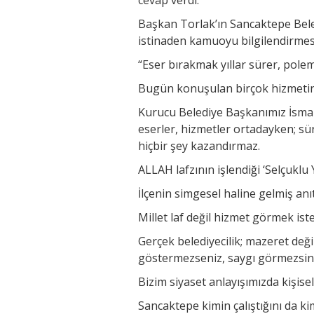
Başkan Torlak’ın Sancaktepe Bele
istinaden kamuoyu bilgilendirmes
“Eser bırakmak yıllar sürer, polem
Bugün konuşulan birçok hizmetin 
Kurucu Belediye Başkanımız İsma
eserler, hizmetler ortadayken; sü
hiçbir şey kazandırmaz.
ALLAH lafzının işlendiği ‘Selçuklu 
İlçenin simgesel haline gelmiş anı
Millet laf değil hizmet görmek iste
Gerçek belediyecilik; mazeret deği
göstermezseniz, saygı görmezsini
Bizim siyaset anlayışımızda kişise
Sancaktepe kimin çalıştığını da k