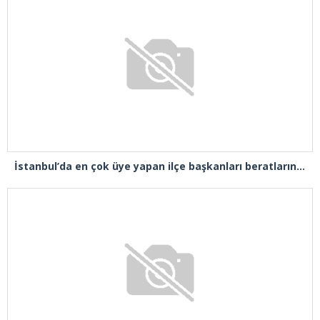
İstanbul’da en çok üye yapan ilçe başkanları beratlarını Cumhurbaşkanı Erdoğan’ın elinden aldı