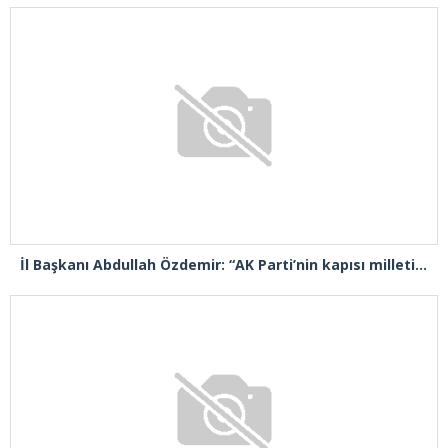
İl Başkanı Abdullah Özdemir: “AK Parti’nin kapısı milletine hizmet etmek isteyen herkese açıktır”