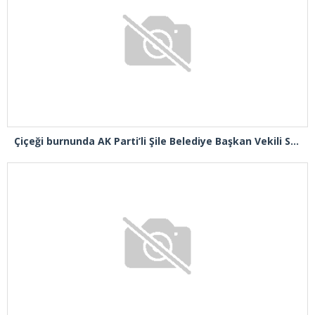
Çiçeği burnunda AK Parti’li Şile Belediye Başkan Vekili Sacit Terzi, teşkilatlarla piknikte buluştu