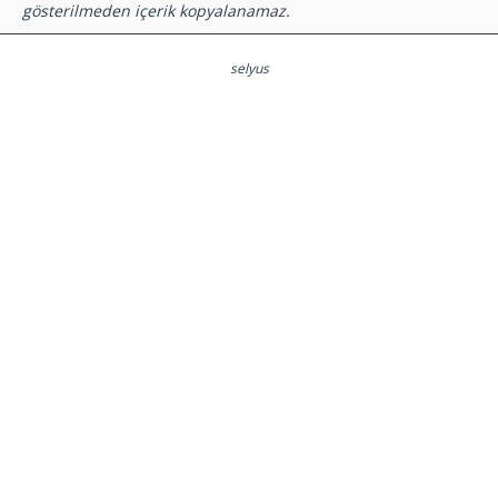
İBB Kızılay’a meydanda yer vermedi,
Bahçelievler Belediyesi sahip çıktı
[wp_ad_camp_2]
Gazete Manşetleri
Günlük Burç Yorumları
Haber Gönder
İletişim
Sitene Ekle
TCMB Döviz Kurları & Döviz Çevirici
Tüm Manşetler