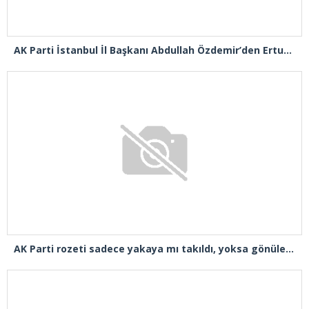
AK Parti İstanbul İl Başkanı Abdullah Özdemir’den Ertuğrul Özkök’e “Franco” tepkisi
AK Parti rozeti sadece yakaya mı takıldı, yoksa gönüle takılmadı mı?