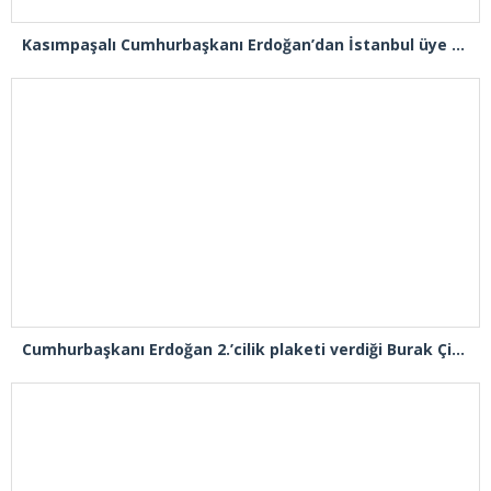
Kasımpaşalı Cumhurbaşkanı Erdoğan’dan İstanbul üye birincisi Beyoğlu İlçe Başkanı Kasım Fırat’a plaket
Cumhurbaşkanı Erdoğan 2.’cilik plaketi verdiği Burak Çifci’den Ataşehir seçimlerini kazanma sözünü aldı