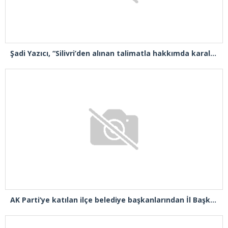
Şadi Yazıcı, “Silivri’den alınan talimatla hakkımda karalama kampanyası yürütülüyor”
AK Parti’ye katılan ilçe belediye başkanlarından İl Başkanı Özdemir’e ziyaret