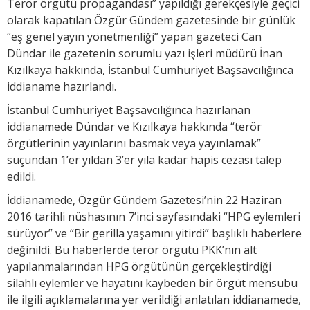
Terör örgütü propagandası” yapıldığı gerekçesiyle geçici
olarak kapatılan Özgür Gündem gazetesinde bir günlük
“eş genel yayın yönetmenliği” yapan gazeteci Can
Dündar ile gazetenin sorumlu yazı işleri müdürü İnan
Kızılkaya hakkında, İstanbul Cumhuriyet Başsavcılığınca
iddianame hazırlandı.
İstanbul Cumhuriyet Başsavcılığınca hazırlanan
iddianamede Dündar ve Kızılkaya hakkında “terör
örgütlerinin yayınlarını basmak veya yayınlamak”
suçundan 1’er yıldan 3’er yıla kadar hapis cezası talep
edildi.
İddianamede, Özgür Gündem Gazetesi’nin 22 Haziran
2016 tarihli nüshasının 7’inci sayfasındaki “HPG eylemleri
sürüyor” ve “Bir gerilla yaşamını yitirdi” başlıklı haberlere
değinildi. Bu haberlerde terör örgütü PKK’nın alt
yapılanmalarından HPG örgütünün gerçekleştirdiği
silahlı eylemler ve hayatını kaybeden bir örgüt mensubu
ile ilgili açıklamalarına yer verildiği anlatılan iddianamede,