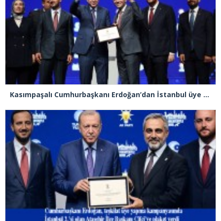
Kasımpaşalı Cumhurbaşkanı Erdoğan’dan İstanbul üye birincisi Beyoğlu İlçe Başkanı Kasım Fırat’a plaket