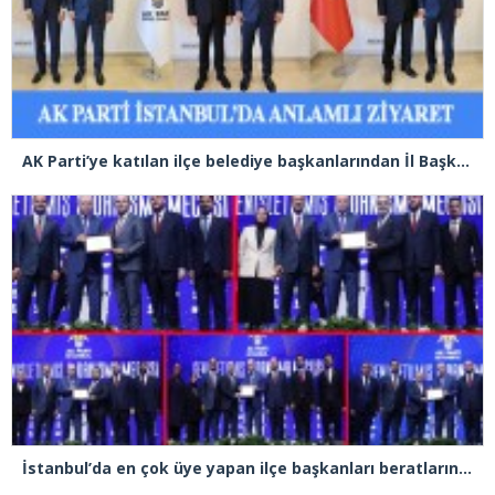
AK Parti’ye katılan ilçe belediye başkanlarından İl Başkanı Özdemir’e ziyaret
İstanbul’da en çok üye yapan ilçe başkanları beratlarını Cumhurbaşkanı Erdoğan’ın elinden aldı