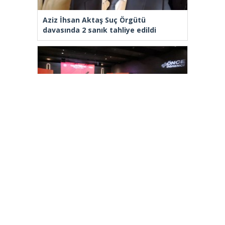
Aziz İhsan Aktaş Suç Örgütü
davasında 2 sanık tahliye edildi
Arnavutköy’de üniversite adaylarına
tercih desteği
[wp_ad_camp_2]
Gazete Manşetleri
Günlük Burç Yorumları
Haber Gönder