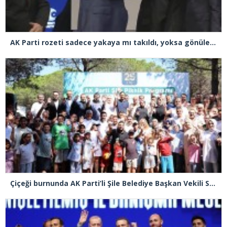
AK Parti rozeti sadece yakaya mı takıldı, yoksa gönüle takılmadı mı?
Çiçeği burnunda AK Parti’li Şile Belediye Başkan Vekili Sacit Terzi, teşkilatlarla piknikte buluştu