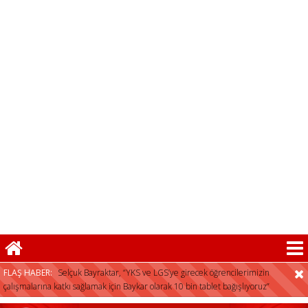
FLAŞ HABER:
Selçuk Bayraktar, “YKS ve LGS’ye girecek öğrencilerimizin
çalışmalarına katkı sağlamak için Baykar olarak 10 bin tablet bağışlıyoruz”