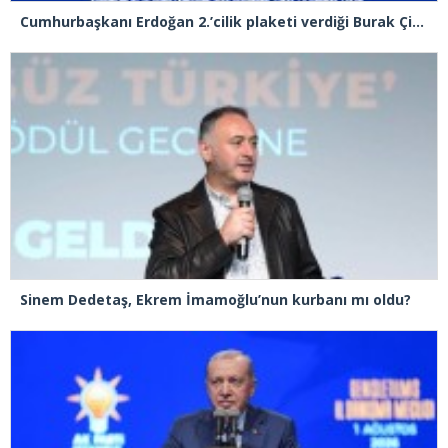
Cumhurbaşkanı Erdoğan 2.’cilik plaketi verdiği Burak Çifci’den Ataşehir seçimlerini kazanma sözünü aldı
Sinem Dedetaş, Ekrem İmamoğlu’nun kurbanı mı oldu?