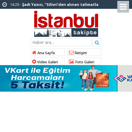
12:12 -
AK Parti’ye katılan ilçe belediye
başkanlarından İl Başkanı Özdemir’e ziyaret
01:00 -
Tuzla Belediye Başkanı Eren Ali
Bingöl’den İBB’ye tepki
12:26 -
İstanbul Emniyet Müdürlüğünden
“Gök Kubbe’de, Mavi Vatan’da, Şanlı Topraklarda:
Ana Sayfa
İletişim
İstanbul Emniyeti Her Yerde” paylaşımı
Video Galeri
Foto Galeri
19:26 -
Çekmeköy Belediye Başkanı Orhan
Çerkez AK Parti’ye katıldı
16:56 -
İstanbul’da 4 CHP’li belediye başkanı
AK Parti’ye katılıyor
14:10 -
Pendik Belediyesi ekipleri
Balıkesir’deki orman yangınına müdahale ediyor
01:04 -
Arnavutköy’de üniversite adaylarına
tercih desteği