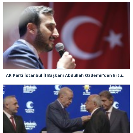
AK Parti İstanbul İl Başkanı Abdullah Özdemir’den Ertuğrul Özkök’e “Franco” tepkisi