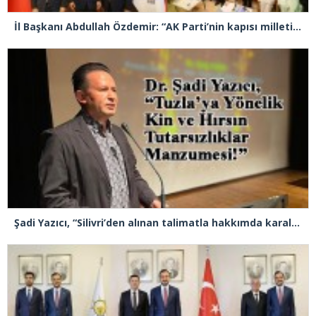
İl Başkanı Abdullah Özdemir: “AK Parti’nin kapısı milletine hizmet etmek isteyen herkese açıktır”
Şadi Yazıcı, “Silivri’den alınan talimatla hakkımda karalama kampanyası yürütülüyor”