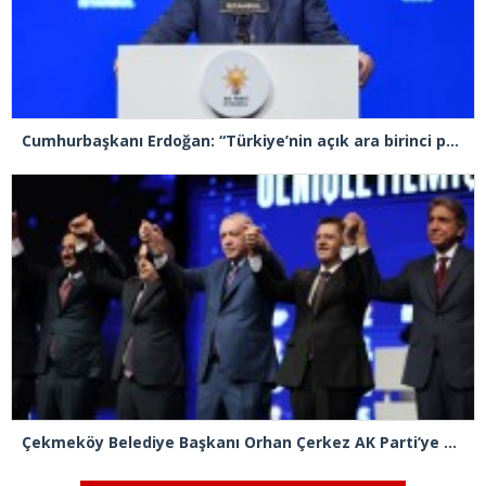
Cumhurbaşkanı Erdoğan: “Türkiye’nin açık ara birinci partisiyiz”
Çekmeköy Belediye Başkanı Orhan Çerkez AK Parti’ye katıldı