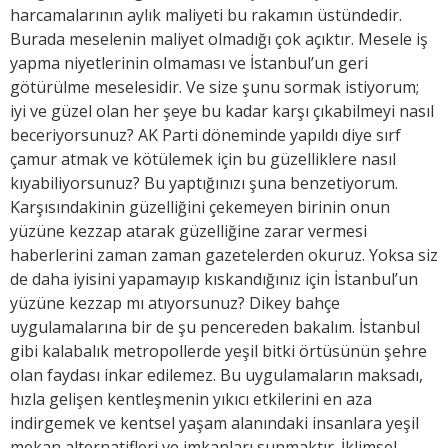
harcamalarının aylık maliyeti bu rakamın üstündedir.
Burada meselenin maliyet olmadığı çok açıktır. Mesele iş
yapma niyetlerinin olmaması ve İstanbul’un geri
götürülme meselesidir. Ve size şunu sormak istiyorum;
iyi ve güzel olan her şeye bu kadar karşı çıkabilmeyi nasıl
beceriyorsunuz? AK Parti döneminde yapıldı diye sırf
çamur atmak ve kötülemek için bu güzelliklere nasıl
kıyabiliyorsunuz? Bu yaptığınızı şuna benzetiyorum.
Karşısındakinin güzelliğini çekemeyen birinin onun
yüzüne kezzap atarak güzelliğine zarar vermesi
haberlerini zaman zaman gazetelerden okuruz. Yoksa siz
de daha iyisini yapamayıp kıskandığınız için İstanbul’un
yüzüne kezzap mı atıyorsunuz? Dikey bahçe
uygulamalarına bir de şu pencereden bakalım. İstanbul
gibi kalabalık metropollerde yeşil bitki örtüsünün şehre
olan faydası inkar edilemez. Bu uygulamaların maksadı,
hızla gelişen kentleşmenin yıkıcı etkilerini en aza
indirgemek ve kentsel yaşam alanındaki insanlara yeşil
mekan alternatifleri ve imkanları sunmaktır. İklimsel