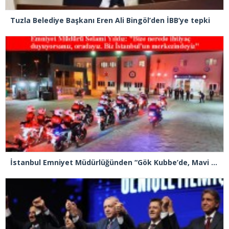
Tuzla Belediye Başkanı Eren Ali Bingöl’den İBB’ye tepki
İstanbul Emniyet Müdürlüğünden “Gök Kubbe’de, Mavi Vatan’da, Şanlı Topraklarda: İstanbul Emniyeti Her Yerde” paylaşımı