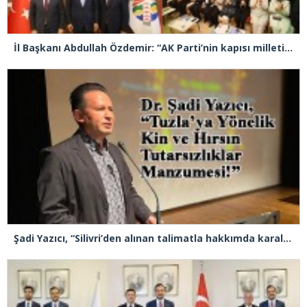
İl Başkanı Abdullah Özdemir: “AK Parti’nin kapısı milletine hizmet etmek isteyen herkese açıktır”
Şadi Yazıcı, “Silivri’den alınan talimatla hakkımda karalama kampanyası yürütülüyor”