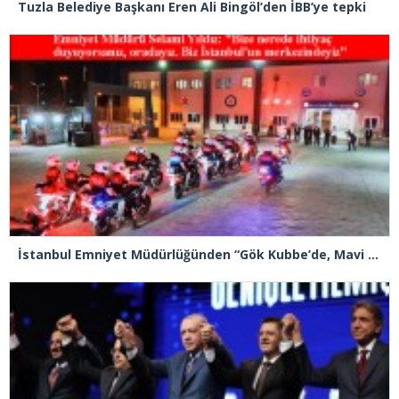
Tuzla Belediye Başkanı Eren Ali Bingöl’den İBB’ye tepki
İstanbul Emniyet Müdürlüğünden “Gök Kubbe’de, Mavi Vatan’da, Şanlı Topraklarda: İstanbul Emniyeti Her Yerde” paylaşımı