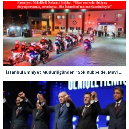
İstanbul Emniyet Müdürlüğünden “Gök Kubbe’de, Mavi Vatan’da, Şanlı Topraklarda: İstanbul Emniyeti Her Yerde” paylaşımı