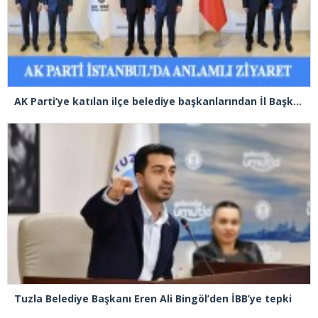
AK Parti’ye katılan ilçe belediye başkanlarından İl Başkanı Özdemir’e ziyaret
Tuzla Belediye Başkanı Eren Ali Bingöl’den İBB’ye tepki