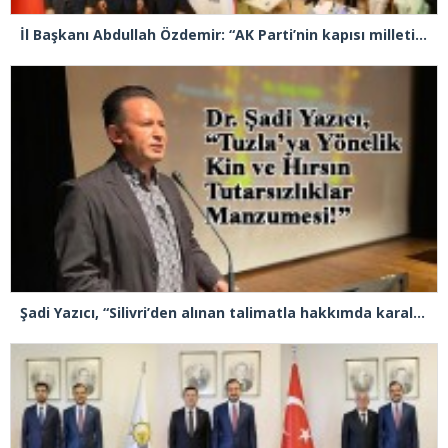
İl Başkanı Abdullah Özdemir: “AK Parti’nin kapısı milletine hizmet etmek isteyen herkese açıktır”
Şadi Yazıcı, “Silivri’den alınan talimatla hakkımda karalama kampanyası yürütülüyor”