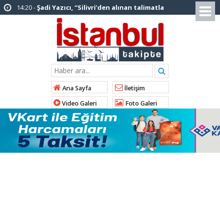
12:12 -
AK Parti’ye katılan ilçe belediye
başkanlarından İl Başkanı Özdemir’e ziyaret
01:00 -
Tuzla Belediye Başkanı Eren Ali
Bingöl’den İBB’ye tepki
12:26 -
İstanbul Emniyet Müdürlüğünden
“Gök Kubbe’de, Mavi Vatan’da, Şanlı Topraklarda:
Ana Sayfa
İletişim
İstanbul Emniyeti Her Yerde” paylaşımı
Video Galeri
Foto Galeri
19:26 -
Çekmeköy Belediye Başkanı Orhan
Çerkez AK Parti’ye katıldı
16:56 -
İstanbul’da 4 CHP’li belediye başkanı
AK Parti’ye katılıyor
14:10 -
Pendik Belediyesi ekipleri
Balıkesir’deki orman yangınına müdahale ediyor
01:04 -
Arnavutköy’de üniversite adaylarına
tercih desteği