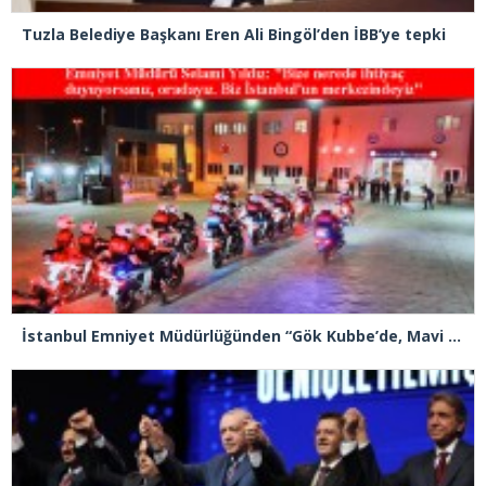
Tuzla Belediye Başkanı Eren Ali Bingöl’den İBB’ye tepki
İstanbul Emniyet Müdürlüğünden “Gök Kubbe’de, Mavi Vatan’da, Şanlı Topraklarda: İstanbul Emniyeti Her Yerde” paylaşımı