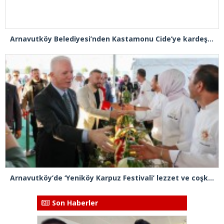
Arnavutköy Belediyesi’nden Kastamonu Cide’ye kardeşlik eli
Arnavutköy’de ‘Yeniköy Karpuz Festivali’ lezzet ve coşkuya sahne oldu
Son Haberler