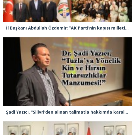
İl Başkanı Abdullah Özdemir: “AK Parti’nin kapısı milletine hizmet etmek isteyen herkese açıktır”
Şadi Yazıcı, “Silivri’den alınan talimatla hakkımda karalama kampanyası yürütülüyor”