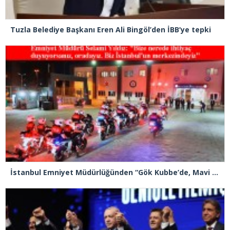
Tuzla Belediye Başkanı Eren Ali Bingöl’den İBB’ye tepki
İstanbul Emniyet Müdürlüğünden “Gök Kubbe’de, Mavi Vatan’da, Şanlı Topraklarda: İstanbul Emniyeti Her Yerde” paylaşımı