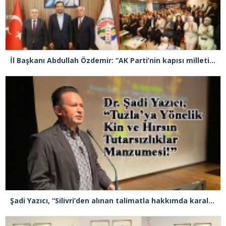
İl Başkanı Abdullah Özdemir: “AK Parti’nin kapısı milletine hizmet etmek isteyen herkese açıktır”
Şadi Yazıcı, “Silivri’den alınan talimatla hakkımda karalama kampanyası yürütülüyor”