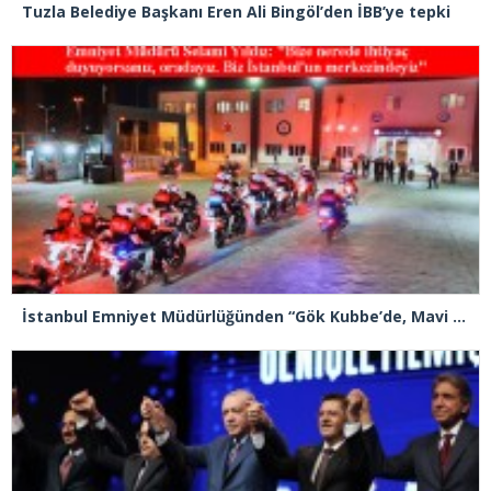
Tuzla Belediye Başkanı Eren Ali Bingöl’den İBB’ye tepki
İstanbul Emniyet Müdürlüğünden “Gök Kubbe’de, Mavi Vatan’da, Şanlı Topraklarda: İstanbul Emniyeti Her Yerde” paylaşımı