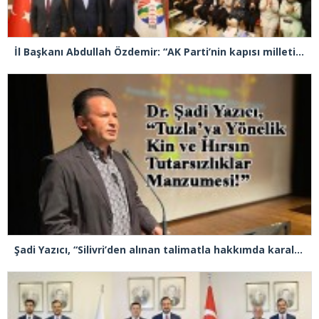
İl Başkanı Abdullah Özdemir: “AK Parti’nin kapısı milletine hizmet etmek isteyen herkese açıktır”
Şadi Yazıcı, “Silivri’den alınan talimatla hakkımda karalama kampanyası yürütülüyor”