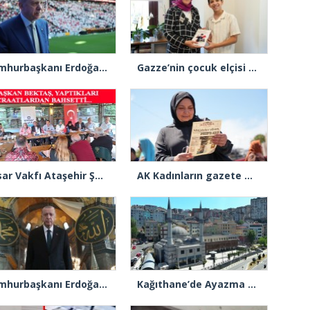
Cumhurbaşkanı Erdoğan: “Gençlerimizin en iyi şekilde yetişmeniz için tüm gücümüzle çalışıyoruz”
Gazze’nin çocuk elçisi Ramadan Abu Jazar, AK Parti İstanbul İl Başkanlığını ziyaret etti
Ensar Vakfı Ataşehir Şube Başkanı Bektaş, “Bizde yardım kelimesi yok, bizde paylaşmak ve hediyeleşmek var”
AK Kadınların gazete manşeti: “Müjdeler olsun, Ayasofya açıldı”
Cumhurbaşkanı Erdoğan: “Ayasofya’nın dirilişi mübarek olsun”
Kağıthane’de Ayazma Camii ve Külliyesi açılış için gün sayıyor