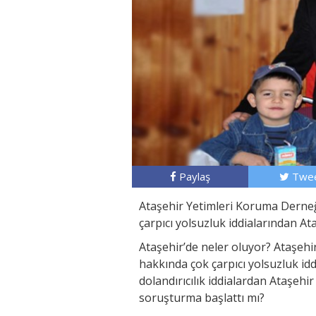
Paylaş
Twee
Ataşehir Yetimleri Koruma Derneğ
çarpıcı yolsuzluk iddialarından A
Ataşehir’de neler oluyor? Ataşeh
hakkında çok çarpıcı yolsuzluk id
dolandırıcılık iddialardan Ataşeh
soruşturma başlattı mı?