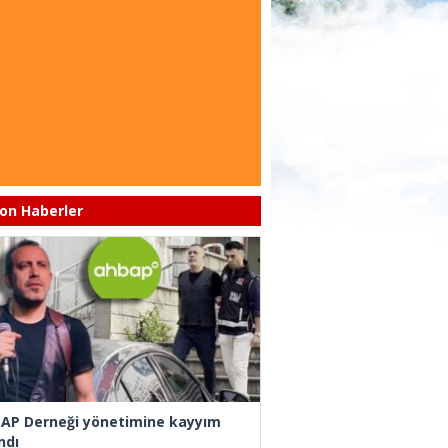
on Haberler
AP Derneği yönetimine kayyım
ndı