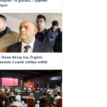
rasyon: 15 gözaltı, 7 şüpheli
nıyor
z İhsan Aktaş Suç Örgütü
asında 2 sanık tahliye edildi