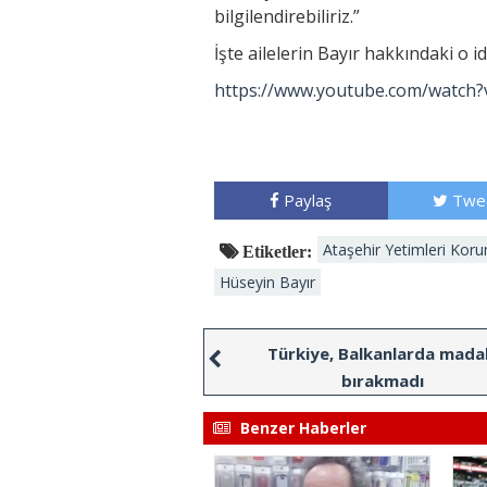
bilgilendirebiliriz.”
İşte ailelerin Bayır hakkındaki o id
https://www.youtube.com/watch
Paylaş
Twe
Ataşehir Yetimleri Kor
Etiketler:
Hüseyin Bayır
Türkiye, Balkanlarda mada
bırakmadı
Benzer Haberler