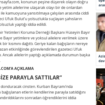
ope
onsayfa.com, konunun peşine düşerek olayın doğru
ara
e yetim ailelerine ulaşarak olayı bir de onlardan
rı ile kamuoyuna yansıtılmaya çalışılan arasında ciddi
i Ufuk Bulut’u yolsuzlukla suçlayan şahısların
suzluk yaptığı iddia edildi.
ehir Yetimleri Koruma Derneği Başkanı Hüseyin Bayır
öre Bayır yetimlere ve yoksul ailelere verilmek üzere
 bir kısmını dağıttı. Geriye kalan bağışların nereye
amazan etkinliğinde görevlendirilen gazeteci Ufuk
ldı. Ancak ailelerin yaptığı açıklamada durumun başka
Azi
.
dav
A.COM’A AÇIKLAMA
BİZE PARAYLA SATTILAR”
kan donduracak cinsten. Kurban Bayramı’nda
bağışlanan etlerin kendilerine parayla satıldığını
dırıldıklarını sonradan öğrendiklerini iddia