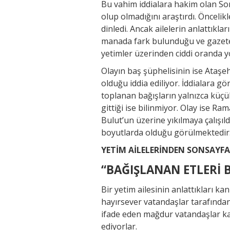
Bu vahim iddialara hakim olan S
olup olmadığını araştırdı. Öncelikl
dinledi. Ancak ailelerin anlattıkla
manada fark bulunduğu ve gazetec
yetimler üzerinden ciddi oranda yol
Olayın baş şüphelisinin ise Ataş
olduğu iddia ediliyor. İddialara g
toplanan bağışların yalnızca küçük
gittiği ise bilinmiyor. Olay ise R
Bulut’un üzerine yıkılmaya çalışı
boyutlarda olduğu görülmektedir
YETİM AİLELERİNDEN SONSAYF
“BAĞIŞLANAN ETLERİ 
Bir yetim ailesinin anlattıkları 
hayırsever vatandaşlar tarafından 
ifade eden mağdur vatandaşlar kan
ediyorlar.