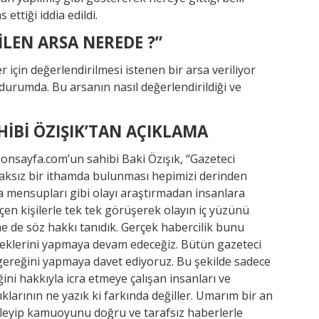
ettiği iddia edildi.
İLEN ARSA NEREDE ?”
r için değerlendirilmesi istenen bir arsa veriliyor
durumda. Bu arsanın nasıl değerlendirildiği ve
İBİ ÖZIŞIK’TAN AÇIKLAMA
Sonsayfa.com’un sahibi Baki Özışık, “Gazeteci
aksız bir ithamda bulunması hepimizi derinden
ya mensupları gibi olayı araştırmadan insanlara
çen kişilerle tek tek görüşerek olayın iç yüzünü
ne de söz hakkı tanıdık. Gerçek habercilik bunu
ereklerini yapmaya devam edeceğiz. Bütün gazeteci
gereğini yapmaya davet ediyoruz. Bu şekilde sadece
ğini hakkıyla icra etmeye çalışan insanları ve
ıklarının ne yazık ki farkında değiller. Umarım bir an
zleyip kamuoyunu doğru ve tarafsız haberlerle