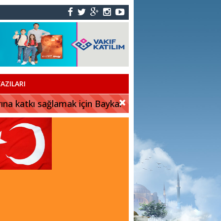
AZILARI
rına katkı sağlamak için Baykar