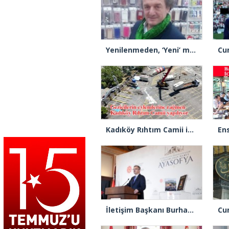
Yenilenmeden, ‘Yeni’ mümkün mü?
Kadıköy Rıhtım Camii için ilk kazık vuruldu
İletişim Başkanı Burhanettin Duran: “Ayasofya’nın ibadete açılması adeta bir Kızılelma’ydı”