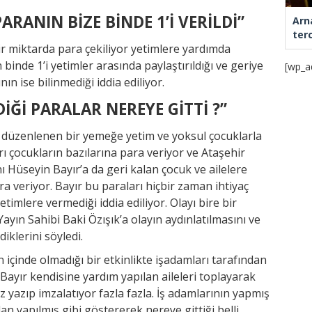
RANIN BİZE BİNDE 1’İ VERİLDİ”
Arn
ter
r miktarda para çekiliyor yetimlere yardımda
inde 1’i yetimler arasında paylaştırıldığı ve geriye
[wp_a
n ise bilinmediği iddia ediliyor.
İĞİ PARALAR NEREYE GİTTİ ?”
 düzenlenen bir yemeğe yetim ve yoksul çocuklarla
arı çocukların bazılarına para veriyor ve Ataşehir
Hüseyin Bayır’a da geri kalan çocuk ve ailelere
a veriyor. Bayır bu paraları hiçbir zaman ihtiyaç
etimlere vermediği iddia ediliyor. Olayı bire bir
yın Sahibi Baki Özışık’a olayın aydınlatılmasını ve
iklerini söyledi.
 içinde olmadığı bir etkinlikte işadamları tarafından
Bayır kendisine yardım yapılan aileleri toplayarak
z yazıp imzalatıyor fazla fazla. İş adamlarının yapmış
n yapılmış gibi göstererek nereye gittiği belli