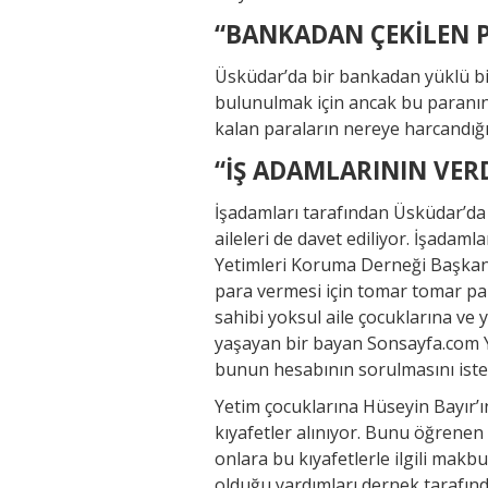
“BANKADAN ÇEKİLEN PA
Üsküdar’da bir bankadan yüklü bi
bulunulmak için ancak bu paranın b
kalan paraların nereye harcandığını
“İŞ ADAMLARININ VERD
İşadamları tarafından Üsküdar’da
aileleri de davet ediliyor. İşadaml
Yetimleri Koruma Derneği Başkanı 
para vermesi için tomar tomar par
sahibi yoksul aile çocuklarına ve y
yaşayan bir bayan Sonsayfa.com Ya
bunun hesabının sorulmasını isted
Yetim çocuklarına Hüseyin Bayır’ın
kıyafetler alınıyor. Bunu öğrenen 
onlara bu kıyafetlerle ilgili makbu
olduğu yardımları dernek tarafında