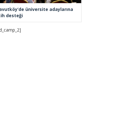
avutköy’de üniversite adaylarına
cih desteği
d_camp_2]