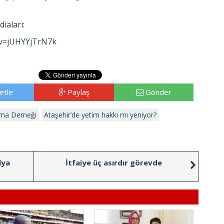
diaları:
?v=jUHYYjTrN7k
etle
Paylaş
Gönder
uma Derneği
Ataşehir’de yetim hakkı mı yeniyor?
lya
İtfaiye üç asırdır görevde