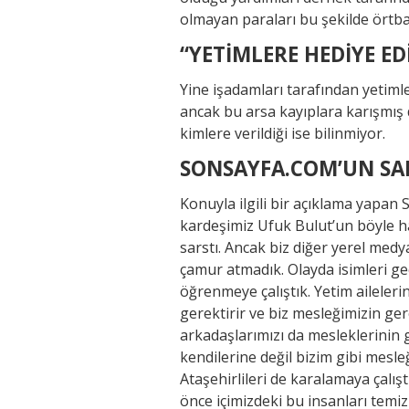
olmayan paraları bu şekilde örtbas 
“YETİMLERE HEDİYE ED
Yine işadamları tarafından yetimle
ancak bu arsa kayıplara karışmış 
kimlere verildiği ise bilinmiyor.
SONSAYFA.COM’UN SAH
Konuyla ilgili bir açıklama yapan 
kardeşimiz Ufuk Bulut’un böyle h
sarstı. Ancak biz diğer yerel med
çamur atmadık. Olayda isimleri ge
öğrenmeye çalıştık. Yetim aileleri
gerektirir ve biz mesleğimizin g
arkadaşlarımızı da mesleklerinin 
kendilerine değil bizim gibi mesle
Ataşehirlileri de karalamaya çalışt
önce içimizdeki bu insanları temi