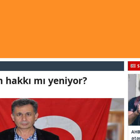
S
m hakkı mı yeniyor?
AHB
ata