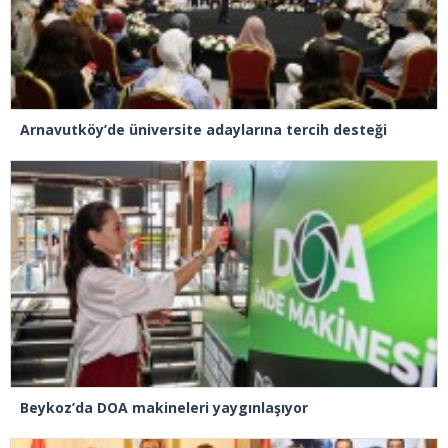
Arnavutköy’de üniversite adaylarına tercih desteği
Beykoz’da DOA makineleri yaygınlaşıyor