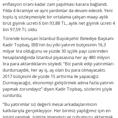
enflasyon oranı kadar zam yapılması karara bağlandı.
Yılda 4 ikramiye ve ayni yardımlar da devam edecek. Yeni
toplu iş sözleşmesiyle bir ortalama çalışan maaşı aylık
brüt giyinik ücreti 6 bin 93,88 TL, aylık net giyinik ücreti 4
bin 97,59 TL oldu.
Törende konuşan İstanbul Büyükşehir Belediye Başkanı
Kadir Topbaş, İBB’nin bu yılki yatırım bütçesinin 16,3
milyar lira olduğunu ve yüzde 30 işçilik payı üzerinden
hesaplandığında İstanbul piyasasına her ay 480 milyon
lira para aktardıklarını söyledi. “Biz panik edip yatırımları
durdursaydık, her ay iş, aş olan bu para olmayacaktı.
2017 bütçesini de yüzde 15 arttırma ile yapacağız.
Durmayacağız, ekonomiyi geliştirmek adına fazla yatırım
yapmak zorundayız” diyen Kadir Topbaş, sözlerini şöyle
sürdürdü;
“Bu yatırımlar siz değerli mesai arkadaşlarımızın
katkılarıyla gerçekleşiyor. Her birimiz yaptığımız işin en
iyisini yapmak, işimize imanımızı ve ruhumuzu aktarmak