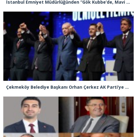
İstanbul Emniyet Müdürlüğünden “Gök Kubbe’de, Mavi Vatan’da, Şanlı Topraklarda: İstanbul Emniyeti Her Yerde” paylaşımı
Çekmeköy Belediye Başkanı Orhan Çerkez AK Parti’ye katıldı