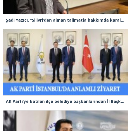
Şadi Yazıcı, “Silivri’den alınan talimatla hakkımda karalama kampanyası yürütülüyor”
AK Parti’ye katılan ilçe belediye başkanlarından İl Başkanı Özdemir’e ziyaret