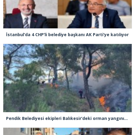
İstanbul’da 4 CHP’li belediye başkanı AK Parti’ye katılıyor
Pendik Belediyesi ekipleri Balıkesir’deki orman yangınına müdahale ediyor