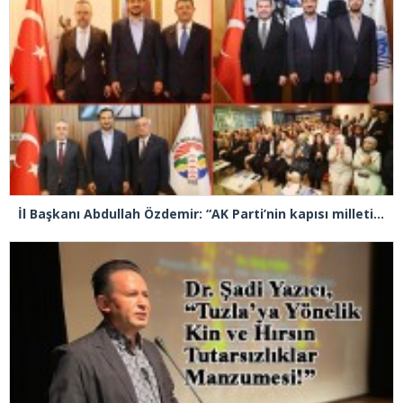
İl Başkanı Abdullah Özdemir: “AK Parti’nin kapısı milletine hizmet etmek isteyen herkese açıktır”