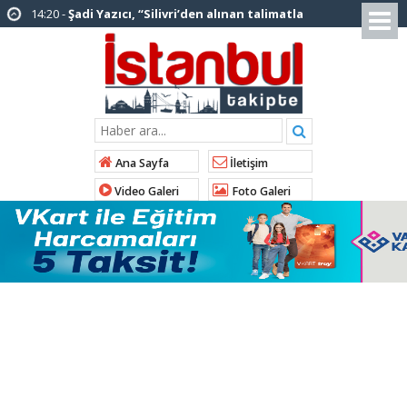
12:12 -
AK Parti’ye katılan ilçe belediye
başkanlarından İl Başkanı Özdemir’e ziyaret
01:00 -
Tuzla Belediye Başkanı Eren Ali
Bingöl’den İBB’ye tepki
12:26 -
İstanbul Emniyet Müdürlüğünden
“Gök Kubbe’de, Mavi Vatan’da, Şanlı Topraklarda:
Ana Sayfa
İletişim
İstanbul Emniyeti Her Yerde” paylaşımı
Video Galeri
Foto Galeri
19:26 -
Çekmeköy Belediye Başkanı Orhan
Çerkez AK Parti’ye katıldı
16:56 -
İstanbul’da 4 CHP’li belediye başkanı
AK Parti’ye katılıyor
14:10 -
Pendik Belediyesi ekipleri
Balıkesir’deki orman yangınına müdahale ediyor
01:04 -
Arnavutköy’de üniversite adaylarına
tercih desteği