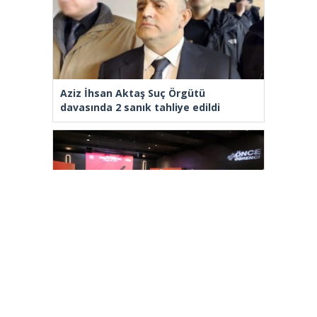
Aziz İhsan Aktaş Suç Örgütü
davasında 2 sanık tahliye edildi
Arnavutköy’de üniversite adaylarına
tercih desteği
[wp_ad_camp_2]