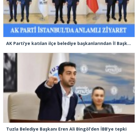
AK Parti’ye katılan ilçe belediye başkanlarından İl Başkanı Özdemir’e ziyaret
Tuzla Belediye Başkanı Eren Ali Bingöl’den İBB’ye tepki