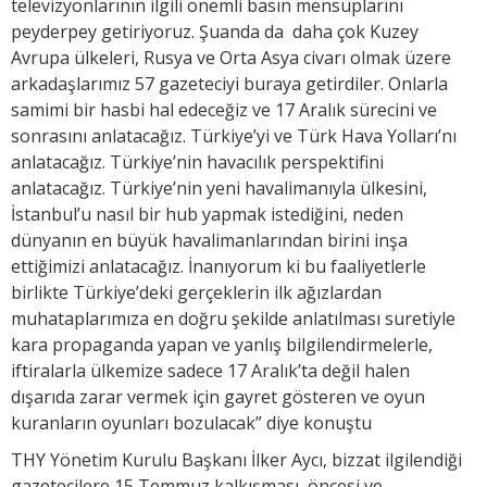
televizyonlarının ilgili önemli basın mensuplarını
peyderpey getiriyoruz. Şuanda da daha çok Kuzey
Avrupa ülkeleri, Rusya ve Orta Asya civarı olmak üzere
arkadaşlarımız 57 gazeteciyi buraya getirdiler. Onlarla
samimi bir hasbi hal edeceğiz ve 17 Aralık sürecini ve
sonrasını anlatacağız. Türkiye’yi ve Türk Hava Yolları’nı
anlatacağız. Türkiye’nin havacılık perspektifini
anlatacağız. Türkiye’nin yeni havalimanıyla ülkesini,
İstanbul’u nasıl bir hub yapmak istediğini, neden
dünyanın en büyük havalimanlarından birini inşa
ettiğimizi anlatacağız. İnanıyorum ki bu faaliyetlerle
birlikte Türkiye’deki gerçeklerin ilk ağızlardan
muhataplarımıza en doğru şekilde anlatılması suretiyle
kara propaganda yapan ve yanlış bilgilendirmelerle,
iftiralarla ülkemize sadece 17 Aralık’ta değil halen
dışarıda zarar vermek için gayret gösteren ve oyun
kuranların oyunları bozulacak” diye konuştu
THY Yönetim Kurulu Başkanı İlker Aycı, bizzat ilgilendiği
gazetecilere 15 Temmuz kalkışması, öncesi ve