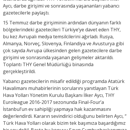
Aycı, darbe girişimi ve sonrasında yaşananları yabancı
gazetecilerle paylaştı.
15 Temmuz darbe girişiminin ardından dünyanın farklı
bölgelerindeki gazetecileri Türkiye’ye davet eden THY,
bu kez Avrupalı medya temsilcilerini ağırladı. Rusya,
Almanya, Norveç, Slovenya, Finlandiya ve Avusturya gibi
çok sayıda Avrupa ülkesinden gelen gazetecilere darbe
girişimi ve sonrasında yaşanan gelişmeler aktarıldı.
Toplantı THY Genel Müdürlüğü binasında
gerçekleştirildi.
Yabancı gazetecilerin misafir edildiği programda Atatürk
Havalimanı muhabirlerinin sorularını yanıtlayan Türk
Hava Yolları Yönetim Kurulu Başkanı İlker Aycı, THY
Euroleague 2016-2017 sezonunda Final-Four’a
İstanbul’un ev sahipliği yapmaya hak kazanmasını
değerlendirdi. Kararın sevindirici olduğunu belirten Aycı, “
Türk Hava Yolları olarak bizim tek başımıza başardığımız
bir şey değil. Başta bu konuyu Sayın Cumhurbaşkanımıza