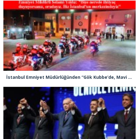
İstanbul Emniyet Müdürlüğünden “Gök Kubbe’de, Mavi Vatan’da, Şanlı Topraklarda: İstanbul Emniyeti Her Yerde” paylaşımı