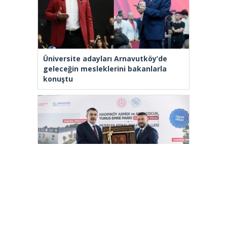
Üniversite adayları Arnavutköy’de
geleceğin mesleklerini bakanlarla
konuştu
Bakan Tekin: “Kim olursa olsun bir
eğitim kurumu yapmak istiyorsa
anayasal olarak bizimle beraber
çalışmak zorundadır”