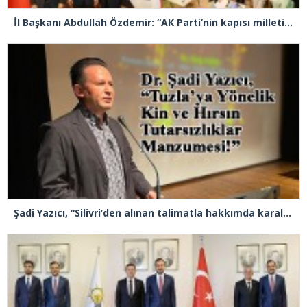
İl Başkanı Abdullah Özdemir: “AK Parti’nin kapısı milletine hizmet etmek isteyen herkese açıktır”
Şadi Yazıcı, “Silivri’den alınan talimatla hakkımda karalama kampanyası yürütülüyor”