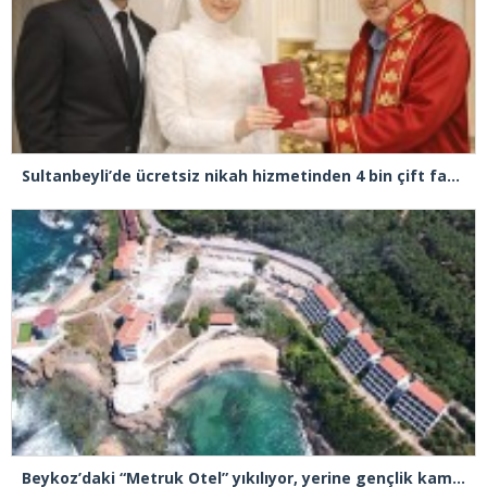
Sultanbeyli’de ücretsiz nikah hizmetinden 4 bin çift faydalandı
Beykoz’daki “Metruk Otel” yıkılıyor, yerine gençlik kampı yapılması planlanıyor