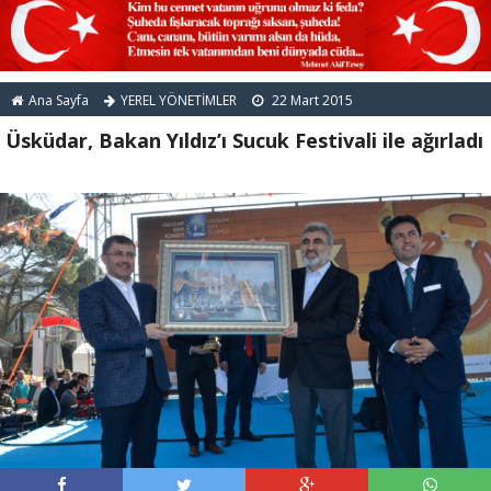
Ana Sayfa
YEREL YÖNETİMLER
22 Mart 2015
Üsküdar, Bakan Yıldız’ı Sucuk Festivali ile ağırladı