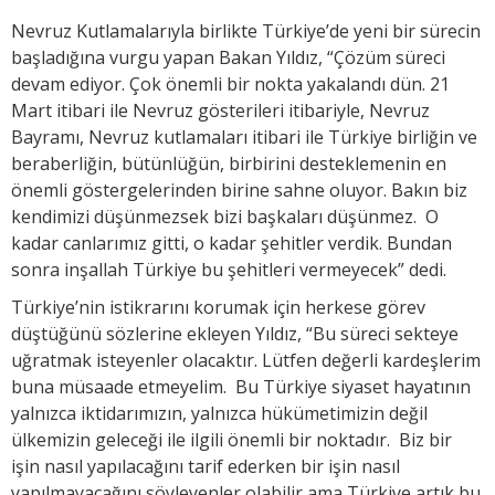
Nevruz Kutlamalarıyla birlikte Türkiye’de yeni bir sürecin
başladığına vurgu yapan Bakan Yıldız, “Çözüm süreci
devam ediyor. Çok önemli bir nokta yakalandı dün. 21
Mart itibari ile Nevruz gösterileri itibariyle, Nevruz
Bayramı, Nevruz kutlamaları itibari ile Türkiye birliğin ve
beraberliğin, bütünlüğün, birbirini desteklemenin en
önemli göstergelerinden birine sahne oluyor. Bakın biz
kendimizi düşünmezsek bizi başkaları düşünmez. O
kadar canlarımız gitti, o kadar şehitler verdik. Bundan
sonra inşallah Türkiye bu şehitleri vermeyecek” dedi.
Türkiye’nin istikrarını korumak için herkese görev
düştüğünü sözlerine ekleyen Yıldız, “Bu süreci sekteye
uğratmak isteyenler olacaktır. Lütfen değerli kardeşlerim
buna müsaade etmeyelim. Bu Türkiye siyaset hayatının
yalnızca iktidarımızın, yalnızca hükümetimizin değil
ülkemizin geleceği ile ilgili önemli bir noktadır. Biz bir
işin nasıl yapılacağını tarif ederken bir işin nasıl
yapılmayacağını söyleyenler olabilir ama Türkiye artık bu