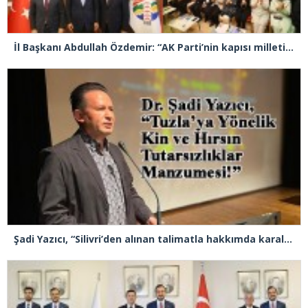
İl Başkanı Abdullah Özdemir: “AK Parti’nin kapısı milletine hizmet etmek isteyen herkese açıktır”
Şadi Yazıcı, “Silivri’den alınan talimatla hakkımda karalama kampanyası yürütülüyor”