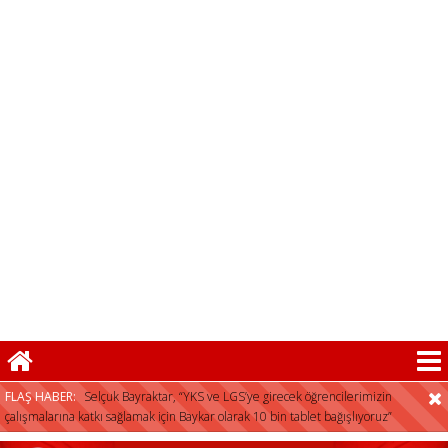
herkese açıktır”
FLAŞ HABER:
Selçuk Bayraktar, “YKS ve LGS’ye girecek öğrencilerimizin
çalışmalarına katkı sağlamak için Baykar olarak 10 bin tablet bağışlıyoruz”