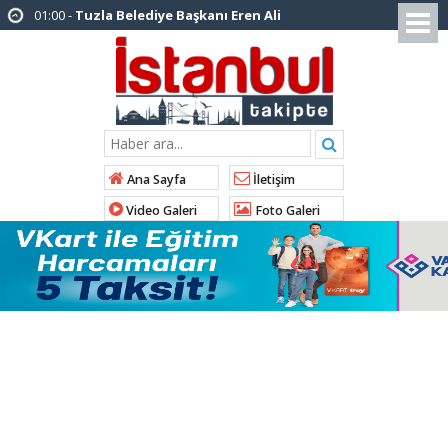
12:26 -
İstanbul Emniyet Müdürlüğünden
“Gök Kubbe’de, Mavi Vatan’da, Şanlı Topraklarda:
İstanbul Emniyeti Her Yerde” paylaşımı
19:26 -
Çekmeköy Belediye Başkanı Orhan
Çerkez AK Parti’ye katıldı
16:56 -
İstanbul’da 4 CHP’li belediye başkanı
Ana Sayfa
İletişim
AK Parti’ye katılıyor
Video Galeri
Foto Galeri
14:10 -
Pendik Belediyesi ekipleri
Balıkesir’deki orman yangınına müdahale ediyor
10:23 -
Arnavutköy Belediyesi’nden
Kastamonu Cide’ye kardeşlik eli
10:33 -
Arnavutköy’de ‘Yeniköy Karpuz
Festivali’ lezzet ve coşkuya sahne oldu
14:21 -
İl Başkanı Abdullah Özdemir: “AK
Parti’nin kapısı milletine hizmet etmek isteyen