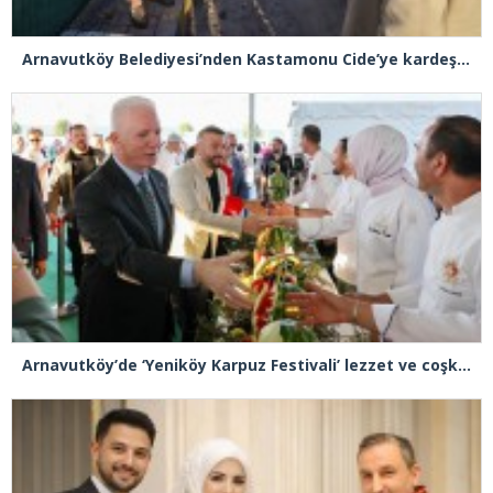
Arnavutköy Belediyesi’nden Kastamonu Cide’ye kardeşlik eli
Arnavutköy’de ‘Yeniköy Karpuz Festivali’ lezzet ve coşkuya sahne oldu