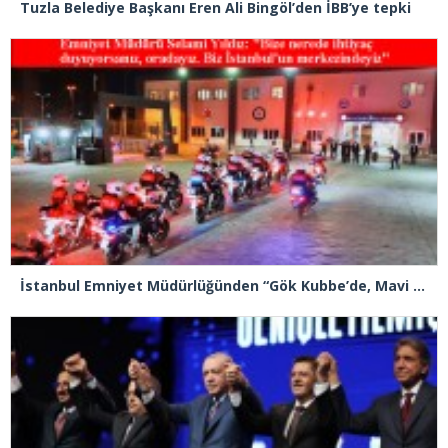
Tuzla Belediye Başkanı Eren Ali Bingöl’den İBB’ye tepki
İstanbul Emniyet Müdürlüğünden “Gök Kubbe’de, Mavi Vatan’da, Şanlı Topraklarda: İstanbul Emniyeti Her Yerde” paylaşımı