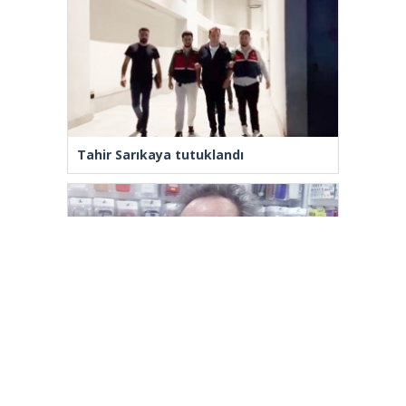
Tahir Sarıkaya tutuklandı
Yenilenmeden, ‘Yeni’ mümkün mü?
[wp_ad_camp_2]