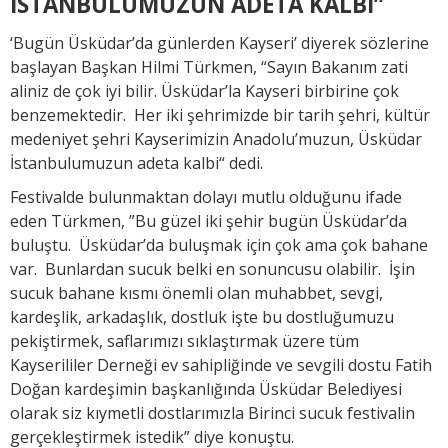
İSTANBULUMUZUN ADETA KALBİ”
‘Bugün Üsküdar’da günlerden Kayseri’ diyerek sözlerine
başlayan Başkan Hilmi Türkmen, “Sayın Bakanım zati
aliniz de çok iyi bilir. Üsküdar’la Kayseri birbirine çok
benzemektedir. Her iki şehrimizde bir tarih şehri, kültür
medeniyet şehri Kayserimizin Anadolu’muzun, Üsküdar
İstanbulumuzun adeta kalbi“ dedi.
Festivalde bulunmaktan dolayı mutlu olduğunu ifade
eden Türkmen, ”Bu güzel iki şehir bugün Üsküdar’da
buluştu. Üsküdar’da buluşmak için çok ama çok bahane
var. Bunlardan sucuk belki en sonuncusu olabilir. İşin
sucuk bahane kısmı önemli olan muhabbet, sevgi,
kardeşlik, arkadaşlık, dostluk işte bu dostluğumuzu
pekiştirmek, saflarımızı sıklaştırmak üzere tüm
Kayserililer Derneği ev sahipliğinde ve sevgili dostu Fatih
Doğan kardeşimin başkanlığında Üsküdar Belediyesi
olarak siz kıymetli dostlarımızla Birinci sucuk festivalin
gerçekleştirmek istedik” diye konuştu.