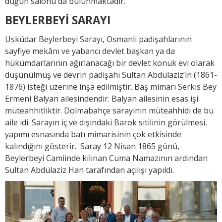
düğün salonu da bulunmaktadır.
BEYLERBEYİ SARAYI
Üsküdar Beylerbeyi Sarayı, Osmanlı padişahlarının
sayfiye mekânı ve yabancı devlet başkan ya da
hükümdarlarının ağırlanacağı bir devlet konuk evi olarak
düşünülmüş ve devrin padişahı Sultan Abdülaziz’in (1861-
1876) isteği üzerine inşa edilmiştir. Baş mimarı Serkis Bey
Ermeni Balyan ailesindendir. Balyan ailesinin esas işi
müteahhitliktir. Dolmabahçe sarayının müteahhidi de bu
aile idi. Sarayın iç ve dışındaki Barok sitilinin görülmesi,
yapımı esnasında batı mimarisinin çok etkisinde
kalındığını gösterir. Saray 12 Nisan 1865 günü,
Beylerbeyi Camiinde kılınan Cuma Namazının ardından
Sultan Abdülaziz Han tarafından açılışı yapıldı.