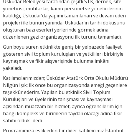
Üsküdar Belediyesi tarafından çeşitli STK, dernek, site
yöneticisi, muhtarlar, kamu personel ve yöneticilerinin
katıldığı, Üsküdar’da yapımı tamamlanan ve devam eden
projeleri ile bunun yanında, Üsküdar’ın tarihi dokusunu
oluşturan bazı eserleri yerlerinde görmek adına
düzenlenen gezi organizasyonu ilk turunu tamamladı.
Gün boyu süren etkinlikte geniş bir yelpazede faaliyet
gösteren sivil toplum kuruluşları ve yetkilileri birbiriyle
kaynaşmak ve fikir alışverişinde bulunma imkânı
yakaladı.
Katılımcılarımızdan; Üsküdar Atatürk Orta Okulu Müdürü
Nilgün Işık; ilk önce bu organizasyonda emeği geçenlere
teşekkür ederim. Yapılan bu etkinlik Sivil Toplum
Kuruluşları ve üyelerinin tanışması ve kaynaşması
açısından muazzam bir hizmet, ayrıca öğrencilerim için
hangi kompleks ve birimlerin faydalı olacağı adına fikir
sahibi olduk’’ dedi.
Programımıza eşlik eden bir diğer katılımcımız İstanbul