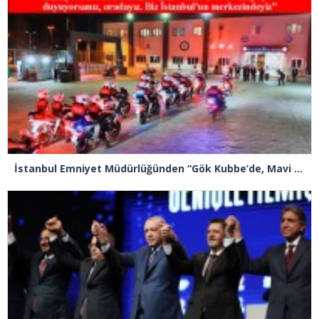
İstanbul Emniyet Müdürlüğünden “Gök Kubbe’de, Mavi Vatan’da, Şanlı Topraklarda: İstanbul Emniyeti Her Yerde” paylaşımı