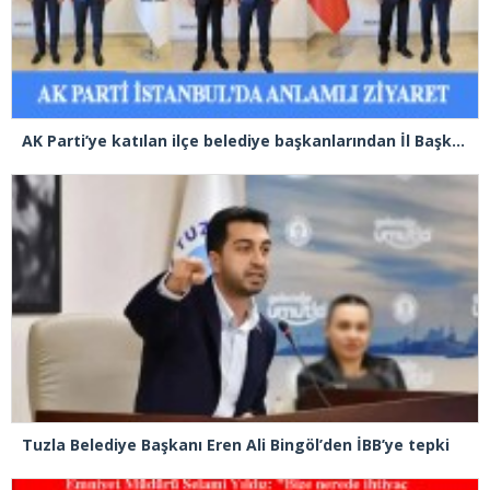
AK Parti’ye katılan ilçe belediye başkanlarından İl Başkanı Özdemir’e ziyaret
Tuzla Belediye Başkanı Eren Ali Bingöl’den İBB’ye tepki