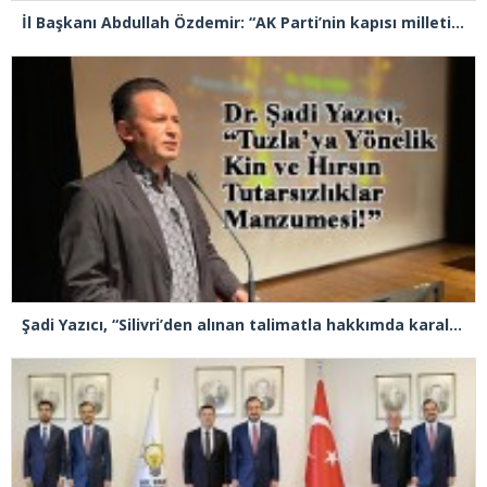
İl Başkanı Abdullah Özdemir: “AK Parti’nin kapısı milletine hizmet etmek isteyen herkese açıktır”
Şadi Yazıcı, “Silivri’den alınan talimatla hakkımda karalama kampanyası yürütülüyor”