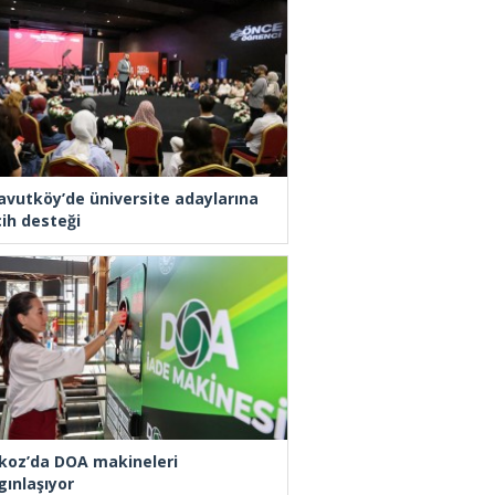
avutköy’de üniversite adaylarına
cih desteği
koz’da DOA makineleri
gınlaşıyor