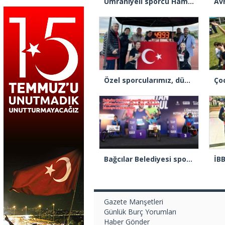
Ümraniyeli sporcu Hamza Yaşın Bosphorus Çeyrek Maraton Yarışları’nda şampiyon oldu
Özel sporcularımız, dünya rekoru kırarak Avrupa Şampiyonu oldu
Bağcılar Belediyesi sporcuları, İstanbul Maratonu’nda bütün kupaları topladı
Gazete Manşetleri
Günlük Burç Yorumları
Haber Gönder