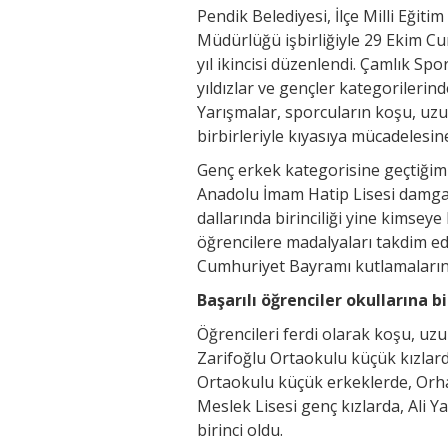
Pendik Belediyesi, İlçe Milli Eğit
Müdürlüğü işbirliğiyle 29 Ekim Cu
yıl ikincisi düzenlendi. Çamlık Sp
yıldızlar ve gençler kategorilerin
Yarışmalar, sporcuların koşu, uzu
birbirleriyle kıyasıya mücadelesin
Genç erkek kategorisine geçtiğimi
Anadolu İmam Hatip Lisesi damga 
dallarında birinciliği yine kimsey
öğrencilere madalyaları takdim edi
Cumhuriyet Bayramı kutlamalarınd
Başarılı öğrenciler okullarına bi
Öğrencileri ferdi olarak koşu, uz
Zarifoğlu Ortaokulu küçük kızlar
Ortaokulu küçük erkeklerde, Orhan
Meslek Lisesi genç kızlarda, Ali 
birinci oldu.