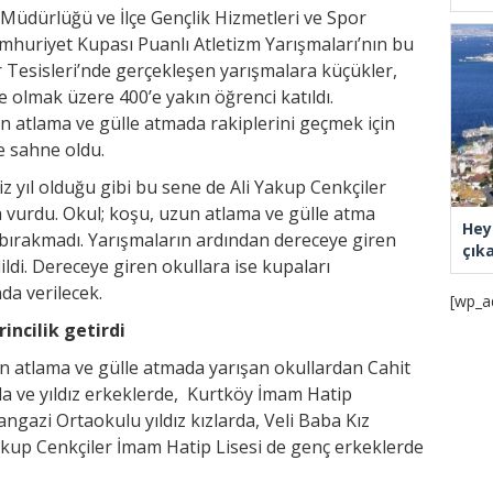
im Müdürlüğü ve İlçe Gençlik Hizmetleri ve Spor
mhuriyet Kupası Puanlı Atletizm Yarışmaları’nın bu
or Tesisleri’nde gerçekleşen yarışmalara küçükler,
de olmak üzere 400’e yakın öğrenci katıldı.
n atlama ve gülle atmada rakiplerini geçmek için
e sahne oldu.
z yıl olduğu gibi bu sene de Ali Yakup Cenkçiler
vurdu. Okul; koşu, uzun atlama ve gülle atma
Hey
e bırakmadı. Yarışmaların ardından dereceye giren
çık
ldi. Dereceye giren okullara ise kupaları
a verilecek.
[wp_a
rincilik getirdi
un atlama ve gülle atmada yarışan okullardan Cahit
da ve yıldız erkeklerde, Kurtköy İmam Hatip
gazi Ortaokulu yıldız kızlarda, Veli Baba Kız
Yakup Cenkçiler İmam Hatip Lisesi de genç erkeklerde