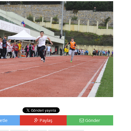
etle
Paylaş
Gönder