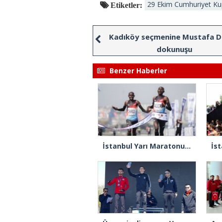
29 Ekim Cumhuriyet Ku
Etiketler:
Kadıköy seçmenine Mustafa D
dokunuşu
Benzer Haberler
İstanbul Yarı Maratonu’nu Kenyalı Alex Matata kazandı