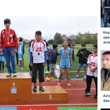
Kuş
ope
ara
Azi
dav