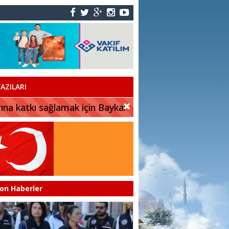
AZILARI
rına katkı sağlamak için Baykar
on Haberler