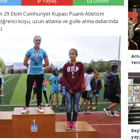
tle
Paylaş
Gönder
nen 29 Ekim Cumhuriyet Kupası Puanlı Atletizm
 öğrenci koşu, uzun atlama ve gülle atma dallarında
i.
Arn
ter
Bey
yay