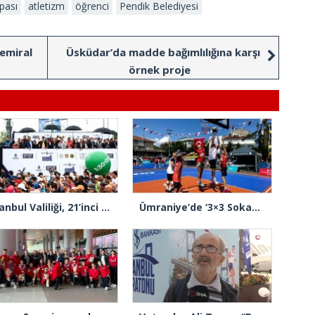
pası
atletizm
öğrenci
Pendik Belediyesi
emiral
Üsküdar’da madde bağımlılığına karşı
örnek proje
İstanbul Valiliği, 21’inci İstanbul Yarı Maratonu nedeniyle trafiğe kapanacak yolları açıkladı
Ümraniye’de ‘3×3 Sokak Basketbolu’ heyecanı yaşandı