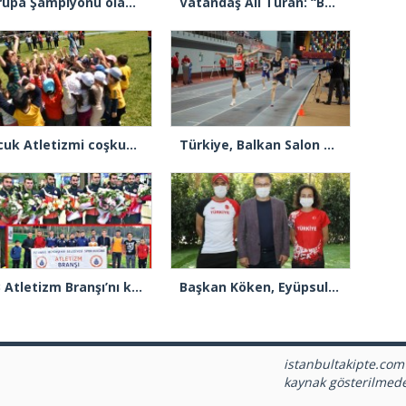
Avrupa Şampiyonu olan Para Atletizm Milli Takımımız yurda döndü
Vatandaş Ali Turan: “Bu yıl İstanbul Maratonu’nda 30. kez koşacağım”
Çocuk Atletizmi coşkuyla kutlandı
Türkiye, Balkan Salon Atletizm Şampiyonası’nda zirvede
İBB Atletizm Branşı’nı kapattı
Başkan Köken, Eyüpsultan’ın altın kızı Tuğçe Özkan’ı tebrik etti
istanbultakipte.com
kaynak gösterilmed