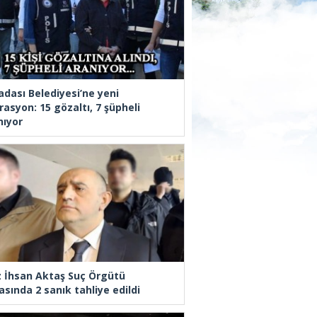
adası Belediyesi’ne yeni
rasyon: 15 gözaltı, 7 şüpheli
nıyor
z İhsan Aktaş Suç Örgütü
asında 2 sanık tahliye edildi