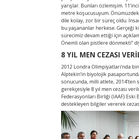
yarışlar. Bunları özlemişim. 11’i
metre koşucusuyum. Önümüzdeki yar
dile kolay, zor bir süreç oldu. İnsa
bu yaşananlar herkese. Gerçeği k
sürecimiz devam ettiği için açıkla
Önemli olan pistlere dönmekti” d
8 YIL MEN CEZASI VERİ
2012 Londra Olimpiyatları’nda bi
Alptekin’in biyolojik pasaportun
sonucunda, milli atlete, 2014’ten 
gerekçesiyle 8 yıl men cezası veril
Federasyonları Birliği (IAAF) Eski B
destekleyen bilgiler vererek cezası