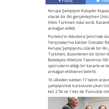
Paylaş
Twee
Avrupa Şampiyon Kulüpler Kupası
olarak bir ilki gerçekleştiren Üs
Hilmi Türkmen ödül verdi. Kazanı
armağan edildi.
Portekiz’in Albufeira Şehri’nde 
Yarışmaları’na katılan Üsküdar Be
Avrupa Şampiyonu olarak bir ilki 
Türkmen, düzenlenen bir tören il
Belediyesi Atletizm Takımı’na 100
sporcuların aldığı bir kararla ve 
armağan ettiklerini belirtti.
16 ülkeden katılan 17 takım arası
şampiyonluk kürsüsüne çıkan Üskü
kez 2.’lik ve 1 kez de 3’üncülük o