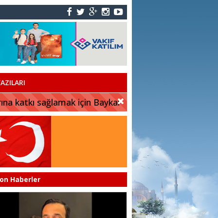
AZILARI
rına katkı sağlamak için Baykar
on Haberler