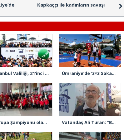
iye’de
Kapkaççı ile kadınların savaşı
İstanbul Valiliği, 21’inci İstanbul Yarı Maratonu nedeniyle trafiğe kapanacak yolları açıkladı
Ümraniye’de ‘3×3 Sokak Basketbolu’ heyecanı yaşandı
Avrupa Şampiyonu olan Para Atletizm Milli Takımımız yurda döndü
Vatandaş Ali Turan: “Bu yıl İstanbul Maratonu’nda 30. kez koşacağım”