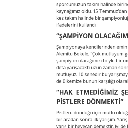
sporcumuzun takım halinde birinci
kaynağımız oldu. 15 Temmuz’dan s
kez takım halinde bir şampiyonluğ
ifadelerini kullandı.
“ŞAMPİYON OLACAĞIMI
Şampiyonaya kendilerinden emin bi
Alemitu Bekele, “Çok mutluyum g
şampiyon olacağımızı böyle bir umu
defa yarışacaktı uzun zaman sonr
mutluyuz. 10 senedir bu yarışmaya
de ülkemize bunun karşılığı olar
“HAK ETMEDİĞİMİZ Ş
PİSTLERE DÖNMEKTİ”
Pistlere döndüğü için mutlu olduğu
bir aradan sonra ilk yarışım. Yarı
yarış bir heyecan demektir. İyi de