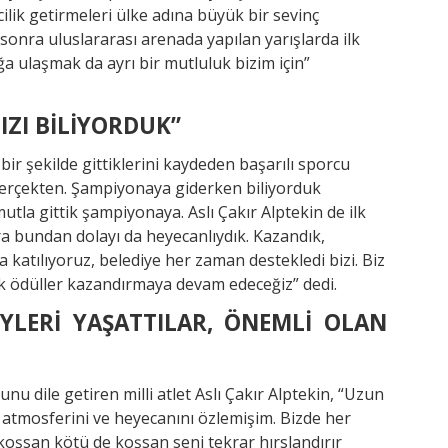
lik getirmeleri ülke adına büyük bir sevinç
onra uluslararası arenada yapılan yarışlarda ilk
a ulaşmak da ayrı bir mutluluk bizim için”
ZI BİLİYORDUK”
r şekilde gittiklerini kaydeden başarılı sporcu
erçekten. Şampiyonaya giderken biliyorduk
tla gittik şampiyonaya. Aslı Çakır Alptekin de ilk
a bundan dolayı da heyecanlıydık. Kazandık,
 katılıyoruz, belediye her zaman destekledi bizi. Biz
ak ödüller kazandırmaya devam edeceğiz” dedi.
EYLERİ YAŞATTILAR, ÖNEMLİ OLAN
nu dile getiren milli atlet Aslı Çakır Alptekin, “Uzun
ş atmosferini ve heyecanını özlemişim. Bizde her
 koşsan kötü de koşsan seni tekrar hırslandırır