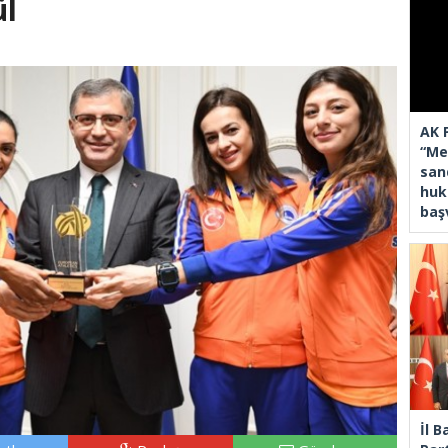
ül
AK 
“Mec
san
huk
baş
İl 