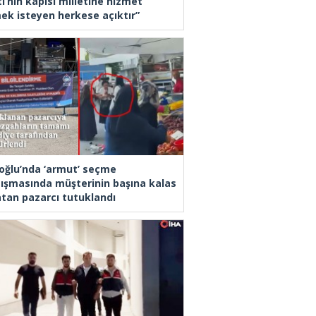
i’nin kapısı milletine hizmet
ek isteyen herkese açıktır”
oğlu’nda ‘armut’ seçme
tışmasında müşterinin başına kalas
latan pazarcı tutuklandı