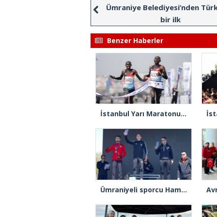
Ümraniye Belediyesi’nden Türk
bir ilk
Benzer Haberler
İstanbul Yarı Maratonu’nu Kenyalı Alex Matata kazandı
Ümraniyeli sporcu Hamza Yaşın Bosphorus Çeyrek Maraton Yarışları’nda şampiyon oldu