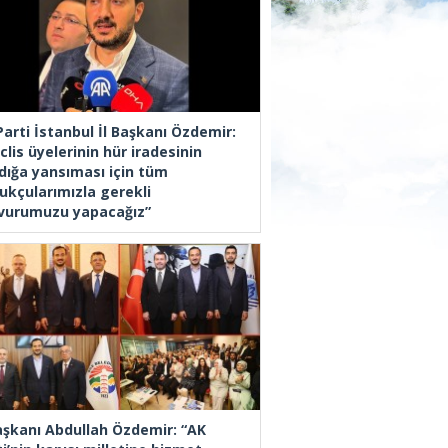
Parti İstanbul İl Başkanı Özdemir:
lis üyelerinin hür iradesinin
dığa yansıması için tüm
ukçularımızla gerekli
vurumuzu yapacağız”
Başkanı Abdullah Özdemir: “AK