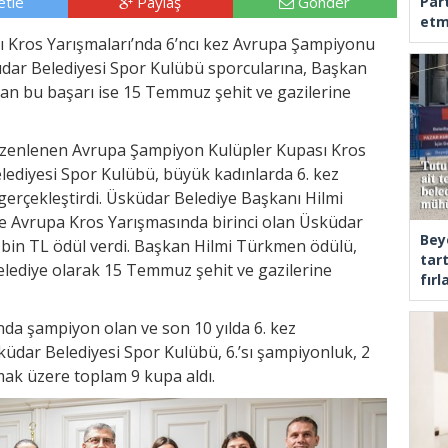
tle
Paylaş
Gönder
Part
etm
 Kros Yarışmaları’nda 6’ncı kez Avrupa Şampiyonu
küdar Belediyesi Spor Kulübü sporcularına, Başkan
lan bu başarı ise 15 Temmuz şehit ve gazilerine
düzenlenen Avrupa Şampiyon Kulüpler Kupası Kros
lediyesi Spor Kulübü, büyük kadınlarda 6. kez
gerçekleştirdi. Üsküdar Belediye Başkanı Hilmi
e Avrupa Kros Yarışmasında birinci olan Üsküdar
Bey
 bin TL ödül verdi. Başkan Hilmi Türkmen ödülü,
tar
belediye olarak 15 Temmuz şehit ve gazilerine
fır
nda şampiyon olan ve son 10 yılda 6. kez
dar Belediyesi Spor Kulübü, 6.’sı şampiyonluk, 2
lmak üzere toplam 9 kupa aldı.