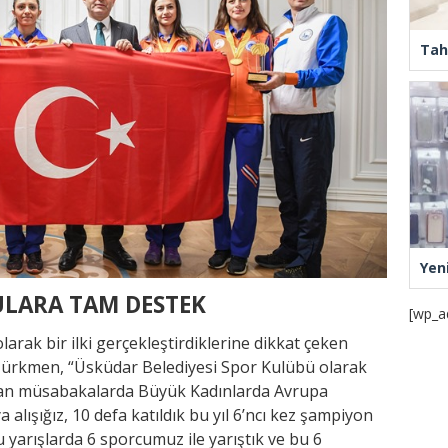
Tah
Yen
LARA TAM DESTEK
[wp_a
arak bir ilki gerçekleştirdiklerine dikkat çeken
Türkmen, “Üsküdar Belediyesi Spor Kulübü olarak
ılan müsabakalarda Büyük Kadınlarda Avrupa
lışığız, 10 defa katıldık bu yıl 6’ncı kez şampiyon
 yarışlarda 6 sporcumuz ile yarıştık ve bu 6