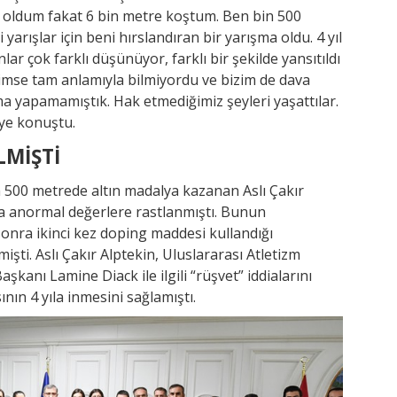
nci oldum fakat 6 bin metre koştum. Ben bin 500
ışlar için beni hırslandıran bir yarışma oldu. 4 yıl
nlar çok farklı düşünüyor, farklı bir şekilde yansıtıldı
imse tam anlamıyla bilmiyordu ve bizim de dava
ma yapamamıştık. Hak etmediğimiz şeyleri yaşattılar.
iye konuştu.
LMİŞTİ
n 500 metrede altın madalya kazanan Aslı Çakır
da anormal değerlere rastlanmıştı. Bunun
sonra ikinci kez doping maddesi kullandığı
mişti. Aslı Çakır Alptekin, Uluslararası Atletizm
aşkanı Lamine Diack ile ilgili “rüşvet” iddialarını
nın 4 yıla inmesini sağlamıştı.